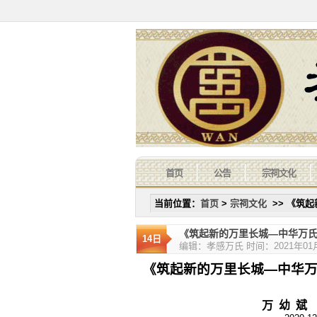
首页
公告
宗祠文化
当前位置：
首页
>
宗祠文化
>> 《筑
《筑起新的万里长城—中华万
14日
编辑：孝感万氏 时间：2021年01月1
《筑起新的万里长城—中华
万 幼 斌