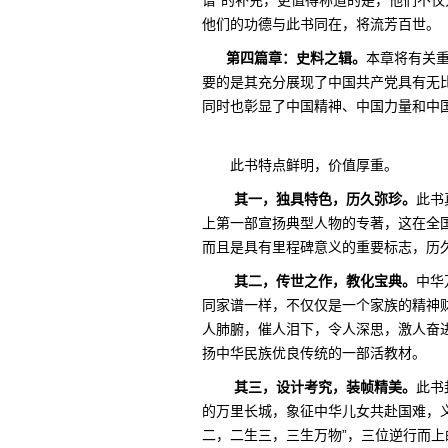
谱”的补充，更值得称道的是，他们不
他们的功德与此书同在，将流芳百世。
第四篇章：史料之辑。
本章将有关
要的是其充分展现了中国共产党具有无
同时也彰显了中国精神、中国力量和中
此书特点鲜明，价值厚重。
其一，独具特色，历久弥珍。
此书
上第一部宣扬典型人物的专著，这在全
而且是具有里程碑意义的重要标志，历
其二，传世之作，教化宝典。
中华
同家谱一样，不仅仅是一个家族的精神
人肺腑，催人泪下，令人深思，激人奋
扬中华民族优良传统的一部活教材。
其三，设计考究，装帧精美。
此书
的万里长城，象征中华儿女共赴国难，
二，二生三，三生万物”，三位逆行而上