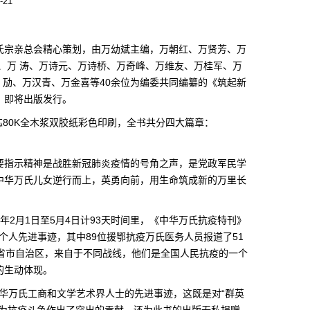
-21
宗亲总会精心策划，由万幼斌主编，万朝红、万贤芳、万
、万 涛、万诗元、万诗桥、万奇峰、万维友、万桂军、万
万 劢、万汉青、万金喜等40余位为编委共同编纂的《筑起新
，即将出版发行。
80K全木浆双胶纸彩色印刷，全书共分四大篇章：
要指示精神是战胜新冠肺炎疫情的号角之声，是党政军民学
中华万氏儿女逆行而上，英勇向前，用生命筑成新的万里长
0年2月1日至5月4日计93天时间里，《中华万氏抗疫特刊》
和个人先进事迹，其中89位援鄂抗疫万氏医务人员报道了51
个省市自治区，来自于不同战线，他们是全国人民抗疫的一个
的生动体现。
中华万氏工商和文学艺术界人士的先进事迹，这既是对“群英