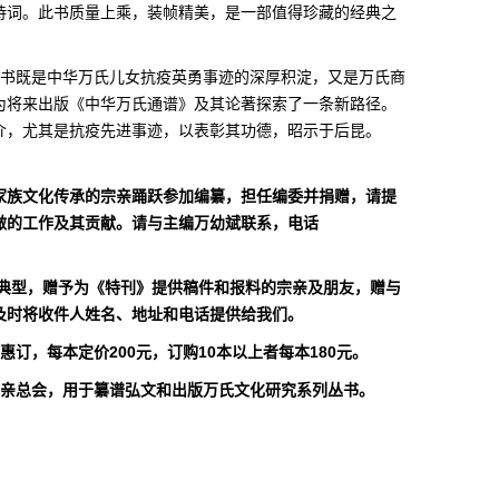
诗词。此书质量上乘，装帧精美，是一部值得珍藏的经典之
书既是中华万氏儿女抗疫英勇事迹的深厚积淀，又是万氏商
为将来出版《中华万氏通谱》及其论著探索了一条新路径。
介，尤其是抗疫先进事迹，以表彰其功德，昭示于后昆。
族文化传承的宗亲踊跃参加编纂，担任编委并捐赠，请提
做的工作及其贡献。请与主编万幼斌联系，电话
型，赠予为《特刊》提供稿件和报料的宗亲及朋友，赠与
及时将收件人姓名、地址和电话提供给我们。
，每本定价200元，订购10本以上者每本180元。
总会，用于纂谱弘文和出版万氏文化研究系列丛书。