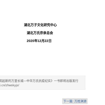
化研究中心
宗亲总会
12月22日
筑起新的万里长城—中华万氏抗疫纪实》一书即将出版发行
i.cn/zhwskyjs/
下一篇:
万姓渊源