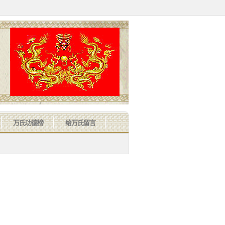
万氏功德榜
给万氏留言