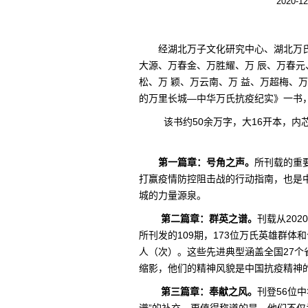
2020-12
经湖北万子文化研究中心、湖北万氏
大源、万春金、万胜耀、万 辰、万春元
松、万 颖、万云南、万 益、万超梅、
的万里长城—中华万氏抗疫纪实》一书
该书约50余万字，大16开本，内芯
第一篇章：号角之声。
所刊载的重
打赢疫情防控阻击战的行动指南，也是
城的力量源泉。
第二篇章：群英之谱。
刊载从202
所刊发的109期，173位万氏英雄群体
人（次）。这些先进典型涵盖全国27
缩影，他们的精神风貌是中国抗疫精神
第三篇章：奉献之风。
刊登56位