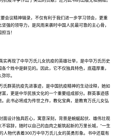
仅为抗疫斗争作出了突出的贡献，还为此书的出版无私捐赠。
重要会议精神辑录，不仅有利于我们进一步学习领会，更重
比坚强的领导力，是风雨来袭时中国人民最可靠的主心骨，
国担当！
真实再现了中华万氏儿女抗疫的英雄壮举，是中华万氏历史
国各个姓中是鲜见的。因此，它不仅独具特色，底蕴厚重，
久弥珍。
万氏群英抗疫先进事迹，是中国抗疫精神的生动诠释，她如
财富，更是中华民族文化的一个重要组成部分。群英事迹感
进。此书必将成为传世之作，教化宝典，是教育万氏儿女弘
封面设计独具匠心，寓意深刻，背景是蜿蜒起伏、雄伟壮观
义不容辞，随时以自己的血肉之躯筑起新的万里长城，“一生
的人物代表着300万中华万氏儿女的英勇形象。书中还载有