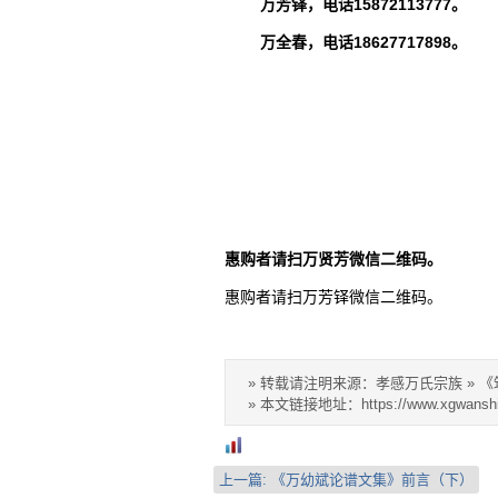
万芳铎，电话15872113777。
万全春，电话18627717898。
湖北万子文
湖北万氏
2020年
惠购者请扫万贤芳微信二维码。
惠购者请扫万芳铎微信二维码。
» 转载请注明来源：孝感万氏宗族 »
《
» 本文链接地址：
https://www.xgwansh
上一篇:
《万幼斌论谱文集》前言（下）