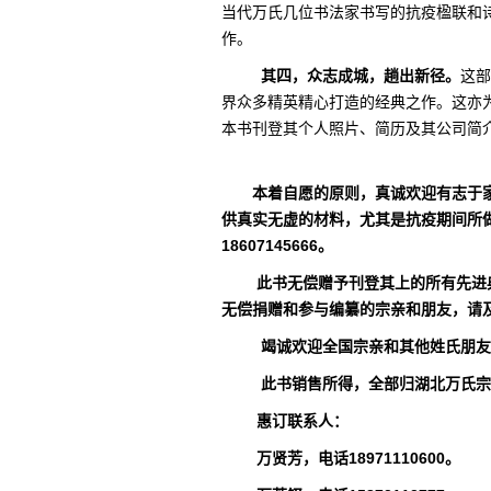
当代万氏几位书法家书写的抗疫楹联和
作。
其四，众志成城，趟出新径。
这部
界众多精英精心打造的经典之作。这亦
本书刊登其个人照片、简历及其公司简
本着自愿的原则，真诚欢迎有志于家
供真实无虚的材料，尤其是抗疫期间所
18607145666。
此书无偿赠予刊登其上的所有先进典
无偿捐赠和参与编纂的宗亲和朋友，请
竭诚欢迎全国宗亲和其他姓氏朋友惠订
此书销售所得，全部归湖北万氏宗亲
惠订联系人：
万贤芳，电话18971110600。