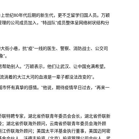
上世纪80年代后期的新生代，更不乏留学归国人员。万颖
理的公司成员加入，“特战队”成员整体呈网络树状结构分
。
街小巷，抗“疫”一线的医生、警察、消防战士、公交司
象”。
帮助别人。”万颖表示，他们让武汉、让中国充满希望。
流淌着的大江大河的血液是一辈子都没法改变的”。
市怀有真挚的感情。”他说，期待疫情早日过去，“再来一
联特聘专家，湖北省侨联青年委员会会长，湖北省侨联新
委；湖北省侨联海外顾问，云南省侨联青年委员会海外顾
丽江侨联海外顾问；美国太平洋基金执行董事，美国迈阿密
基金合伙人，沃德丰投资（北京）投资管理公司合伙人，武