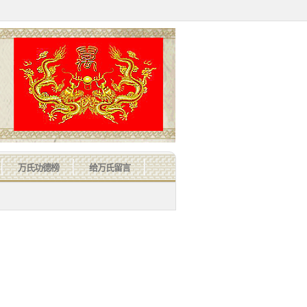
万氏功德榜
给万氏留言