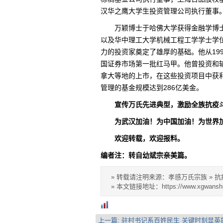
汉华之鹰大学生投资管理公司执行董事
万颖博士于哈佛大学获得金融学博士
以及华中理工大学机械工程工学学士学
力的投资家奠定了雄厚的基础。他从19
国证券市场第一批红马甲。他曾投资和
拿大等地的上市，在这些投资项目中获利
管理的基金规模达到286亿美金。
宣传万氏先进典型，激励全族抗疫
为武汉加油！为中国加油！为世界
欢迎转载，欢迎报料。
编者注：转自幼斌宗亲美篇。
» 转载请注明来源：孝感万氏宗族 »
抗
» 本文链接地址：
https://www.xgwansh
上一篇:
驻村书记系百姓民生 关键时刻显英