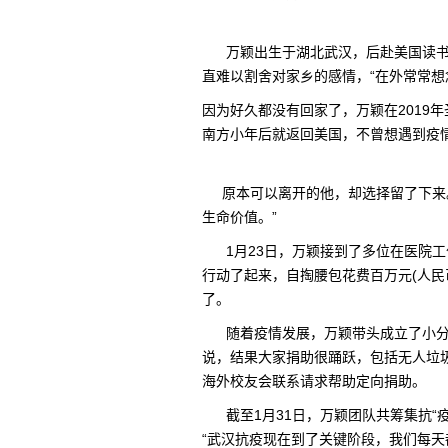
万颖出生于湖北武汉，后赴美国读书，
直难以割舍对家乡的感情，“在外常常想
因为好久都没有回家了，万颖在2019
南方小年后就返回美国，不曾想遇到疫
原本可以离开的他，却选择留了下来。
生命价值。”
1月23日，万颖接到了多位在医院工
行动了起来，自掏腰包花费百万元(人民
了。
随着疫情发展，万颖带头成立了小分队
说，结果大家捐助很踊跃，包括无人垃
海外校友会联系请求帮助定向捐助。
截至1月31日，万颖团队共筹集抗“疫”
“武汉抗疫现在到了关键阶段，我们每