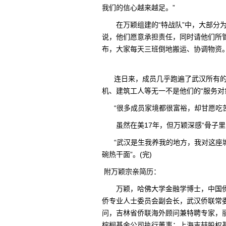
我们的信心越来越足。”
在万颖组建的“特战队”中，大部分为
说，他们愿意承担责任，同时请他们所管
布，大家每天三班倒地搬运、协调物资
连日来，成员几乎跑遍了武汉所有的大
机、建筑工人等无一不是他们的“服务对
“很多成员家境都很富裕，却甘愿吃苦
虽然在美17年，但万颖深感“骨子里
“武汉是生我养我的地方，我对这座城
碗热干面”。(完)
附万颖宗亲简历：
万颖，哈佛大学金融学博士，中国侨
侨专业人士委员会副会长，武汉侨联常
问，吉林省侨联海外顾问兼特聘专家，
棕榈基金公司执行董事；上海吉喆股权