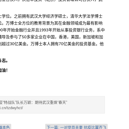
。
学位。之前拥有武汉大学经济学硕士，清华大学法学博士
位。万博士全方位的教育背景为其在金融领域成为最有影响
90年开始金融行业并且1993年开始从事投资银行业务，系中
辅导及参与了50多家企业在中国，香港，美国，新加坡和加
超过30亿美金。万博士本人拥有70亿美金的投资基金。他
斗志。
加油！
疫“特战队”队长万颖：期待武汉重焕“春天”
i.cn/tzdwyhct/
雄本色
下一篇:
一对党员夫妻 抗疫比翼齐飞