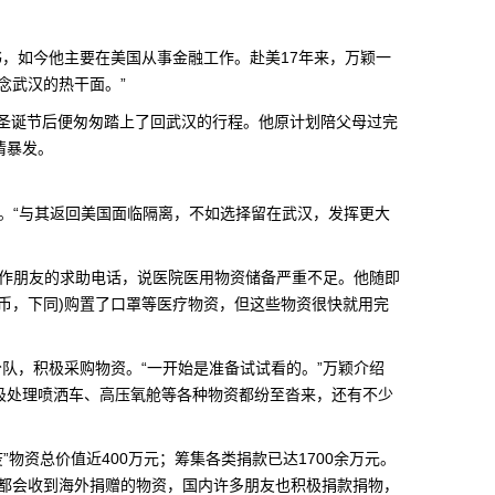
如今他主要在美国从事金融工作。赴美17年来，万颖一
念武汉的热干面。”
年圣诞节后便匆匆踏上了回武汉的行程。他原计划陪父母过完
情暴发。
“与其返回美国面临隔离，不如选择留在武汉，发挥更大
作朋友的求助电话，说医院医用物资储备严重不足。他随即
币，下同)购置了口罩等医疗物资，但这些物资很快就用完
，积极采购物资。“一开始是准备试试看的。”万颖介绍
圾处理喷洒车、高压氧舱等各种物资都纷至沓来，还有不少
物资总价值近400万元；筹集各类捐款已达1700余万元。
天都会收到海外捐赠的物资，国内许多朋友也积极捐款捐物，