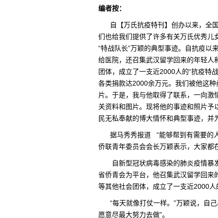
编者按：
自【万氏抗疫特刊】创办以来，全国
们也给我们提供了许多有关万氏优秀儿
“特战队长”万颖的典型事迹。自抗疫以
给医院，还召集武汉留学回来的年轻人
团体，成立了一支近2000人的“抗疫特
各类捐款达2000余万元。我们被他这
片。于是，我与他取得了联系，一向激
关资料和图片。现将他的事迹和照片予
民无私奉献的博大情怀和典型事迹，并
据马秀秀报道 “能够帮到有需要的人
侨联青年委员会会长万颖表示，大家都在
自新型冠状病毒感染的肺炎疫情暴发
省侨青会为平台，他召集武汉留学回来
等其他社会团体，成立了一支近2000
“每天就像打仗一样。”万颖说，自己
愿意尽最大努力去做”。