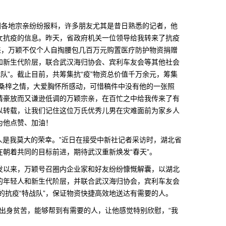
各地宗亲纷纷报料，许多朋友尤其是昔日熟悉的记者，他
女抗疫的信息。昨天，省政府机关一位领导给我转来了抗疫
来，万颖不仅个人自掏腰包几百万元购置医疗防护物资捐赠
和新生代阶层，联合武汉海归协会、宾利车友会等其他社会
战队”。截止目前，共筹集抗“疫”物资总价值千万余元，筹集
种桑梓之情，大爱胸怀所感动，可惜稿件中没有他的一张照
情豪放而又谦逊低调的万颖宗亲，在百忙之中给我传来了有
以转载，让我们记住这位万氏优秀儿男在灾难面前为家乡人
为他点赞、加油！
是我莫大的荣幸。”近日在接受中新社记者采访时，湖北省
朝着共同的目标前进，期待武汉重新焕发“春天”。
以来，万颖号召圈内企业家和好友纷纷慷慨解囊，以湖北
的年轻人和新生代阶层，并联合武汉海归协会，宾利车友会
人的抗疫“特战队”，保证物资快捷高效地送达有需要的人。
出身贫苦，能够帮到有需要的人，让他感觉特别欣慰，“我