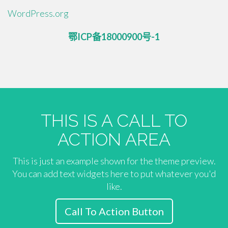
WordPress.org
鄂ICP备18000900号-1
THIS IS A CALL TO
ACTION AREA
This is just an example shown for the theme preview.
You can add text widgets here to put whatever you'd
like.
Call To Action Button