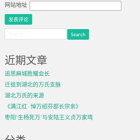
网站地址
Search
for:
近期文章
追思麻城胜耀会长
迁徙到湖北的万氏支脉
湖北万氏的来源
《满江红 · 悼万绍芬部长宗亲》
枣阳“生杨死万”与安陆王义贞万家塆