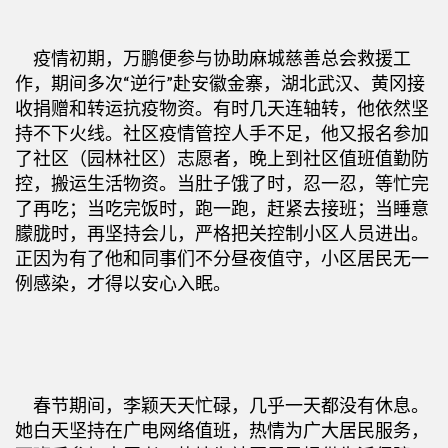
疫情初期，万鹏便参与协助麻城慈善总会救援工
作，期间多次“逆行”赴安徽金寨，湖北武汉、黄冈接
收捐赠和转运抗疫物资。有时几天连轴转，他依然坚
持不下火线。社区疫情管控人手不足，他又报名参加
了社区（园林社区）志愿者，晚上到社区值班值勤防
控，搬运生活物资。当肚子饿了时，忍一忍，等忙完
了再吃；当吃完饭时，跑一跑，赶紧去接班；当睡意
朦胧时，再坚持会儿，严格把关控制小区人员进出。
正因为有了他和同事们不分昼夜值守，小区居民无一
例感染，才得以安心入眠。
春节期间，李颖天天忙碌，几乎一天都没有休息。
她白天坚持在广电网络值班，热情为广大居民服务，