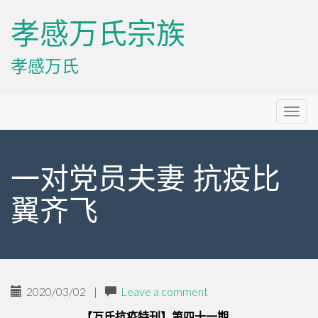
孝感万氏宗族
孝感万氏
Primary
Skip
孝感万氏宗族
to
Menu
content
一对党员夫妻 抗疫比
翼齐飞
2020/03/02
|
Leave a comment
【万氏抗疫特刊】第四十一期