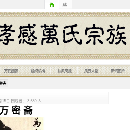
万氏起源
组织机构
扶风简报
风云人物
新闻图片
密斋
5日 围观者： 3,589 人
密 斋