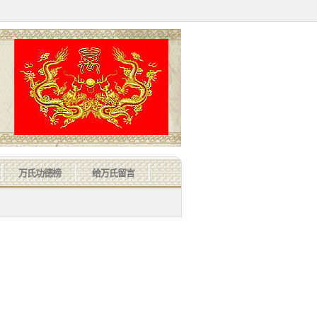
万氏功德榜
给万氏留言