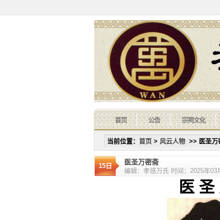
首页
公告
宗祠文化
当前位置：
首页
>
风云人物
>> 医圣万
医圣万密斋
15日
编辑：孝感万氏 时间：2025年03月1
医 圣 万 