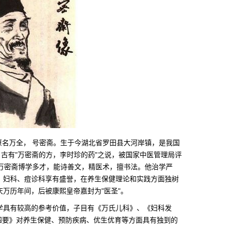
圣"。 原名万全， 号密斋。生于今湖北省罗田县大河岸镇，是我国
，古有"万密斋的方，李时珍的药"之说，被国家中医管理局评
。万密斋博学多才，能诗善文，精医术，擅书法。他治学严
、妇科、痘诊科享有盛誉，在养生保健理论和实践方面独树
万历年间，后被康熙皇帝嘉封为"医圣"。
学具有较高的参考价值，子目有《万氏儿科》、《妇科发
生四要》对养生保健、预防疾病、优生优育等方面具有独到的