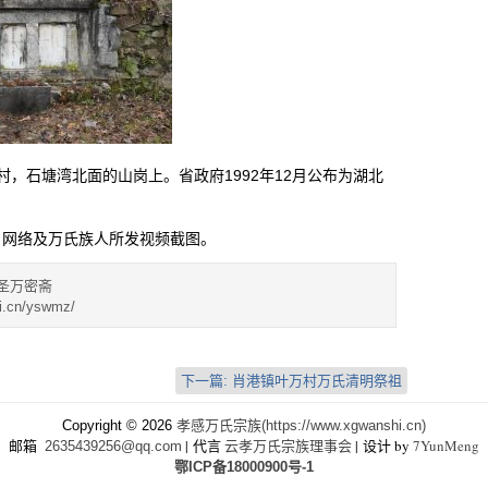
，石塘湾北面的山岗上。省政府1992年12月公布为湖北
自网络及万氏族人所发视频截图。
圣万密斋
i.cn/yswmz/
下一篇:
肖港镇叶万村万氏清明祭祖
Copyright © 2026
孝感万氏宗族(https://www.xgwanshi.cn)
邮箱
| 代言
云孝万氏宗族理事会
| 设计 by
7YunMeng
2635439256@qq.com
鄂ICP备18000900号-1