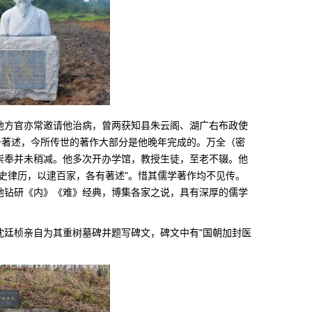
地方官亦常邀请他治病，曾两获知县朱云阁、湖广右布政使
于著述，今所传世的著作大部分是他晚年完成的。万全（密
崇奉并未稍减。他多次开办学馆，教授生徒，至老不辍。他
史律历，以逮百家，各有著述"。惜其儒学著作均不见传。
地钻研《内》《难》经典，博集各家之说，具有深厚的儒学
。
知县沈廷桢亲自为其重树墓碑并题写碑文，碑文中有"国朝加封医