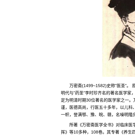
万密斋(1499~1582)史称"医
明代与"药圣"李时珍齐名的著名医学家
定为明清时期30位著名的医学家之一
谨，医德高尚，行医五十多年，以儿科
一帜，誉满鄂、豫、皖、赣，名噪明隆庆
所著《万密斋医学全书》对临床医
挥》等10多种，108卷。其专著《养