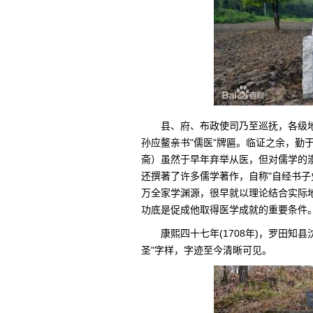
县、府、布政使司乃至巡抚，各级
孙应鳌亲书"儒医"牌匾。临证之余，勤
斋）虽然于早年弃举从医，但对儒学的
还撰著了许多儒学著作，自称"自经书子
万全家学渊源，很早就以理论结合实际
功底是促成他取得医学成就的重要条件
康熙四十七年(1708年)，罗田
圣"字样，字迹至今清晰可见。