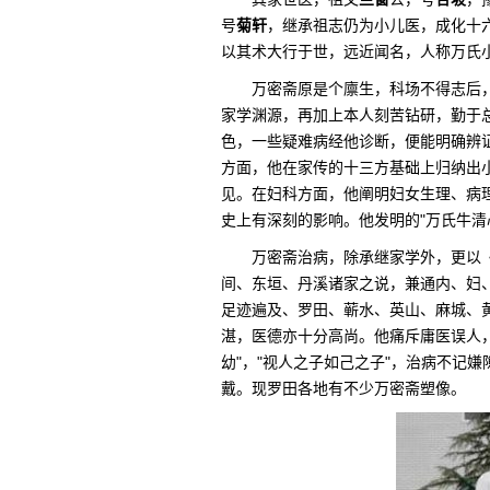
号
菊轩
，继承祖志仍为小儿医，成化十六
以其术大行于世，远近闻名，人称万氏
万密斋原是个廪生，科场不得志后，
家学渊源，再加上本人刻苦钻研，勤于
色，一些疑难病经他诊断，便能明确辨
方面，他在家传的十三方基础上归纳出
见。在妇科方面，他阐明妇女生理、病
史上有深刻的影响。他发明的"万氏牛清
万密斋治病，除承继家学外，更以
间、东垣、丹溪诸家之说，兼通内、妇
足迹遍及、罗田、蕲水、英山、麻城、
湛，医德亦十分高尚。他痛斥庸医误人
幼"，"视人之子如己之子"，治病不记
戴。现罗田各地有不少万密斋塑像。