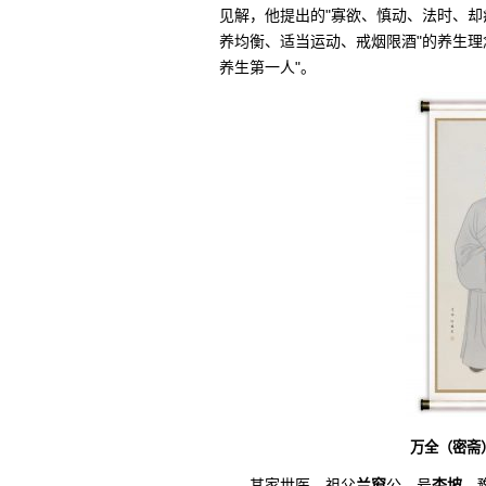
见解，他提出的"寡欲、慎动、法时、却
养均衡、适当运动、戒烟限酒"的养生理
养生第一人"。
万全（密斋）画像 
其家世医，祖父
兰窗
公，号
杏坡
，