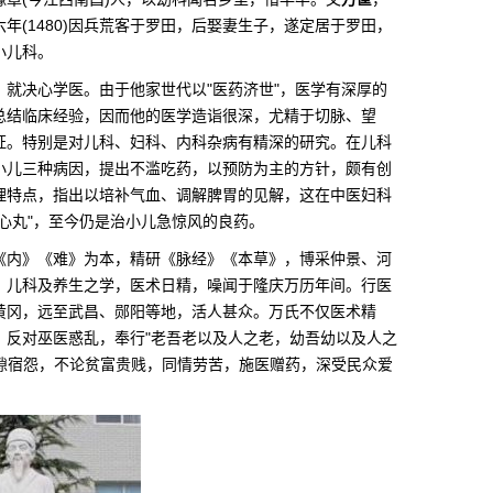
年(1480)因兵荒客于罗田，后娶妻生子，遂定居于罗田，
小儿科。
就决心学医。由于他家世代以"医药济世"，医学有深厚的
总结临床经验，因而他的医学造诣很深，尤精于切脉、望
证。特别是对儿科、妇科、内科杂病有精深的研究。在儿科
小儿三种病因，提出不滥吃药，以预防为主的方针，颇有创
理特点，指出以培补气血、调解脾胃的见解，这在中医妇科
心丸"，至今仍是治小儿急惊风的良药。
《内》《难》为本，精研《脉经》《本草》，博采仲景、河
、儿科及养生之学，医术日精，噪闻于隆庆万历年间。行医
黄冈，远至武昌、郧阳等地，活人甚众。万氏不仅医术精
，反对巫医惑乱，奉行"老吾老以及人之老，幼吾幼以及人之
嫌隙宿怨，不论贫富贵贱，同情劳苦，施医赠药，深受民众爱