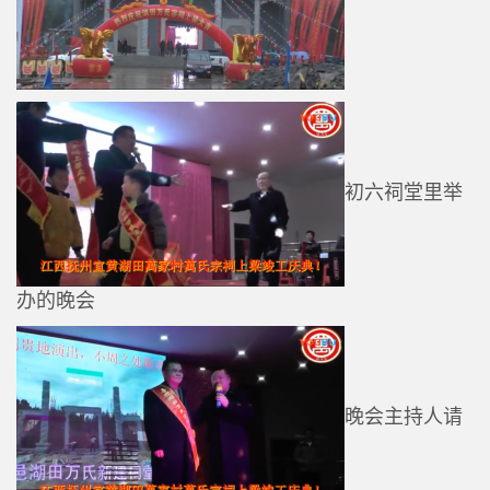
初六祠堂里举
办的晚会
晚会主持人请