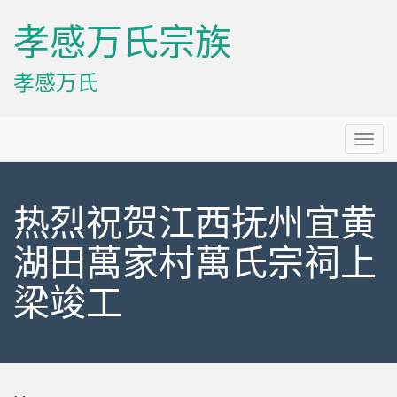
孝感万氏宗族
孝感万氏
Primary
Skip
孝感万氏宗族
to
Menu
content
热烈祝贺江西抚州宜黄
湖田萬家村萬氏宗祠上
梁竣工