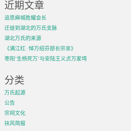
近期文章
追思麻城胜耀会长
迁徙到湖北的万氏支脉
湖北万氏的来源
《满江红 · 悼万绍芬部长宗亲》
枣阳“生杨死万”与安陆王义贞万家塆
分类
万氏起源
公告
宗祠文化
扶风简报