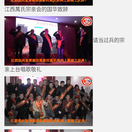
江西萬氏宗亲会的国华致辞
请当过兵的宗
亲上台唱歌敬礼