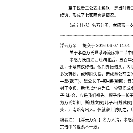
至于说贵二公支未编联，是当时贵
续谱，形成了七家两套谱情况。
【咸宁桂花】名万红英，孝感富一
~~~~~~~~~~~~~~~~~~~~~~~~~~~~~~
浮云万朵 提交于 2016-06-07 11:01
关于孝邑万氏世系源流序第二节中
孝感万氏由江西迁湖北后，五百年
乱，于是商议修谱。他们外接谱头，内
多次转抄，或印刷失误，造成章公前面的
—犨{武子}，犨公长子–颗–頡{魏颗
封于令狐，后代以地名为氏，令狐氏或
子-绛-会，应是我们祖先。桓子侈—长子
为万氏始祖。斯{魏文侯}儿子击{魏武侯
头，江南略有出入。仅就谱上说明之，
编者注：【浮云万朵 】名万人清，孝
宗谱中的世系不一致。