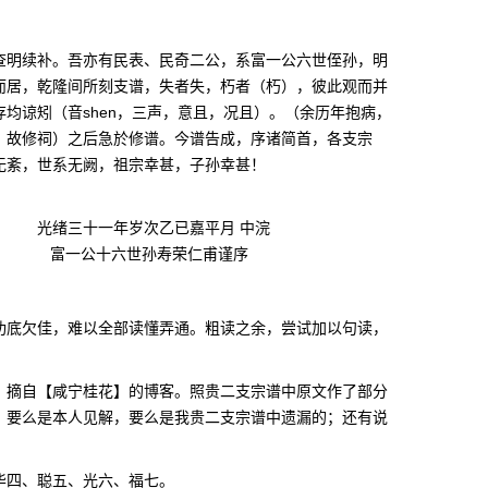
查明续补。吾亦有民表、民奇二公，系富一公六世侄孙，明
而居，乾隆间所刻支谱，失者失，朽者（朽），彼此观而并
均谅矧（音shen，三声，意且，况且）。（余历年抱病，
？故修祠）之后急於修谱。今谱告成，序诸简首，各支宗
无紊，世系无阙，祖宗幸甚，子孙幸甚！
光绪三十一年岁次乙已嘉平月 中浣
富一公十六世孙寿荣仁甫谨序
功底欠佳，难以全部读懂弄通。粗读之余，尝试加以句读，
》摘自【咸宁桂花】的博客。照贵二支宗谱中原文作了部分
，要么是本人见解，要么是我贵二支宗谱中遗漏的；还有说
华四、聪五、光六、福七。