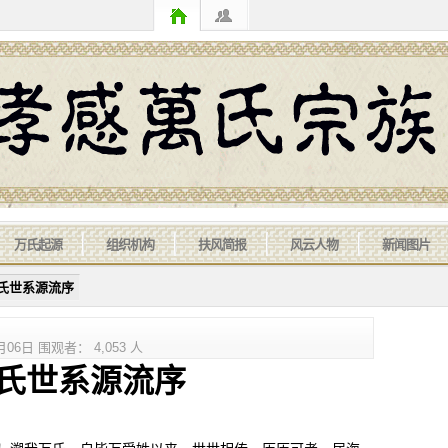
万氏起源
组织机构
扶风简报
风云人物
新闻图片
万氏世系源流序
6日 围观者： 4,053 人
系源流序