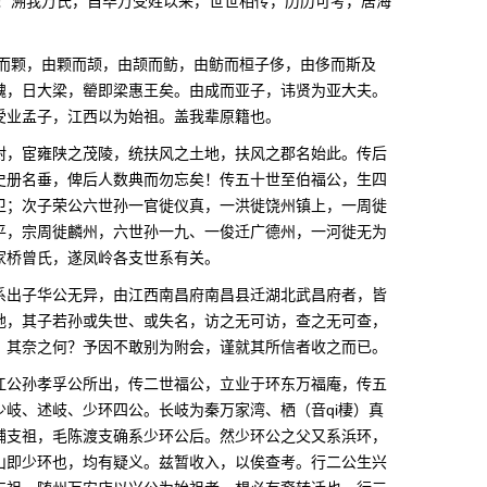
！溯我万氏，自毕万受姓以来，世世相传，历历可考，居海
而颗，由颗而颉，由颉而鲂，由鲂而桓子侈，由侈而斯及
魏，日大梁，罃即梁惠王矣。由成而亚子，讳贤为亚大夫。
受业孟子，江西以为始祖。盖我辈原籍也。
尉，宦雍陕之茂陵，统扶风之土地，扶风之郡名始此。传后
史册名垂，俾后人数典而勿忘矣！传五十世至伯福公，生四
卫；次子荣公六世孙一官徙仪真，一洪徙饶州镇上，一周徙
平，宗周徙麟州，六世孙一九、一俊迁广德州，一河徙无为
家桥曾氏，遂凤岭各支世系有关。
系出子华公无异，由江西南昌府南昌县迁湖北武昌府者，皆
地，其子若孙或失世、或失名，访之无可访，查之无可查，
，其奈之何？予因不敢别为附会，谨就其所信者收之而已。
江公孙孝孚公所出，传二世福公，立业于环东万福庵，传五
岐、述岐、少环四公。长岐为秦万家湾、栖（音qi棲）真
铺支祖，毛陈渡支确系少环公后。然少环公之父又系浜环，
山即少环也，均有疑义。兹暂收入，以俟查考。行二公生兴