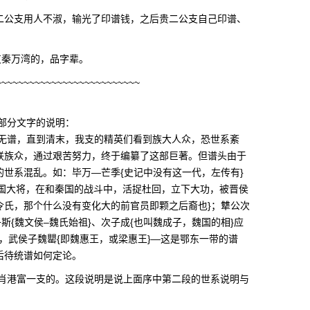
二公支用人不淑，输光了印谱钱，之后贵二公支自己印谱、
支秦万湾的，品字辈。
~~~~~~~~~~~~~~~~~~~~~~~~~~
部分文字的说明：
无谱，直到清末，我支的精英们看到族大人众，恐世系紊
联族众，通过艰苦努力，终于编纂了这部巨著。但谱头由于
世系混乱。如：毕万—芒季{史记中没有这一代，左传有}
：晋国大将，在和秦国的战斗中，活捉杜回，立下大功，被晋侯
令氏，那个什么没有变化大的前官员即颗之后裔也}；犨公次
斯{魏文侯–魏氏始祖}、次子成{也叫魏成子，魏国的相}应
}，武侯子魏罌{即魏惠王，或梁惠王}—这是鄂东一带的谱
后待统谱如何定论。
感肖港富一支的。这段说明是说上面序中第二段的世系说明与