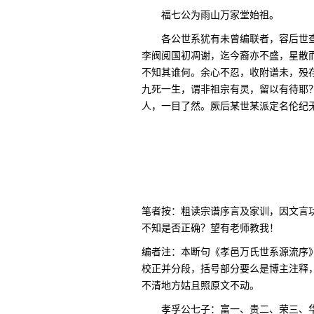
福七公为雨山万家堂始祖。
各公世系犹有未曾编联者，容后世
李阀阅国初凋谢，迄今裔亦不盛，星散
不知其谁何。余心不忍，收附谱未，殁存
九死一生，谓非祖宗有灵，留以有待耶
人，一目了然。厥后某世某派定名伦纪
笔者按：粗读宗谱序言及家训，因文言
不知是否正确？望有老师教我！
编者注：本断句《孝邑万氏世系源流序
校正并分段，括号部分要么是博主注释
不清地方姑且照原文不动。
孝孚公七子：富一、贵二、荣三、