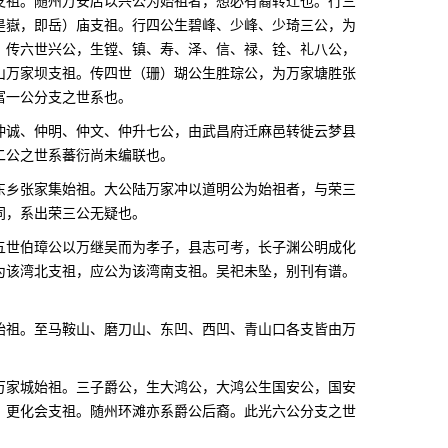
支祖。随州万安店以兴公为始祖者，想必有裔转迁也。行三
是嶽，即岳）庙支祖。行四公生碧峰、少峰、少琦三公，为
。传六世兴公，生镗、镇、寿、泽、信、禄、铨、礼八公，
山万家坝支祖。传四世（珊）瑚公生胜琮公，为万家塘胜张
富一公分支之世系也。
仲诚、仲明、仲文、仲升七公，由武昌府迁麻邑转徙云梦县
二公之世系蕃衍尚未编联也。
东乡张家集始祖。大公陆万家冲以道明公为始祖者，与荣三
同，系出荣三公无疑也。
五世伯璋公以万继吴而为孝子，县志可考，长子渊公明成化
为该湾北支祖，应公为该湾南支祖。吴祀未坠，别刊有谱。
始祖。至马鞍山、磨刀山、东凹、西凹、青山口各支皆由万
万家城始祖。三子爵公，生大鸿公，大鸿公生国安公，国安
、更化会支祖。随州环滩亦系爵公后裔。此光六公分支之世