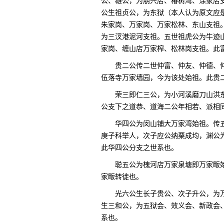
公、雄公，为朋兴店、椿树湾、涂家店
公生祖贞公，为东狱（本人认为原文应
朱家岗、万家岗、万家松林、东山支祖
为三汊港泥河支祖。五世祖虎公为牛迹
家岗、缠山店万家榨、松林岗支祖。此
贵二公传二世仲富、仲友、仲德、
伍落寺万家墙园，今为该处始祖。此贵
荣三即仁三公，为小河溪磨刀山洪
公支下之道恭、道海二公年相若、派相
华四公为闵山铺大万家湾始祖。传
庚子科举人，次子应公纳粟成均，渊公
此华四公分支之世系也。
聪五公为槐河店万家泉塘即万家畈
家畈转徙也。
光六公生长子贵公、次子升公，为
生三和公，为五狱会、效义会、新政会
系也。