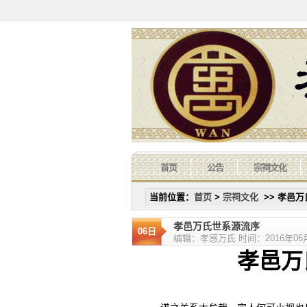
首页
公告
宗祠文化
当前位置：
首页
>
宗祠文化
>> 孝邑
孝邑万氏世系源流序
06日
编辑：孝感万氏 时间：2016年06月0
孝邑万氏世