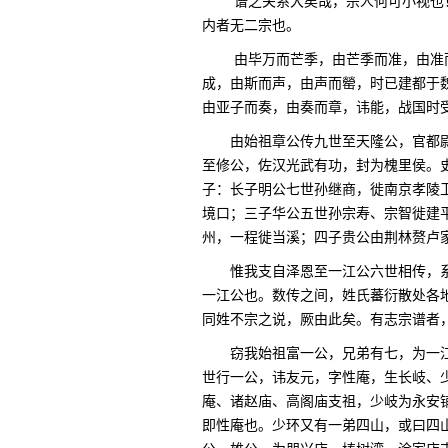
谱之关系大矣哉，宗人何可小视也
内者无二宗也。
由毕万而芒季，由芒季而准，由准
成，由斯而声，由声而罃，时已建都于
由亚子而奏，由奏而章，讳能，战国时
由始祖章公传九世至天隆公，官都
至修公，佐汉光武有功，封为槐里侯。
子：长子明公七世孙继商，徙南京孝陵
境口；三子华公五世孙宗寿、宗智徙建
州，一程徙当溪；四子贵公由荆林赘卢
惟我支自泽恩至一江公六世相传，
一江公也。数传之间，姓氏蕃衍散处各
同姓不宗之说，厥由此矣。有志宗谱者
窃我始祖富一公，兄弟有七，为一
世行一公，讳友元，字性庵，生长岐、少
庵、诸赵庙、高阁庙支祖，少岐为永安
即性庵也。少环又有一弟四山，或曰四