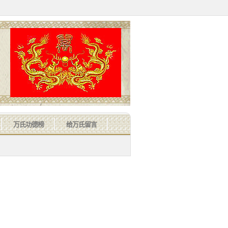
万氏功德榜
给万氏留言