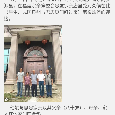
源县，在福建宗亲筹委会忠友宗亲店里受到久候在此
（旱生、成国泉州与思忠厦门赶过来）宗亲热烈的迎
接。
幼斌与思忠宗亲及其父亲（八十岁）、母亲、家
人在他家门前合影