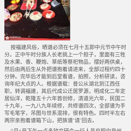
按福建风俗，晒谱必须在七月十五即中元节中午时
分。正中午时分族人长老挑上一个担子，里面有三牲
及水果、香、鞭炮、草纸等祭祀物品，摆好两供桌，
然后由两后生从外把谱抱着请进来，全部过程约四十
分钟。完毕后才能到后堂看谱，拍照，分析研读，咨
询年纪大点的人。根据谱载：昔公从湖北到江西任
职，转调福建，其后代成公迁居罗源，明成化二年定
居仙洋，乾隆五十六年首创修，清道光六年，民国二
十九年，一九八九年续修，共修谱四次，全部谱为手
写毛笔字，吊图与世系混排，很有特色。四时半左右
两宗亲抱着谱箱下山，把族谱“请”回去。
9月6号下午一点多钟文研会一行人员启程向泉州