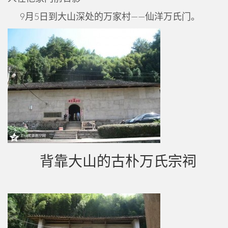
9月5日到大山深处的万家村——仙洋万氏门。
背靠大山的古朴万氏宗祠