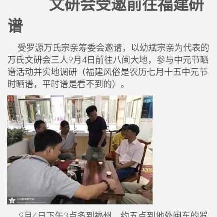
文研会受邀前往福建研
谱
受罗源万氏宗亲筹委会邀请，以幼斌宗亲为代表的
万氏文研会三人9月4日前往八闽大地，参与中元节晒
谱活动并实地调研（福建风俗是农历七月十五中元节
时晒谱，平时谱是看不到的）。
9月4日下午3点多到福州，约五点到地处闽东的罗