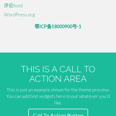
评论feed
WordPress.org
鄂ICP备18000900号-1
THIS IS A CALL TO
ACTION AREA
This is just an example shown for the theme preview.
You can add text widgets here to put whatever you'd
like.
Call To Action Button