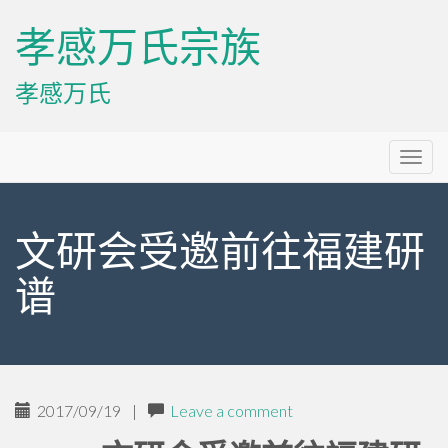
孝感万氏宗族
孝感万氏
Primary
Skip
孝感万氏宗族
to
Menu
content
文研会受邀前往福建研
谱
2017/09/19
|
Leave a comment