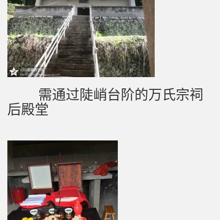
需通过陡峭台阶的万氏宗祠
后殿堂