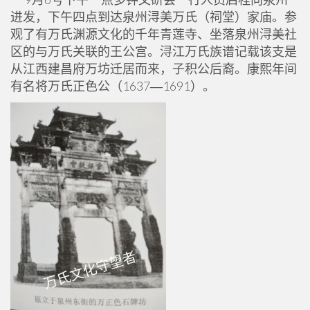
进发，下午四点到达泉州浔美万氏（祠堂）家庙。参
观了有万氏渊源文化的千年青莲寺、坐落泉州浔美社
区的与万氏关联的王公宫。浔江万氏族谱记载该支是
从江西建昌府万坊迁居而来，子积公后裔。康熙年间
有名将万氏正色公（1637―1691）。