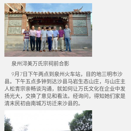
泉州浔美万氏宗祠前合影
9月7日下午两点到泉州火车站，目的地三明市沙
县。下午五点多钟到达沙县马岩生态山庄，与山庄主
人松青宗亲畅谈沟通，就如何让万氏文化在企业中发
扬光大，交换了意见和看法。经询问，得知她们家是
清末民初由南城万坊迁来沙县的。