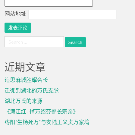
网站地址
Search
for:
近期文章
追思麻城胜耀会长
迁徙到湖北的万氏支脉
湖北万氏的来源
《满江红 · 悼万绍芬部长宗亲》
枣阳“生杨死万”与安陆王义贞万家塆