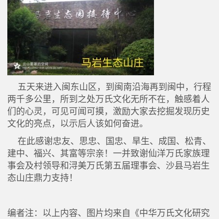
五天来进入闽东山区，到闽南沿海再到闽中，行程
两千多公里，所到之处万氏文化无所不在，触感着人
们的心灵，可见可闻可摸，激励大家去挖掘发现历史
文化的亮点，以示后人该如何奋进。
在此感谢忠友、思忠、国忠、旱生、成国、松青、
建中、福兴、其富等宗亲！一并致谢仙洋万氏家族理
事会及村领导和浔美万氏第五届理事会、沙县马岩生
态山庄鼎力支持！
编者注：以上内容、图片均来自《中华万氏文化研究