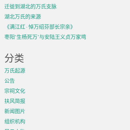
迁徙到湖北的万氏支脉
湖北万氏的来源
《满江红 · 悼万绍芬部长宗亲》
枣阳“生杨死万”与安陆王义贞万家塆
分类
万氏起源
公告
宗祠文化
扶风简报
新闻图片
组织机构