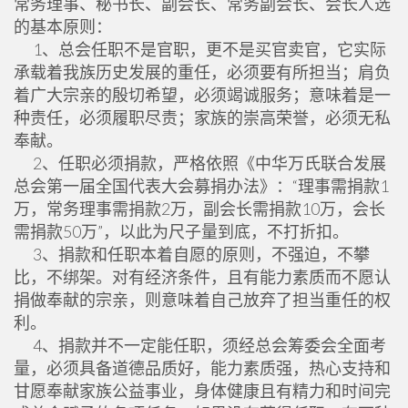
常务理事、秘书长、副会长、常务副会长、会长人选
的基本原则：
1、总会任职不是官职，更不是买官卖官，它实际
承载着我族历史发展的重任，必须要有所担当；肩负
着广大宗亲的殷切希望，必须竭诚服务；意味着是一
种责任，必须履职尽责；家族的崇高荣誉，必须无私
奉献。
2、任职必须捐款，严格依照《中华万氏联合发展
总会第一届全国代表大会募捐办法》：“理事需捐款1
万，常务理事需捐款2万，副会长需捐款10万，会长
需捐款50万”，以此为尺子量到底，不打折扣。
3、捐款和任职本着自愿的原则，不强迫，不攀
比，不绑架。对有经济条件，且有能力素质而不愿认
捐做奉献的宗亲，则意味着自己放弃了担当重任的权
利。
4、捐款并不一定能任职，须经总会筹委会全面考
量，必须具备道德品质好，能力素质强，热心支持和
甘愿奉献家族公益事业，身体健康且有精力和时间完