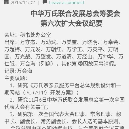
2016/11/02
|
Leave a comment
中华万氏联合发展总会筹委会
第六次扩大会议纪要
会址：秘书处办公室
出席：万守杰、万幼斌、万美奎、万晓明、万幸会、
万超梅、万元发、万朝红、万学工、万英平、万明
国、万光战、万望发、万道清、万经山、万仲华、万
仁弤，万会海（列席），其他筹 委因故因事请假。
记录: 万会海
主要议题：
1、研究《万氏宗亲云服务平台总体规划设计和一
期网站（PC+APP）开发方案》；
2、研究11月6日中华万氏联合发展总会第一次全国
代表大会有关事宜；
3、研究第一次全国代表大会理事、常务理事、秘
书长、副会长、常务副会长、会长人选的基本原则。
会议分别由守杰和幼斌主持，与会筹委就会议三项