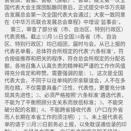
会会旗、会徽、会歌（族歌）、会章，提交第一次全
国代表大会主席团酝酿同意后，正式提交中华万氏联
合发展总会第一次全国代表大会通过；大家一致同意
在《中华万氏联合发展总会章程》中增设“监事会”。
第三，审查了部分省（市、自治区、特别行政区）
代表资格。截止10月16日全国34各省（市、自治
区、特别行政区）均已组团，届时与会。从已上报的
代表名单看，总体符合所规定的代表“六条标准”，符
合按级推荐和把关的程序，符合总会所规定的分配名
额，各地召集人认真负责的精神和严谨的工作作风值
得充分肯定和称赞。需要强调的是：1、这次是全国
代表大会，不同于以往单纯的宗亲联谊会，人不在多
而在精，不仅需要具备广泛性、代表性，更要充分体
现其先进性；2、必须严格按照“六条标准”遴选代表，
不能为了平衡照顾分支关系而放低标准；3、不能突
破分配的名额；4、不能跨省接收代表（户口在外省
而人长期在本省工作的须注明）；5、未上报代表名
单的请于10月20日前务必上报，以免耽误通信录的印