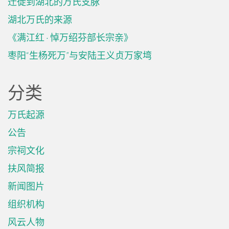
迁徙到湖北的万氏支脉
湖北万氏的来源
《满江红 · 悼万绍芬部长宗亲》
枣阳“生杨死万”与安陆王义贞万家塆
分类
万氏起源
公告
宗祠文化
扶风简报
新闻图片
组织机构
风云人物