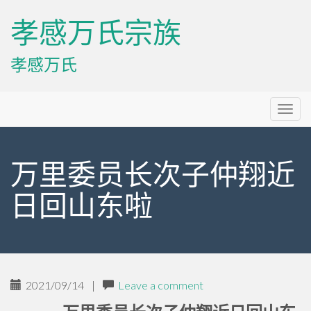
孝感万氏宗族
孝感万氏
Primary
Skip
孝感万氏宗族
to
Menu
content
万里委员长次子仲翔近
日回山东啦
2021/09/14
|
Leave a comment