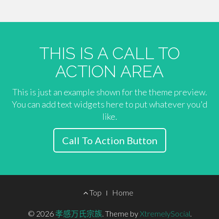
THIS IS A CALL TO
ACTION AREA
This is just an example shown for the theme preview.
You can add text widgets here to put whatever you'd
like.
Call To Action Button
Footer
Top
Home
Menu
© 2026
孝感万氏宗族
.
Theme by
XtremelySocial
.