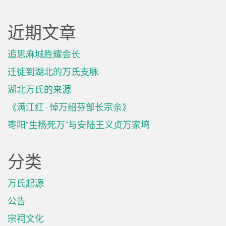
近期文章
追思麻城胜耀会长
迁徙到湖北的万氏支脉
湖北万氏的来源
《满江红 · 悼万绍芬部长宗亲》
枣阳“生杨死万”与安陆王义贞万家塆
分类
万氏起源
公告
宗祠文化