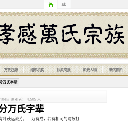
万氏起源
组织机构
扶风简报
风云人物
新闻图片
部分万氏字辈
4日 围观者： 4,505 人
万氏字辈
有叶茂远流芳。 万有成，若有相同的请拨打