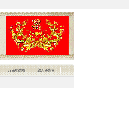
万氏功德榜
给万氏留言