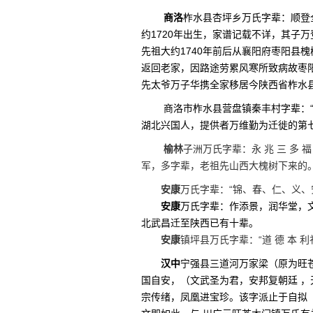
商洛
柞水县杏坪乡万氏字辈：顺登
约1720年出生，家谱记载不详，其子
先祖大约1740年前后从襄阳府枣阳县
返回老家，因路途劳累风寒所致病故枣阳
先太爷万子华携全家移居今陕西省柞水
商洛市柞水县营盘镇秦丰村字辈：
湖北兴国人，提供者万维勤为迁徙的第
榆林
子洲万氏字辈：永 兆 三 多 福，
军，多字辈，老祖先山西大槐树下来的。QQ36
安康
万氏字辈：“锦、春、仁、义、
安康
万氏字辈：作添景，润华堂，文
北武昌迁至陕西已有十辈。
安康
镇坪县万氏字辈：“道 德 本 利礼
汉中
宁强县三道河万家梁（原为旺
国自安，（文武圣为君，安邦复朝廷 
宗传绪，凤凰进宝珍。该字派止于自拟