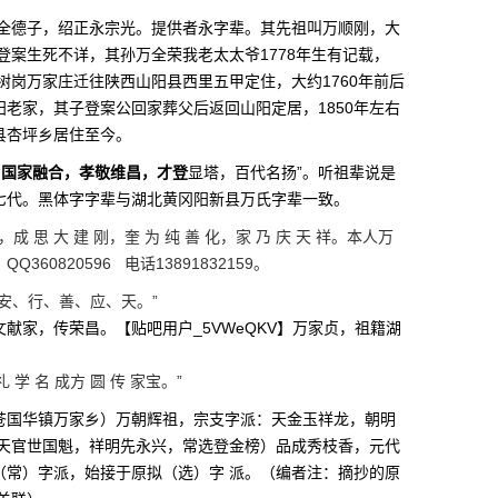
全德子，绍正永宗光。提供者永字辈。其先祖叫万顺刚，大
万登案生死不详，其孙万全荣我老太太爷1778年生有记载，
槐树岗万家庄迁往陕西山阳县西里五甲定住，大约1760年前后
老家，其子登案公回家葬父后返回山阳定居，1850年左右
县杏坪乡居住至今。
“
国家融合，孝敬维昌，才登
显塔，百代名扬”。听祖辈说是
七代。黑体字字辈与湖北黄冈阳新县万氏字辈一致。
成 思 大 建 刚，奎 为 纯 善 化，家 乃 庆 天 祥。本人万
0820596 电话13891832159。
安、行、善、应、天。”
献家，传荣昌。【贴吧用户_5VWeQKV】万家贞，祖籍湖
 学 名 成方 圆 传 家宝。”
苍国华镇万家乡）万朝辉祖，宗支字派：天金玉祥龙，朝明
，天官世国魁，祥明先永兴，常选登金榜）品成秀枝香，元代
（常）字派，始接于原拟（选）字 派。（编者注：摘抄的原