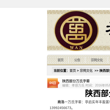
首页
公告
宗祠文化
当前位置：
首页
>
宗祠文化
>> 陕西
陕西部分万氏字辈
04日
编辑：孝感万氏 时间：2016年05月0
陕西部分
商洛
一万氏字辈：亭启实年丰盈富
13992456673。