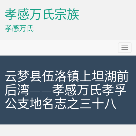
孝感万氏宗族
孝感万氏
Primary
Skip
孝感万氏宗族
to
Menu
content
云梦县伍洛镇上坦湖前
后湾——孝感万氏孝孚
公支地名志之三十八