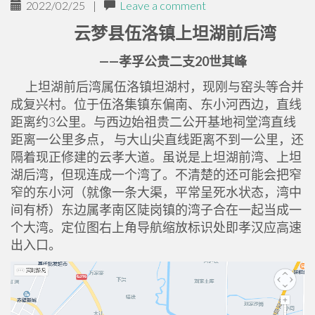
2022/02/25
|
Leave a comment
云梦县伍洛镇上坦湖前后湾
——孝孚公贵二支20世其峰
上坦湖前后湾属伍洛镇坦湖村，现刚与窑头等合并
成复兴村。位于伍洛集镇东偏南、东小河西边，直线
距离约3公里。与西边始祖贵二公开基地祠堂湾直线
距离一公里多点， 与大山尖直线距离不到一公里，还
隔着现正修建的云孝大道。虽说是上坦湖前湾、上坦
湖后湾，但现连成一个湾了。不清楚的还可能会把窄
窄的东小河（就像一条大渠，平常呈死水状态，湾中
间有桥）东边属孝南区陡岗镇的湾子合在一起当成一
个大湾。定位图右上角导航缩放标识处即孝汉应高速
出入口。