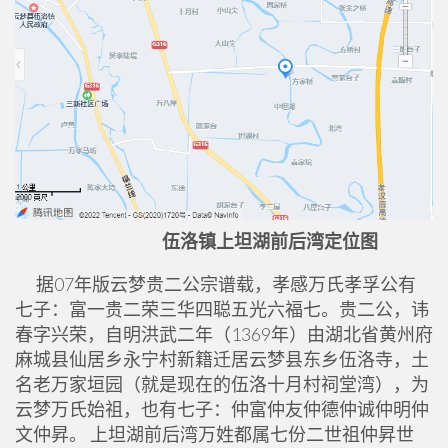
伍洛镇上坦湖前后湾定位图
据07年版云梦贵二公宗谱载，孝感万氏孝孚公有
七子：富一贵二荣三华四聪五光六福七。贵二公，讳
春字兴荣，自明洪武二年（1369年）由湖北省黄州府
麻城县仙居乡永宁村新籍迁居云梦县东乡伍洛寺，土
名老万家垣园（就是现在的伍洛十月村祠堂湾），为
云梦万氏始祖，也有七子：仲富仲友仲德仲诚仲明仲
文仲昇。 上坦湖前后湾万姓都属七份二世祖仲昇世