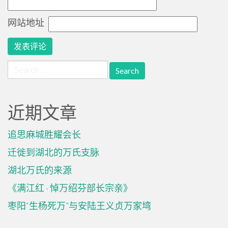
网站地址
Search
for:
近期文章
追思麻城胜耀会长
迁徙到湖北的万氏支脉
湖北万氏的来源
《满江红 · 悼万绍芬部长宗亲》
枣阳“生杨死万”与安陆王义贞万家塆