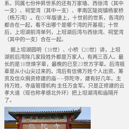
系。同属七份仲昇世系的还有万家墙、西徐湾（其中
一支）、祠堂湾（其中一支）、孝南区陡岗镇杨家桥
（杨万湾）。在07年版谱上，十世前的世系，各湾的
都合在一起，看不出哪个是哪个湾的开基祖；十世
后，上坦湖前湾单列，上坦湖后湾与西徐湾、祠堂湾
（其中的一支）合在一起。
据上坦湖圆明（18世）、小桥（20世）讲，上坦
湖前后湾除几家段姓外都是万家人，有两三百人。最
长的是18世焕字辈，最晚的已至23世方字辈。后湾祖
辈是从小山尖过来的。湾后有信佛万姓个人出资、筹
资及信众捐资修建的庙——弥陀寺，建有好几年。主
持万姓，寺庙管理机构 主任万金军。只是正修建的云
孝大道（现也称孝感北外环）把上坦湖湾和庙隔开
了。