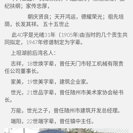
纪扶纲；家传忠厚，
朝庆贤良；天开鸿运，德耀荣光；祖先培
荫，长发其祥。 五十五世止
此40字是光绪31年（1905年)由当时的几个贡生共
同拟定，1947年修谱制定为字辈。
上坦湖前后湾名人：
志祥，18世焕字辈，曾任天门市轻工机械有限责
任公司董事长。
家美，19世美字辈，建筑企业家。
世光，21世品字辈，曾任随州市美术家协会秘书
长。
万能，世光之子，曾任随州市建筑开发总经理。
端阳，22世端字辈，曾任镇中主任。