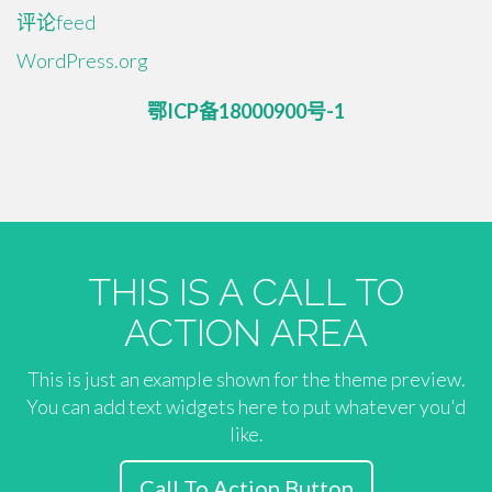
评论feed
WordPress.org
鄂ICP备18000900号-1
THIS IS A CALL TO
ACTION AREA
This is just an example shown for the theme preview.
You can add text widgets here to put whatever you'd
like.
Call To Action Button