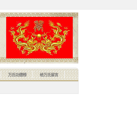
万氏功德榜
给万氏留言