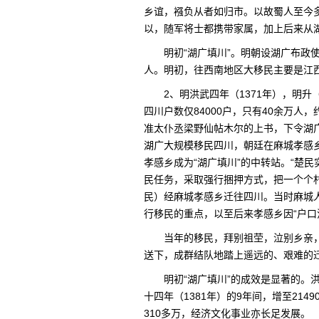
乡谊，襁负从者如归市。以故蜀人至今
以，随军将士都携带家属，加上后来从
明初“湖广填川”。明朝设湖广布政
人。明初，往西南地区大移民主要是江
2、明洪武四年（1371年），明
四川户数仅84000户，只有40余万人，
准太仆丞梁野仙帖木尔的上书，下令湖广等
湖广大规模移民四川，朝廷在麻城孝感
孝感乡成为“湖广填川”的中转站。“楚民
民任务，采取强行捆押方式，把一个个
民）经麻城孝感乡迁往四川。当时麻城
行移民的重点，以至后来孝感乡因“户口
当年的移民，拜别祖茔，泣别乡亲
送下，成群结队地踏上遥远的、艰难的
明初“湖广填川”的成效是显著的。洪
十四年（1381年）的9年间，增至214
310多万，经济文化事业亦长足发展。