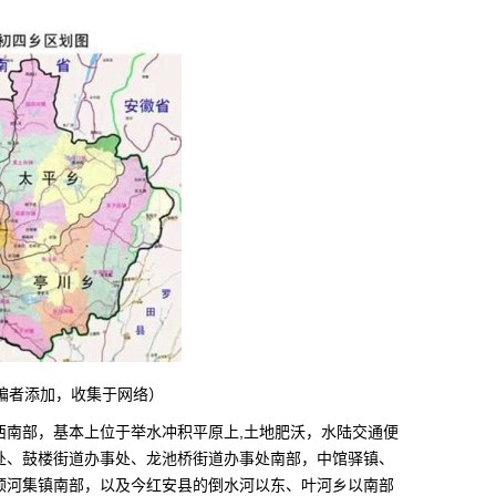
编者添加，收集于网络）
西南部，基本上位于举水冲积平原上,土地肥沃，水陆交通便
处、鼓楼街道办事处、龙池桥街道办事处南部，中馆驿镇、
顺河集镇南部，以及今红安县的倒水河以东、叶河乡以南部