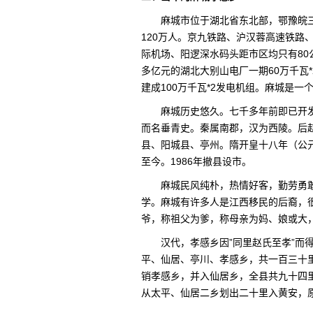
麻城市位于湖北省东北部，鄂豫皖三
120万人。京九铁路、沪汉蓉高速铁路
际机场、阳逻深水码头距市区均只有80
多亿元的湖北大别山电厂一期60万千瓦*
建成100万千瓦*2发电机组。麻城是一
麻城历史悠久。七千多年前即已开
而名垂青史。秦属南郡，汉为西陵。后
县、阳城县、亭州。隋开皇十八年（公元
至今。1986年撤县设市。
麻城民风纯朴，热情好客，勤劳勇
学。麻城有许多人是江西移民的后裔，
爷，称祖父为爹，称母亲为妈、娘或大，
汉代，孝感乡因”同里赵氏至孝”而
平、仙居、亭川、孝感乡，共一百三十里(
销孝感乡，并入仙居乡，全县共九十四里
从太平、仙居二乡划出二十里入黄安，