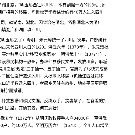
多湖北籍。”明玉珍西征四川时，本有割据一方的打算。所
湖广招募的移民，陈世松等学者估计约有40万人进入四川。
使司，辖湖南、湖北。因省治在湖北，俗称湖北人为湖广
西填湖广和湖广填四川。
升（明玉珍之子）降明，朱元璋统一了四川。次年，户部统计
约占宋代四川人口的1/20。洪武六年（1373年），朱元璋批
地移民实川,“移窄乡填宽乡”。明洪武十年（1377年），
乡设移民机构－散州，办理七县移民文书，发放川资，麻城
实川之诏”规定“三丁抽一、五丁抽二”，官府为了尽快完成移
村子围住强行遣送入川，大批湖北移民（包括江西过籍移
人口近半数迁入四川，孝感乡因驻有散州、地处平原更是强
消耗”而撤销。
，怀揣族谱和移民文牒，反绑双手，携妻挈子，在官差的押
迁川之路。其情其景，何其悲壮！
武五年（1372年）从明氏政权接手人户84000户，至洪武
900户，约100万人。至明万历六年（1578），全川人口增至