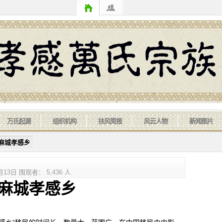
万氏起源
组织机构
扶风简报
风云人物
新闻图片
的麻城孝感乡
3日 围观者： 5,436 人
城孝感乡