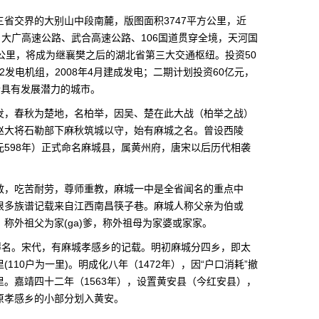
省交界的大别山中段南麓，版图面积3747平方公里，近
、大广高速公路、武合高速公路、106国道贯穿全境，天河国
公里，将成为继襄樊之后的湖北省第三大交通枢纽。投资50
2发电机组，2008年4月建成发电；二期计划投资60亿元，
个具有发展潜力的城市。
发，春秋为楚地，名柏举，因吴、楚在此大战（柏举之战）
赵大将石勒部下麻秋筑城以守，始有麻城之名。曾设西陵
598年）正式命名麻城县，属黄州府，唐宋以后历代相袭
敢，吃苦耐劳，尊师重教，麻城一中是全省闻名的重点中
很多族谱记载来自江西南昌筷子巷。麻城人称父亲为伯或
称外祖父为家(ga)爹，称外祖母为家婆或家家。
得名。宋代，有麻城孝感乡的记载。明初麻城分四乡，即太
110户为一里)。明成化八年（1472年），因“户口消耗”撤
。嘉靖四十二年（1563年），设置黄安县（今红安县），
原孝感乡的小部分划入黄安。