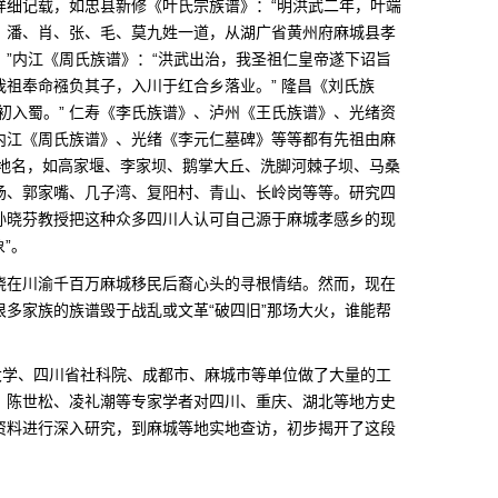
详细记载，如忠县新修《叶氏宗族谱》：“明洪武二年，叶端
、潘、肖、张、毛、莫九姓一道，从湖广省黄州府麻城县孝
”内江《周氏族谱》：“洪武出治，我圣祖仁皇帝遂下诏旨
祖奉命襁负其子，入川于红合乡落业。” 隆昌《刘氏族
初入蜀。” 仁寿《李氏族谱》、泸州《王氏族谱》、光绪资
内江《周氏族谱》、光绪《李元仁墓碑》等等都有先祖由麻
的地名，如高家堰、李家坝、鹅掌大丘、洗脚河棘子坝、马桑
场、郭家嘴、几子湾、复阳村、青山、长岭岗等等。研究四
孙晓芬教授把这种众多四川人认可自己源于麻城孝感乡的现
”。
绕在川渝千百万麻城移民后裔心头的寻根情结。然而，现在
多家族的族谱毁于战乱或文革“破四旧”那场大火，谁能帮
大学、四川省社科院、成都市、麻城市等单位做了大量的工
、陈世松、凌礼潮等专家学者对四川、重庆、湖北等地方史
资料进行深入研究，到麻城等地实地查访，初步揭开了这段