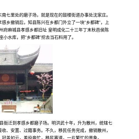
东南七里处的磨子场，就是现在的鼓楼街道办事处沈家庄。
感乡撤销后，知县陈兴在乡都门外立了一块“乡都碑”，上
州府麻城县孝感乡都旧址 皇明成化二十三年丁末秋邑侯陈
座小水库，把“乡都碑”挖去当石料用了。
城县衙迁到孝感乡都磨子场。明洪武十年，升为散州，统辖七
接收、安置、过籍事务。不久，移民任务完成，撤销散州，
，冠盖如云，差役奔忙，移民塞道，一片繁忙的景象。