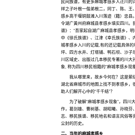
民间族谱，有更多麻城孝感乡人迁川的
祥之子叶根一偕弟根二，同丁、陈、王
感乡高干堰铜鼓滩入川落迹（籍）忠县。
令湖广黃州府麻城县孝感乡填实四川。我
谱》：“吾家起自湖广麻城县孝感乡，明
中《徐氏族谱》、江津《幸氏族谱》、
城孝感乡入川的记载,有的还记载具体
坪、四方水井、灯塔铺、鸭石坝、沙子
川区域史、出版过几本移民专著的川大
象, 称为四川移民祖籍的“麻城孝感乡现象
我从哪里来，故乡今何在？这是萦
湖北省麻城市的地图上找不到孝感乡，很
助人们解开心中的“千千结”？
为了破解“麻城孝感乡现象”，四川
作，葛剑雄、曹树基、胡昭曦、孙晓芬
志、移民族谱、移民地名和语言风俗等
尘封的历史。
二、当年的麻城孝感乡