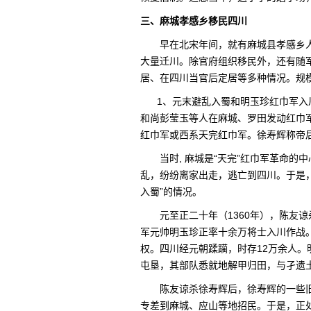
三、麻城孝感乡移民四川
早在北宋年间，就有麻城县孝感乡
大量迁川。除官府组织移民外，还有随
居、在四川当官后定居等多种情况。规
1、元末避乱入蜀和明玉珍红巾军入川
和尚彭莹玉等人在麻城、罗田发动红巾
红巾军或西系天完红巾军。徐寿辉称帝
当时, 麻城是“天完”红巾军革命
乱，纷纷离家出走，逃亡到四川。于是，
入蜀”的情况。
元至正二十年（1360年），陈友
军元帅明玉珍正率十余万将士入川作战
权。四川经元朝蹂躏，时存12万余人。明
屯垦，其部队悉就地解甲归田，与孑遗
陈友谅杀徐寿辉后，徐寿辉的一些
专差到麻城、应山等地招民。于是，正处