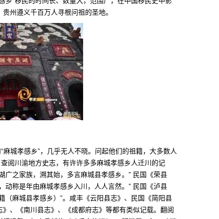
感乡”移民的时间长、数量大，范围广，在中国移民史中影
、贵州遵义千百万人寻根问祖的圣地。
和“麻城孝感乡”，几乎无人不晓。问起他们的祖籍，大多数人
。查阅川渝地方史志，有许许多多麻城孝感乡人迁川的记
湖广之家族，溯其始，多言麻城县孝感乡。” 民国《荣县
，动称是年由麻城孝感乡入川，人人言然。” 民国《泸县
籍（麻城县孝感乡）”。咸丰《云阳县志》、民国《简阳县
志》、《南川县志》、《成都府志》等都有类似记载。翻阅