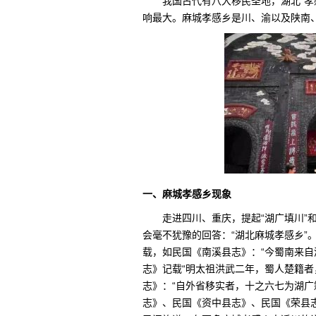
我国古代有八大移民圣地，湖北“孝
响最大。麻城孝感乡是川、渝以及陕南
一、麻城孝感乡现象
走进四川、重庆，提起“湖广填川”
会毫不犹豫的回答：“湖北麻城孝感乡”
载，如民国《南溪县志》：“今蜀南来自
志》记载“明太祖洪武二年，蜀人楚籍者
志》：“自外省移实者，十之六七为湖广
志》、民国《资中县志》、民国《荣县