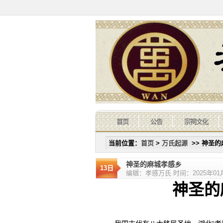
首页
公告
宗祠文化
当前位置：
首页
>
万氏起源
>> 神圣
神圣的麻城孝感乡
13日
编辑：孝感万氏 时间：2025年01月1
神圣的麻