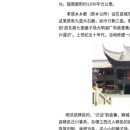
分。版图面积约1200平方公里。
孝感乡乡都（即乡公所）设在县城
这里原有九盘大石磨，如今只剩三盘。孝
刻“邑东南七里磨子场大明湖广布政使黄
兴谨识”。上世纪五十年代，当地修建一
明洪武移民时，“迁诏”到县署，麻
县移民迁川事务，办理江西迁入移民的
恢复旧制。遥想当年，这小小的磨子场