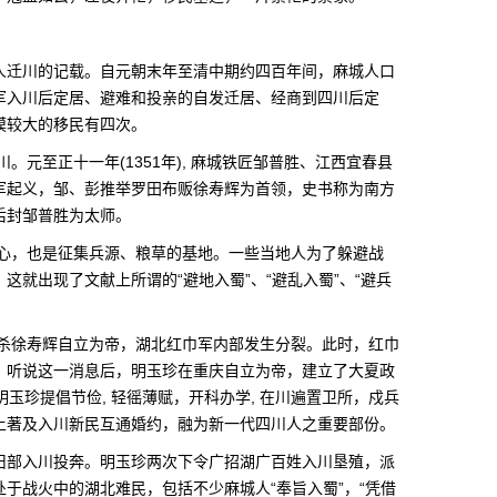
人迁川的记载。自元朝末年至清中期约四百年间，麻城人口
军入川后定居、避难和投亲的自发迁居、经商到四川后定
模较大的移民有四次。
。元至正十一年(1351年), 麻城铁匠邹普胜、江西宜春县
军起义，邹、彭推举罗田布贩徐寿辉为首领，史书称为南方
后封邹普胜为太师。
的中心，也是征集兵源、粮草的基地。一些当地人为了躲避战
这就出现了文献上所谓的“避地入蜀”、“避乱入蜀”、“避兵
谅杀徐寿辉自立为帝，湖北红巾军内部发生分裂。此时，红巾
。听说这一消息后，明玉珍在重庆自立为帝，建立了大夏政
玉珍提倡节俭, 轻徭薄赋，开科办学, 在川遍置卫所，戍兵
土著及入川新民互通婚约，融为新一代四川人之重要部份。
旧部入川投奔。明玉珍两次下令广招湖广百姓入川垦殖，派
于战火中的湖北难民，包括不少麻城人“奉旨入蜀”，“凭借