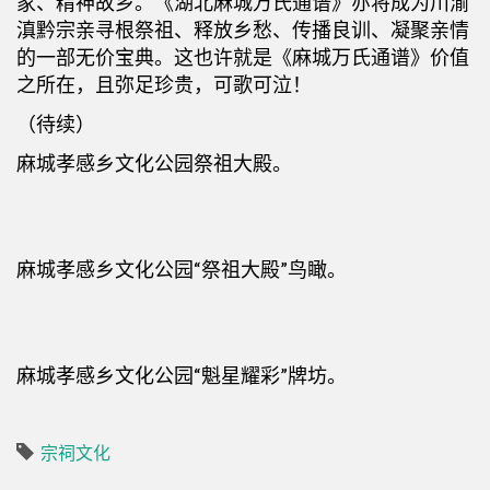
家、精神故乡。《湖北麻城万氏通谱》亦将成为川渝
滇黔宗亲寻根祭祖、释放乡愁、传播良训、凝聚亲情
的一部无价宝典。这也许就是《麻城万氏通谱》价值
之所在，且弥足珍贵，可歌可泣！
（待续）
麻城孝感乡文化公园祭祖大殿。
麻城孝感乡文化公园“祭祖大殿”鸟瞰。
麻城孝感乡文化公园“魁星耀彩”牌坊。
宗祠文化