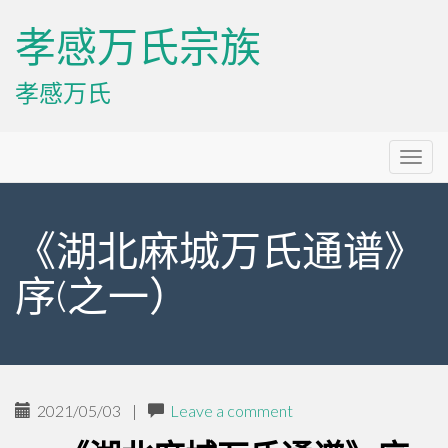
孝感万氏宗族
孝感万氏
Primary
Skip
孝感万氏宗族
to
Menu
content
《湖北麻城万氏通谱》
序(之一）
2021/05/03
|
Leave a comment