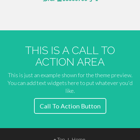
THIS IS A CALL TO
ACTION AREA
This is just an example shown for the theme preview.
You can add text widgets here to put whatever you'd
like.
Call To Action Button
Footer
Top
Home