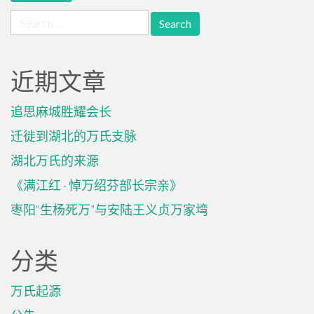
Search
for:
近期文章
追思麻城胜耀会长
迁徙到湖北的万氏支脉
湖北万氏的来源
《满江红 · 悼万绍芬部长宗亲》
枣阳“生杨死万”与安陆王义贞万家塆
分类
万氏起源