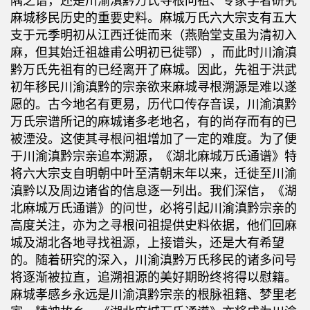
隅之谱，还是川渝滇黔万氏寻根问祖、专家学者研究
麻城移民历史的重要史料。麻城万氏六大宗支有五大
支于元季明初从江西迁徙而来（燕贻堂支虽为清初入
麻，但其始迁祖雄甫公明初已徙鄂），而此时川渝滇
黔万氏先祖有的已经离开了麻城。因此，先祖于洪武
初年移民川渝滇黔的宗亲欲来麻城寻根溯源是难以遂
愿的。古今地名有更易，历代口传存音误，川渝滇黔
万氏宗谱所记的麻城诸多老地名，有的尚存而有的已
被湮没。这使其寻根问祖增加了一定的难度。为了便
于川渝滇黔宗亲追本溯源，《湖北麻城万氏通谱》特
将六大宗支自明朝中叶至清朝末年以来，迁徙至川渝
滇黔以及周边诸省的信息逐一列出。我们深信，《湖
北麻城万氏通谱》的问世，必将引起川渝滇黔宗亲的
高度关注，亦为之寻根问祖提供史料依据，他们回麻
城及湖北各地寻找祖源，上接谱头，还是大有希望
的。随着研究的深入，川渝滇黔万氏移民的诸多问号
将逐渐被拉直，追溯祖源的美好期盼终将得以慰籍。
麻城孝感乡永远是川渝滇黔宗亲的根脉祖籍、梦里老