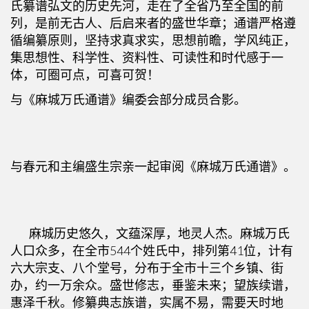
氏纂谱弘文的历史先河，走在了全省乃至全国的前
列，是前无古人、后启来者的盛世华章；通谱严格遵
循编纂原则，坚持求真求实，思想前瞻，学风纯正，
集思想性、科学性、资料性、可读性和时代感于一
体，可圈可点，可喜可贺！
与《麻城万氏通谱》编委会部分成员合影。
与春元和主编盛生宗亲一起审阅《麻城万氏通谱》。
麻城历史悠久，文蕴深厚，地灵人杰。麻城万氏
人口众多，在全市544个姓氏中，排列第41位，计有
六大宗支、八个堂号，分布于全市十三个乡镇、街
办，约一万余众。盛世修志，垂鉴未来；望族续谱，
惠泽千秋。修纂典志族谱，实属不易，需要天时地