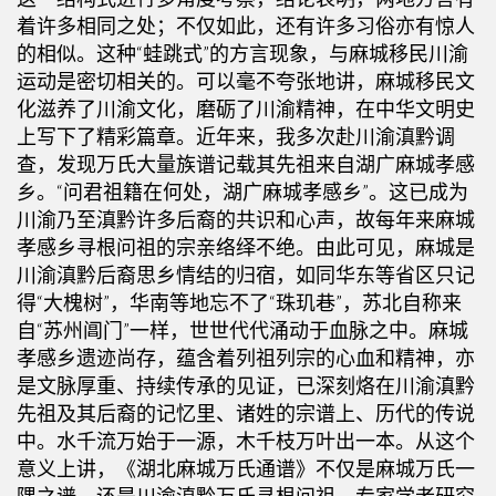
着许多相同之处；不仅如此，还有许多习俗亦有惊人
的相似。这种“蛙跳式”的方言现象，与麻城移民川渝
运动是密切相关的。可以毫不夸张地讲，麻城移民文
化滋养了川渝文化，磨砺了川渝精神，在中华文明史
上写下了精彩篇章。近年来，我多次赴川渝滇黔调
查，发现万氏大量族谱记载其先祖来自湖广麻城孝感
乡。“问君祖籍在何处，湖广麻城孝感乡”。这已成为
川渝乃至滇黔许多后裔的共识和心声，故每年来麻城
孝感乡寻根问祖的宗亲络绎不绝。由此可见，麻城是
川渝滇黔后裔思乡情结的归宿，如同华东等省区只记
得“大槐树”，华南等地忘不了“珠玑巷”，苏北自称来
自“苏州阊门”一样，世世代代涌动于血脉之中。麻城
孝感乡遗迹尚存，蕴含着列祖列宗的心血和精神，亦
是文脉厚重、持续传承的见证，已深刻烙在川渝滇黔
先祖及其后裔的记忆里、诸姓的宗谱上、历代的传说
中。水千流万始于一源，木千枝万叶出一本。从这个
意义上讲，《湖北麻城万氏通谱》不仅是麻城万氏一