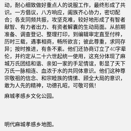
动，耐心细致做好重点人的说服工作，最终形成了共
识。一方倡议，八方响应，阖族齐心协力，密切配
合；各支同频共振，攻坚克难，较好地形成了有智者
献智、有力者出力、有资者解囊的生动局面。从前期
准备、调查登记、整理打印，到编辑审定直至付梓，
历时三载，遇事相商，畅所欲言；彼此尊重，求同存
异；按时推进，有条不紊。他们还协商订立了40字辈
伦，并约定从二十六世起统一使用，这充分体现了麻
城万氏团结和谐、亲如一家的手足情谊，彰显了天下
万氏一脉相连、血浓于水的共同体意识。他们这种尊
宗敬祖的信念、和宗睦族的情愫、顾全大局的意识，
敢为人先的精神，功德孔昭，可敬可佩！
麻城孝感乡文化公园。
明代麻城孝感乡地图。