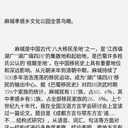
麻城孝感乡文化公园全景鸟瞰。
麻城是中国古代“八大移民圣地”之一，是“江西填
湖广”“湖广填四川”的集散地和起始地，是巴蜀许多姓
氏公认的“祖籍圣地”，在中国移民史上具有重要地位
和深远影响。从元朝末年到清朝中期，麻城持续了
500多年浩浩荡荡的移民运动，成为“湖广填四川”移
民的输出中心。据《巴蜀移民史》对四川洪武时期
196个家族的统计，麻城就有117族，占60．6％，其
中孝感乡有51族，占全部移民家族的26．4％。上个
世纪九十年代，我在全国汉语方言学会研讨会上宣读
过一篇论文，题目是《成都方言与鄂东方言“道……
不……结构式研究》，从语音、词汇、句法等方面对
这一结构式进行多角度考察，结论表明，两地方言有