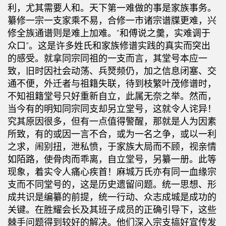
利，尤其需要人和。天下第一难做的事是家族事务。
纂修一宗一支家乘不易，合修一市诸宗谱牒更难，兴
修全族通谱则是难上加难。“和傅说之羹，实难调于
众口”。这是许多姓氏和家族修谱实践的真实而突出
的感受。就拿同宗同祖的一支而言，其堂号本应一
致，旧时因社会动荡、兵燹频仍，加之信息闭塞、交
通不便，外迁者与祖籍失联，待到枝繁叶茂修谱时，
不知祖籍堂号只好重新自立，此属无奈之举。然而，
当今有的明知同宗同支却另立堂号，这就令人诧异！
究其原因很多，但有一点值得警醒，那就是人为因素
所致，有的或因一言不合，或为一名之争，或以一利
之求，闹别扭，泄私愤，于家族大局而不顾，视亲情
如陌路，使骨肉而乖离，自立堂号，另纂一册。此等
现象，着实令人痛心疾首！麻城万氏亦有同一血缘宗
支而不同堂号的，这是历史遗留问题。统一思想、形
成共识是编纂的前提，统一行动、众志成城是成功的
关键。在胜耀会长及其班子成员的正确引导下，这些
棘手问题得到较好的解决。他们深入宗支搞好宣传发