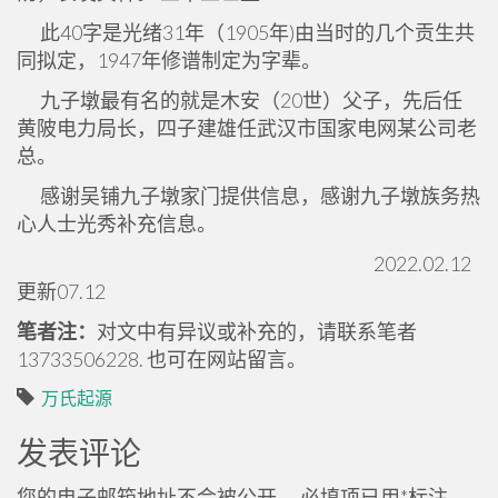
此40字是光绪31年（1905年)由当时的几个贡生共
同拟定，1947年修谱制定为字辈。
九子墩最有名的就是木安（20世）父子，先后任
黄陂电力局长，四子建雄任武汉市国家电网某公司老
总。
感谢吴铺九子墩家门提供信息，感谢九子墩族务热
心人士光秀补充信息。
2022.02.12
更新07.12
笔者注：
对文中有异议或补充的，请联系笔者
13733506228. 也可在网站留言。
万氏起源
发表评论
您的电子邮箱地址不会被公开。
必填项已用
*
标注