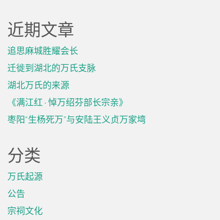
近期文章
追思麻城胜耀会长
迁徙到湖北的万氏支脉
湖北万氏的来源
《满江红 · 悼万绍芬部长宗亲》
枣阳“生杨死万”与安陆王义贞万家塆
分类
万氏起源
公告
宗祠文化