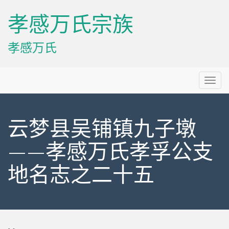
孝感万氏宗族
孝感万氏
Primary
Skip
孝感万氏宗族
to
Menu
content
云梦县吴铺镇九子墩
——孝感万氏孝孚公支
地名志之二十五