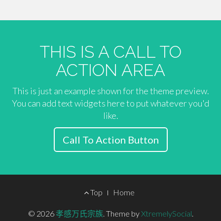
THIS IS A CALL TO
ACTION AREA
This is just an example shown for the theme preview.
You can add text widgets here to put whatever you'd
like.
Call To Action Button
Footer
Top
Home
Menu
© 2026
孝感万氏宗族
.
Theme by
XtremelySocial
.