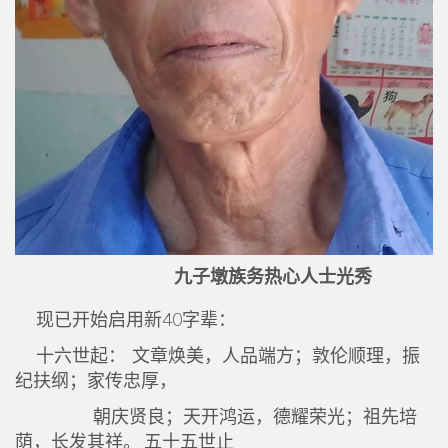
九子墩族务热心人士光秀
现已开始启用新40字辈：
十六世起： 文章焕美，人品端方；敦伦顺理，振
纪扶纲；家传忠厚，
朝庆贤良；天开鸿运，德耀荣光；祖先培
荫，长发其祥。 五十五世止