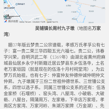
吴铺镇长周村九子墩
（地图名
万家
湾
）
据07年版云梦贵二公宗谱载，孝感万氏孝孚公有七
子：富一贵二荣三华四聪五光六福七。贵二公，讳春
字兴荣，自明洪武二年（1369年）由湖北省黄州府麻
城县仙居乡永宁村新籍迁居云梦县东乡伍洛寺，土名
老万家垣园（就是现在的伍洛十月村祠堂湾），为云
梦万氏始祖，也有七子：仲富仲友仲德仲诚仲明仲文
仲昇。 九子墩属于三份二世祖仲德世系、三世锺公支
系，四世以选子系。 同属三世锺公支系的还有：伍洛
金家桥（石堰桥）、窑头湾、八屋湾、小破砦、大破
砦、八屋台，隔蒲周万、左家巷，下辛店万家塔，孝
南区方家湾、万家河岭、朱湖万家牌（万金湖）、先