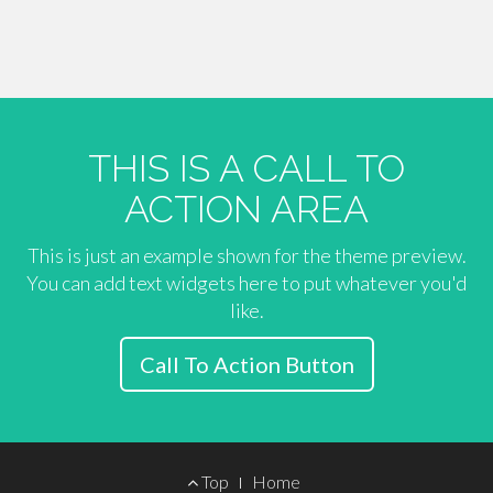
THIS IS A CALL TO
ACTION AREA
This is just an example shown for the theme preview.
You can add text widgets here to put whatever you'd
like.
Call To Action Button
Footer
Top
Home