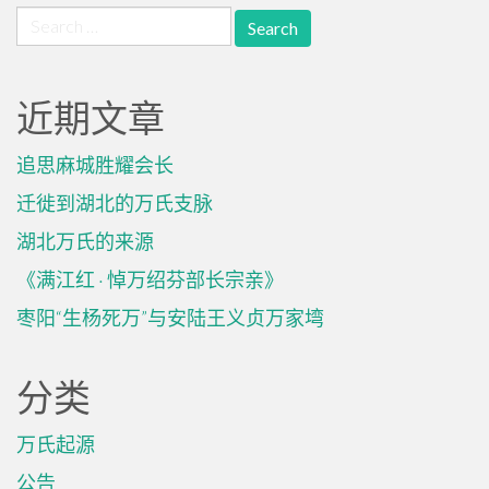
Search
for:
近期文章
追思麻城胜耀会长
迁徙到湖北的万氏支脉
湖北万氏的来源
《满江红 · 悼万绍芬部长宗亲》
枣阳“生杨死万”与安陆王义贞万家塆
分类
万氏起源
公告