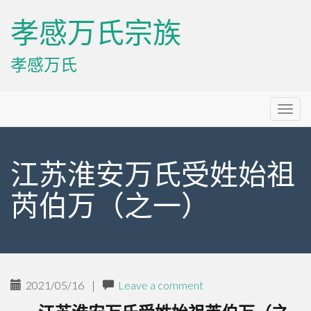
孝感万氏宗族
孝感万氏
Primary
Skip
孝感万氏宗族
to
Menu
content
江苏淮安万氏受姓始祖
芮伯万（之一）
2021/05/16
|
Leave a comment