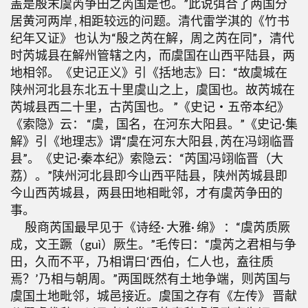
盖是殷末虞芮争田之芮国是也。”此说弭合了两国分
居黄河两岸 , 相距较远的问题。清代雷学淇的《竹书
纪年又证》 也认为“殷之芮在解，周之芮在同”，清代
时芮城县在解州管辖之内，而虞国在山西平陆县，两
地相邻。《史记正义》引《括地志》曰：“故虞城在
陕州河北县东北五十里虞山之上，虞国也。故芮城在
芮城县西二十里，古芮国也。 ”《史记・五帝本纪》
《索隐》云： “虞，国名，在河东大阳县。”《史记·集
解》引《地理志》谓“虞在河东大阳县 , 芮在冯翊临晋
县”。《史记·秦本纪》索隐云：“芮国冯翊临晋（大
荔）。”陕州河北县即今山西平陆县，陕州芮城县即
今山西芮城县，两县田地相毗邻，才有虞芮争田的
事。
殷商芮国最早见于《诗经· 大雅· 绵》 ：“虞芮质厥
成，文王蹶（guì）厥生。”毛传曰：“虞芮之君相与争
田，久而不平，乃相谓曰‘西伯，仁人也，盍往质
焉？’乃相与朝周。”两国既然有土地争端，则芮国与
虞国土地毗邻，城邑接近。虞国之存有《左传》 晋献