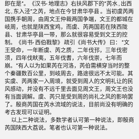
即在是”。《汉书· 地理志》右扶风郡下的“芮水 , 出西
北 , 东入泾”之芮，地点在今甘肃华亭县 。当初虞芮两
国携手朝周，由周文王仲裁两国争端，文王的都城在
岐周，也就是陕西宝鸡，而虞、芮两国若在陕西陇
县、甘肃华亭县一带，那么就很容易受到文王的控
制。《尚书· 西伯戡黎》 疏引《尚书大传》 曰： “文
王受命，一年断虞、芮之质，二年伐邘，三年伐密
须，四年伐畎夷，五年伐耆，六年伐崇，七年而
崩。”有人以为如果芮在河洛，芮伯需横穿当时的整
个秦疆数百公里，到岐周去，路途很远不太可能。其
实虞、芮两家一入周境，就受到周人的文明礼让的民
风感动，并没有不远千里去面见周文王，周文王也没
有当面调解。虞、芮只是受到周的尚礼之风的影响罢
了。殷商芮国在芮水流域的说法，目前尚没有明确的
考古发现可以证明。
以上二种说法，多数学者认可第一种说法，即殷商
芮国陕西大荔说。笔者也认可第一种说法。