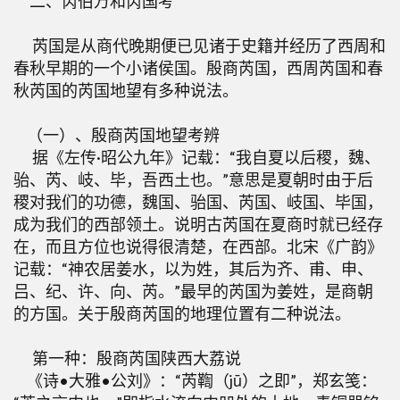
二、芮伯万和芮国考
芮国是从商代晚期便已见诸于史籍并经历了西周和
春秋早期的一个小诸侯国。殷商芮国，西周芮国和春
秋芮国的芮国地望有多种说法。
（一）、殷商芮国地望考辨
据《左传·昭公九年》记载：“我自夏以后稷，魏、
骀、芮、岐、毕，吾西土也。”意思是夏朝时由于后
稷对我们的功德，魏国、骀国、芮国、岐国、毕国，
成为我们的西部领土。说明古芮国在夏商时就已经存
在，而且方位也说得很清楚，在西部。北宋《广韵》
记载：“神农居姜水，以为姓，其后为齐、甫、申、
吕、纪、许、向、芮。”最早的芮国为姜姓，是商朝
的方国。关于殷商芮国的地理位置有二种说法。
第一种：殷商芮国陕西大荔说
《诗•大雅•公刘》：“芮鞫（jū）之即”，郑玄笺：