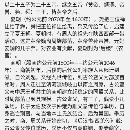
以二十五子为二十五宗。继之五帝（黄帝、颛顼、帝
喾、尧、舜）三王，皆黄帝之后。
夏朝（约公元前 2070年 至 1600年），尧把王位禅
让给了舜，舜把王位禅让给禹，禹又传给了启，启建
立了夏王朝。夏朝时，有周人的祖先在陕西西部一带
活动，这是黄帝嫡裔周族部落，黄帝曾孙帝喾、元妃
姜嫄的儿子弃，对农业有贡献，夏朝封为“后稷”（农
官）。
商朝（殷商约公元前1600年——约公元前1046
年）。商朝初年，后稷的后代公刘率族人从邰迁到
磁。自公刘起，又经九世传位，到古公亶父为部族首
领时，周人迁徙至渭河流域岐山以南之周原。古公亶
父与中原王朝共主的商朝建立起稳定的同盟关系，此
时周部落已颇具规模。古公亶父，有三子，偏爱小儿
季历。长子太伯及次子仲雍为顺父意传位与季历，自
身逃亡荆蛮，与当地本土氏族结合，后为吴国。季历
之时，商、周关系开始密切，《后汉书·西羌传》载:
古公亶父传位季历，季历不仅与商联姻，娶妻商室，