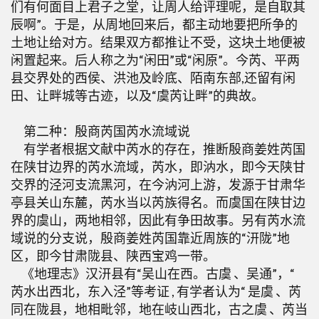
们有何面目上君子之堂，让周人给评理呢，是自取其
辰啊”。于是，从周地回来后，都主动地要把所争的
土地让给对方。结果双方都推让不受，这块土地便被
闲置起来。后人称之为“闲田”或“闲原”。今芮、平两
县交界处的西侯、洪池及岭底、陌南东部,还留有闲
田、让畔城等古迹，以及“虞芮让畔”的典故。
第二种：殷商芮国芮水流域说
有学者根据文献中芮水的存在，推断殷商姜姓芮国
在陕甘边界的芮水流域，芮水，即汭水，即今天陕甘
交界的泾河支流黑河，在今汭河上游，发源于甘肃华
亭县关山东麓，芮水当以芮族得名。而虞国在陕甘边
界的虞山，两地相邻，因此有争田故事。另有芮水流
域说的分支说，殷商姜姓芮国靠近周族的“汧陇”地
区，即今甘肃陇县、陕西宝鸡一带。
《地理志》汉汧县有“吴山在西。古虞 、吴通”，“
芮水出西北，东入泾”等考证 , 有学者认为“ 是虞 、芮
同在陇县，地相毗邻，地在岐山西北，古之虞 、芮当