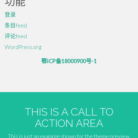
功能
登录
条目feed
评论feed
WordPress.org
鄂ICP备18000900号-1
THIS IS A CALL TO
ACTION AREA
This is just an example shown for the theme preview.