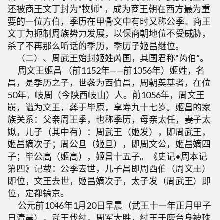
还被商王文丁封为“牧师” ，成为商王朝在西方最为重
要的一位方伯，季历在甲骨文中有时又称公季。商王
文丁为扼制周族势力发展，以保商朝地位不受威胁，
杀了不再那么听话的季历，季历子姬昌继位。
（二）、周武王始封姬姓芮国，其国君称“芮伯”。
周文王姬昌 （前1152年——前1056年）姬姓，名
昌，是季历之子，世袭为西伯昌，周朝奠基者，在位
50年，岐周（今陕西岐山）人。前1056年，周文王
崩，谥为文王，葬于毕原，享寿九十七岁。姬昌的家
族关系：父亲周王季，也称季历，母亲太任，妻子太
姒，儿子（其中有）：周武王（姬发），即周武王，
姬昌嫡次子；周公旦（姬旦），即周文公，姬昌嫡四
子；毕公高（姬高），姬昌十五子。《史记•周本记
第四》记载：公季去世，儿子昌即周西伯（周文王）
即位，文王去世，姬昌嫡次子，太子发（周武王）即
位，定都镐京。
公元前1046年1月20日早晨（武王十一年正月甲子
日清晨），武王伐纣，周军大胜，纣王于鹿台身被珠