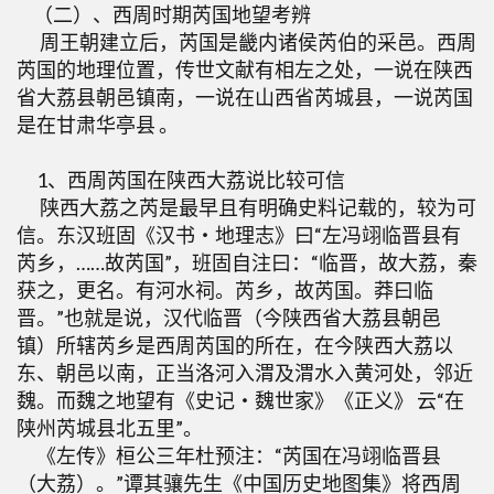
（二）、西周时期芮国地望考辨
周王朝建立后，芮国是畿内诸侯芮伯的采邑。西周
芮国的地理位置，传世文献有相左之处，一说在陕西
省大荔县朝邑镇南，一说在山西省芮城县，一说芮国
是在甘肃华亭县 。
1、西周芮国在陕西大荔说比较可信
陕西大荔之芮是最早且有明确史料记载的，较为可
信。东汉班固《汉书・地理志》曰“左冯翊临晋县有
芮乡，……故芮国”，班固自注曰：“临晋，故大荔，秦
获之，更名。有河水祠。芮乡，故芮国。莽曰临
晋。”也就是说，汉代临晋（今陕西省大荔县朝邑
镇）所辖芮乡是西周芮国的所在，在今陕西大荔以
东、朝邑以南，正当洛河入渭及渭水入黄河处，邻近
魏。而魏之地望有《史记・魏世家》《正义》 云“在
陕州芮城县北五里”。
《左传》桓公三年杜预注：“芮国在冯翊临晋县
（大荔）。”谭其骧先生《中国历史地图集》将西周