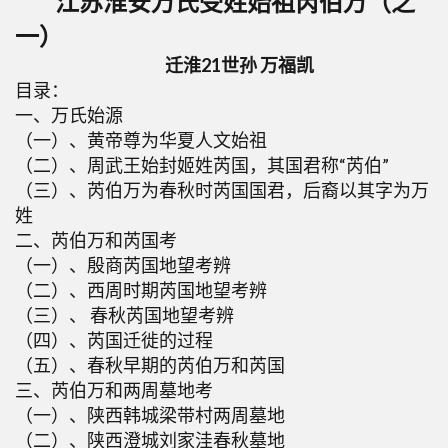
江苏淮安万氏受姓始祖芮伯万（之
一）
迁淮21世孙 万福凯
目录：
一、万氏始源
（一）、黄帝尊为华夏人文始祖
（二）、周武王始封姬姓芮国，其国君称“芮伯”
（三）、芮伯万为春秋时芮国国君，后裔以其字为万
姓
二、芮伯万和芮国考
（一）、殷商芮国地望考辨
（二）、西周时期芮国地望考辨
（三）、 春秋芮国地望考辨
（四）、芮国迁徙的过程
（五）、春秋早期的芮伯万和芮国
三、芮伯万和两周墓地考
（一）、陕西韩城梁带村两周墓地
（二）、陕西澄城刘家洼春秋墓地