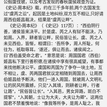
公假虞伐虢，以及考古发现的春秋虞侯政壶为证。
《史记·周本纪》载，约在三千多年前,两个古国发生
过“虞芮之讼”，起因是土地纠纷,双方互不相让,只好请
周西伯姬昌裁决，结果是“虞芮让畔”。
《史记
·
周本纪》（《史记》117页）：“西伯阴行
善，诸侯皆来决平。於是虞、芮之人有狱不能决，乃
如周。入界，耕者皆让畔，民俗皆让长。虞、芮之人
未见西伯，皆惭，相谓曰：‘吾所争，周人所耻，何
往为，祗取辱耳。’遂还，俱让而去。诸侯闻之，
曰‘西伯盖受命之君’。” 意思是说：周国国君（西伯）
姬昌私下里行善积德,在诸侯中享有很高威望，有事都
来找他断决公平。虞国和芮国为了争夺一块土地，互
不相让，虞、芮两国君就议定相随到周国去，让周西
伯姬昌给予断决。他们一进入周国，就被周人文明礼
让的民风所震撼，只见“入其境，则耕者让畔，行者
让路”，“民俗皆让长”。“入其邑，男女异路，斑白不
提挈”，“入其朝，士让为大夫，大夫让为卿”。这两位
国君不禁羞愧地说：“像我等所争，是周人耻之，我