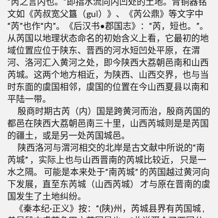
“芮之言内也。”即指水流向内凹处的土地。青铜器铭
文如《芮叔宽父簋（guǐ）》、《芮公鼎》等文字中
“芮”也作“内”。《后汉书•郡国志》：“芮，短也。”。
从芮国以地理状态命名的初始含义上看，它最初的地
域位置应位于陕东、晋西的河水短凹处平原，在渭
河、洛河汇入黄河之处，即今陕西大荔朝邑南和山西
芮城。这两个地方相近，为陕西、山西交界，也与当
时东面的虞国相邻，虞国的位置在今山西夏县以南和
平陆一带。
殷商时期古芮（内）国是跨黄河而治，殷商芮国的
都邑在陕西大荔朝邑南三十里，山西芮城则是是芮国
的疆土，或是另一处芮国城邑。
陕西洛河与渭河相交的北岸是古文献中所说的“南
芮城” ，实际上也与山西晋南的芮城比较近， 只是一
水之隔。 可能是本来处于“南芮城” 的芮国越过黄河向
下发展，直至东芮城（山西芮城） 才与原在晋南的虞
国发生了土地纠纷。
《秦本纪·正义》按：“(陕)州，芮城县界有芮国城 ,