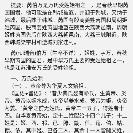
提要：芮伯万是万氏受姓始祖之一，是春秋早期芮
国国君，他可能是在韩城被逐，并迎于韩城，又纳于
韩城，最后葬于韩城。芮国有殷商姜姓芮国和周朝姬
姓芮国，殷商姜姓芮国地望在陕西大荔朝邑南，周朝
姬姓芮国先后在陕西大荔朝邑南，大荔王城附近，陕
西韩城梁带村和澄城刘家洼村。
芮(ruì瑞音)伯万（生卒不详），姬姓，字万，春秋
早期芮国的国君，是中华万氏主要的受姓始祖之一，
也是江苏淮安万氏的受姓始祖。
一、万氏始源
（一）、黄帝尊为华夏人文始祖。
《国语•晋语》：“昔少典氏娶有峤氏，生黄帝、炎
帝。黄帝以姬水成，炎帝以姜水成。黄帝为姬，炎帝
为姜。”黄帝之前无姓氏，黄帝二十五子，得姓者十
四。自华夏黄帝始，定十二姓赐给十四个儿子：十二
姓是：姬、酉、祁、已、滕、箴、任、荀、僖、姑、
儇、依。其中姬、已各二人，其余十一人皆随父姓，