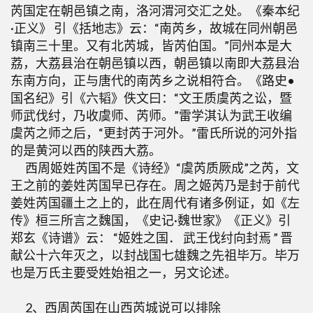
芮国定在朝邑镇之南，洛河渭河交汇之处。《秦本纪
·正义》 引《括地志》云：“南芮乡，故城在同州朝邑
镇南三十里。又有北芮城，皆芮伯国。”同州本是大
荔，大荔县治在朝邑镇以西，朝邑镇以南即大荔县治
东南方向，正与唐代的南芮乡之说相符合。《路史•
国名纪》引《六韬》佚文曰：“文王质虞芮之讼，暨
师武伐纣，乃收虞师、芮师。”雷学淇认为武王收编
虞芮之师之后，“更封芮于河外。”雷氏所说的河外指
的是黄河以西的陕西大荔。
西周姬姓芮国不是《诗经》“虞芮质厥成”之芮，文
王之前的姜姓芮国早已存在。周之姬芮乃是封于前代
姜姓芮国疆土之上的，此在周代有诸多例证，如《左
传》桓三所言之魏国，《史记·魏世家》《正义》引
郑玄《诗谱》云： “姬姓之国． 武王伐纣向封焉 ” 晋
献公十六年灭之，以封战国七雄魏之先祖毕万。毕万
也是万氏主要受姓始祖之一，另文论述。
2、西周芮国在山西芮城说可以排除