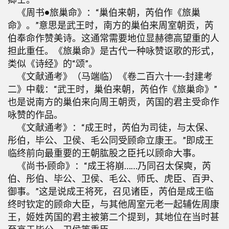
《周书
•
旅巢命》：“巢伯来朝，芮伯作《旅巢
命》。”意思是武王时，南方的巢伯来周室朝贡，芮
伯奉命作赞美诗。这通常需要地位显赫德高望重的人
担此重任。《旅巢命》是古代一种咏赞讴歌的形式，
类似《诗经》的“颂”。
《文献通考》（马端临）《卷二百六十一·封建考
二》中载：“武王时，巢伯来朝，芮伯作《旅巢命》”
也是说南方的巢伯来向周王朝贡，芮国的君主受命作
咏赞的作品。
《文献通考》：“成王时，芮伯为司徒，与太保、
彤伯，毕公、卫侯、毛公同受顾命立康王。”即成王
临终前向最重要的王朝肱股之臣托以顾命大事。
《尚书
·
顾命》：“成王将崩……乃同召太保奭，芮
伯、彤伯、毕公、卫侯、毛公、师氏、虎臣、百尹、
御事。”这是说成王将死，召见诸臣，芮伯是成王临
终时钦定的顾命大臣，与其他周室元老一起辅佐周康
王，姬姓芮国的君主被第二个提到，其地位在当时甚