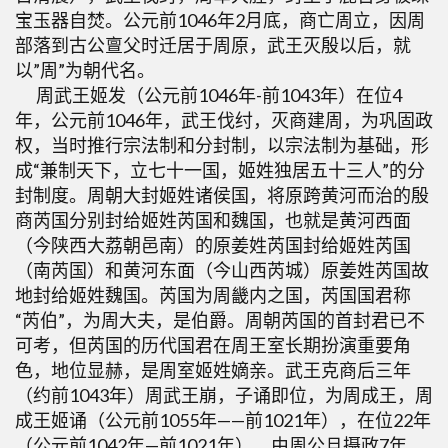
宝玉器自焚。公元前1046年2月底，商亡周立，因周
部落到古公亶父时迁居于周原，武王灭殷以后，就
以”周”为朝代名。
周武王姬发（公元前1046年-前1043年）在位4
年，公元前1046年，武王伐纣，灭商建周，为巩固政
权，当时推行宗法制和分封制，以宗法制为基础，形
成“兼制天下，立七十一国，姬姓独居五十三人”的分
封制度。周朝大封姬姓诸侯国，将原跨黄河而治的殷
商芮国分别封给姬姓芮国和魏国，也就是黄河西面
（今陕西大荔朝邑南）的原姜姓芮国封给姬姓芮国
（南芮国）和黄河东面（今山西芮城）原姜姓芮国故
地封给姬姓魏国。芮国为周畿内之国，芮国国君称
“芮伯”，为周大夫，是伯爵。周朝芮国的首封君已不
可考，但芮国的历代国君在周王室长期扮演重要角
色，地位显赫，是周室姬姓嫡亲。武王克商后三年
（约前1043年）周武王崩，子诵即位，为周成王，周
成王姬诵（公元前1055年——前1021年），在位22年
（公元前1042年—前1021年），由周公旦摄政7年，