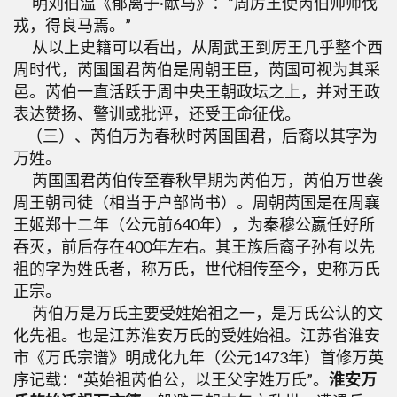
明刘伯温《郁离子·献马》：“周厉王使芮伯帅师伐
戎，得良马焉。”
从以上史籍可以看出，从周武王到厉王几乎整个西
周时代，芮国国君芮伯是周朝王臣，芮国可视为其采
邑。芮伯一直活跃于周中央王朝政坛之上，并对王政
表达赞扬、警训或批评，还受王命征伐。
（三）、芮伯万为春秋时芮国国君，后裔以其字为
万姓。
芮国国君芮伯传至春秋早期为芮伯万，芮伯万世袭
周王朝司徒（相当于户部尚书）。周朝芮国是在周襄
王姬郑十二年（公元前640年），为秦穆公嬴任好所
吞灭，前后存在400年左右。其王族后裔子孙有以先
祖的字为姓氏者，称万氏，世代相传至今，史称万氏
正宗。
芮伯万是万氏主要受姓始祖之一，是万氏公认的文
化先祖。也是江苏淮安万氏的受姓始祖。江苏省淮安
市《万氏宗谱》明成化九年（公元1473年）首修万英
序记载：“英始祖芮伯公，以王父字姓万氏”。
淮安万