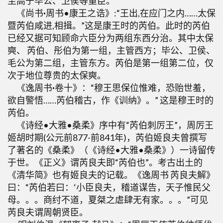
至高于毕公、卫侯等重臣。
《尚书
·
周书•康王之诰》:“王出,在应门之内……太保
暨芮伯咸进,相揖。”这是康王时的芮伯。此时的芮伯
已经又据可知顾命六臣分为两组东西分治。其中太保
奭、 芮伯、彤伯为第一组，主管西方；毕公、卫侯、
毛公为第二组，主管东方。芮伯是第一组第二位，仅
次于地位尊贵的太保奭。
《逸周书
·
卷十》：“穆王思保位惟难，恐贻世羞，
欲自警悟……芮伯稽古，作《训纳》。” 这是穆王时的
芮伯。
《诗经•大雅•桑柔》序中有“芮伯刺厉王”，周厉王
姬胡时期(公元前877-前841年)，芮伯姬良夫曾撰写
了著名的《桑柔》（《诗经•大雅•桑柔》）一诗留传
于世。《正义》谓芮良夫即“芮伯也”。考古出土的
《清华简》也有姬良夫的记载。《逸周书 芮良夫解》
曰：“芮伯若曰：‘小臣良夫，稽道谋告，天子惟民父
母。。。商纣不道，夏桀之虐肆无有家。。。”可见
芮良夫谓周朝贤臣。