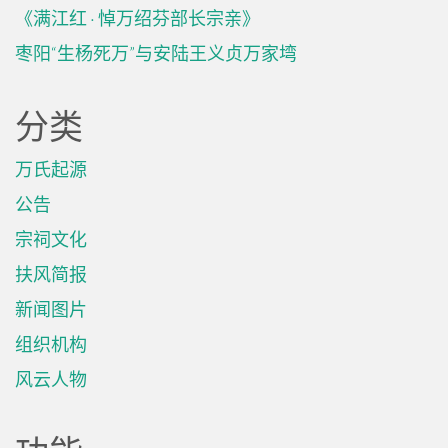
《满江红 · 悼万绍芬部长宗亲》
枣阳“生杨死万”与安陆王义贞万家塆
分类
万氏起源
公告
宗祠文化
扶风简报
新闻图片
组织机构
风云人物