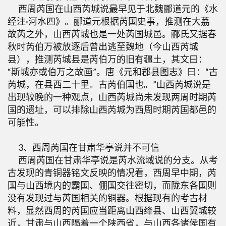
西周芮国在山西芮城说最早见于北魏郦道元的《水
经注·河水四》。郦道元根据芮国史事，推测在大荔
故芮之外，山西芮城也是一处芮国城邑。郦氏又据春
秋时芮伯万被放逐后曾出逃至魏地（今山西芮城
县），推测芮城县是芮伯万的旧有疆土，其文曰：
“斯城亦或伯万之故画”。唐《元和郡县图志》曰：“古
芮城，在县西二十里。古芮伯国也。”山西芮城说是
出现较晚的一种观点，山西芮城尚未发现两周时期芮
国的遗址，可以排除山西芮城为西周时期芮国都邑的
可能性。
3、西周芮国在甘肃华亭说并不可信
西周芮国在甘肃华亭说是芮水流域说的分支。从考
古发现的青铜器铭文反映的情况看，西周早中期，芮
国与山西境内的霸国、倗国交往密切，而陇东各国则
没有发现过与芮国相关的铜器。根据现有的考古材
料，显然西周的芮国应当距离山西绛县、山西翼城较
近，甘肃与山西隔着一个陕西省，与山西各诸侯国有