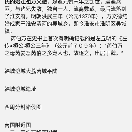
氏的始迁祖万文德
，躲避元朝末年之乱世，遭遇兵
匪，与诸兄失散，独自一人，流离数载，最后流落到
了淮安府。明朝洪武三年（公元1370年），万文德结
婚成家于淮安清河的吴城乡，即今淮安市淮阴区吴城
镇。
芮伯万在史书上首次有明确记载的是左丘明的《左
传•桓公·桓公三年》（公元前７０９年）：“芮伯万
之母芮姜恶芮伯之多宠人也，故逐之，出居于魏。”
韩城澄城大荔芮城平陆
韩城澄城遗址
西周分封诸侯图
芮国附近图