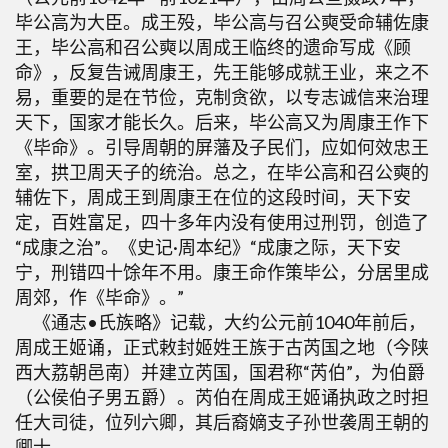
毕公高为大臣。成王殁，毕公高与召公奭受命辅佐康
王，毕公高和召公奭以周成王临终的遗命写成《顾
命》，反复告诫周康王，先王能够成就王业，来之不
易，重要的是在节俭，克制贪欲，以专志诚信来治理
天下，国家才能长久。后来，毕公高又为周康王作下
《毕命》。引导周朝的屏藩及子民们，应如何效忠王
室，拱卫周天子的统治。总之，在毕公高和召公奭的
辅佐下，周成王到周康王在位的这段时间，天下安
定，百姓富足，四十多年内没有使用过刑罚，创造了
“成康之治”。《史记·周本纪》“成康之际，天下安
宁，刑错四十馀年不用。康王命作策毕公，分居里成
周郊，作《毕命》。”
《通志•氏族略》记载，大约公元前1040年前后，
周成王姬诵，正式敕封姬姓王族于古芮国之地（今陕
西大荔朝邑南）并建立芮国，国君称“芮伯”，为伯爵
（公侯伯子男五爵）。芮伯在周成王姬诵执政之时担
任大司徒，位列六卿，其后裔嫡支子孙世袭周王朝的
卿士。