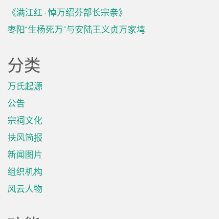
《满江红 · 悼万绍芬部长宗亲》
枣阳“生杨死万”与安陆王义贞万家塆
分类
万氏起源
公告
宗祠文化
扶风简报
新闻图片
组织机构
风云人物