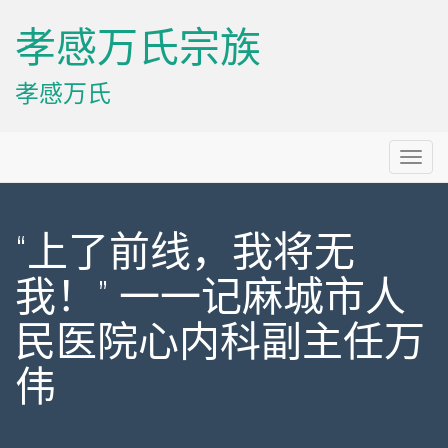
孝感万氏宗族
孝感万氏
Primary
Skip
孝感万氏宗族
to
Menu
content
“上了前线，我将无
我！” 一一记麻城市人
民医院心内科副主任万
伟