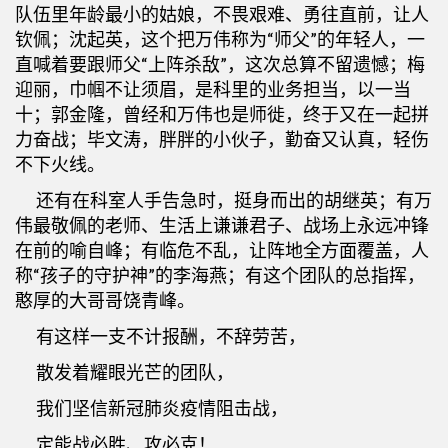
队伍里年龄最小的姑娘，不畏艰难、勇往直前，让人
钦佩；沈起英，这个把万伟称为“师父”的年轻人，一
直喊着要跟师父“上阵杀敌”，这次总算不留遗憾；梅
迎丽，巾帼不让须眉，是科里的业务担当，以一当
十；郭金隆，曾经和万伟也是师徙，终于又在一起拼
力奋战；毕文涛，胖胖的小伙子，勤奋又认真，轻伤
不下火线。
还有在科室人手告急时，挺身而出的胡继英；有万
伟最敬佩的老师、生活上谦谦君子、战场上永远冲锋
在前的喻自峰；有临危不乱，让阵地全方面覆盖，人
称“孩子的守护神”的李海燕；有这个团队的总指挥，
憨厚的大哥哥饶青峰。
有这样一支不计报酬，不辞劳苦，
散发着耀眼光芒的团队，
我们坚信新冠肺炎疫情阻击战，
定能战必胜、攻必克！