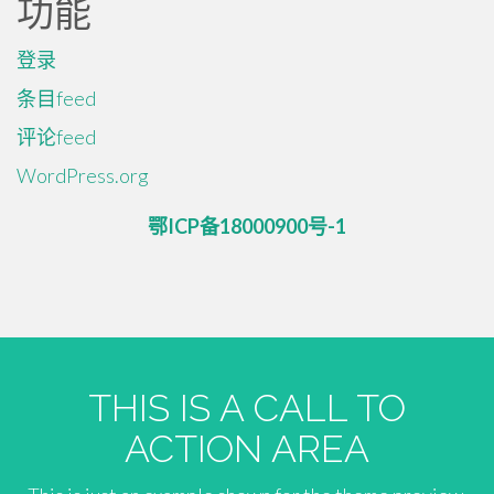
功能
登录
条目feed
评论feed
WordPress.org
鄂ICP备18000900号-1
THIS IS A CALL TO
ACTION AREA