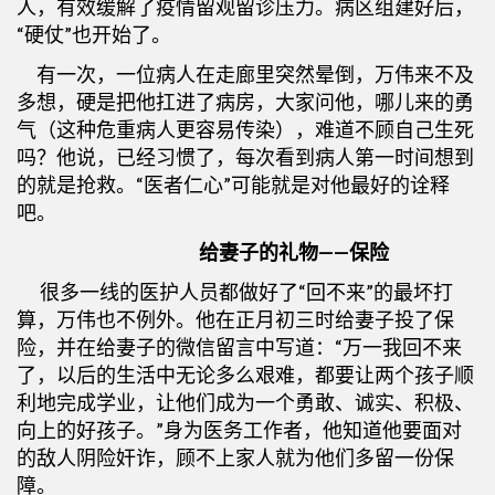
人，有效缓解了疫情留观留诊压力。病区组建好后，
“硬仗”也开始了。
有一次，一位病人在走廊里突然晕倒，万伟来不及
多想，硬是把他扛进了病房，大家问他，哪儿来的勇
气（这种危重病人更容易传染），难道不顾自己生死
吗？他说，已经习惯了，每次看到病人第一时间想到
的就是抢救。“医者仁心”可能就是对他最好的诠释
吧。
给妻子的礼物——保险
很多一线的医护人员都做好了“回不来”的最坏打
算，万伟也不例外。他在正月初三时给妻子投了保
险，并在给妻子的微信留言中写道：“万一我回不来
了，以后的生活中无论多么艰难，都要让两个孩子顺
利地完成学业，让他们成为一个勇敢、诚实、积极、
向上的好孩子。”身为医务工作者，他知道他要面对
的敌人阴险奸诈，顾不上家人就为他们多留一份保
障。