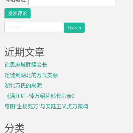
Search
for:
近期文章
追思麻城胜耀会长
迁徙到湖北的万氏支脉
湖北万氏的来源
《满江红 · 悼万绍芬部长宗亲》
枣阳“生杨死万”与安陆王义贞万家塆
分类