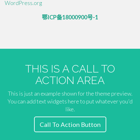
WordPress.org
鄂ICP备18000900号-1
THIS IS A CALL TO
ACTION AREA
This is just an example shown for the theme preview.
You can add text widgets here to put whatever you'd
like.
Call To Action Button