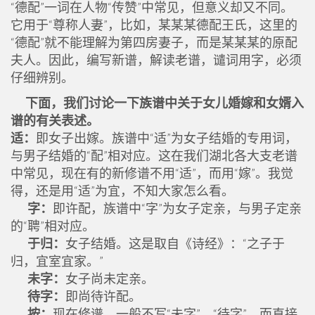
“德配”一词在人物“传赞”中常见，但意义却又不同。
它用于“尊称人妻”，比如，某某某德配王氏，这里的
“德配”就不能理解为第四房妻子，而是某某某的原配
夫人。因此，编写新谱，解读老谱，谴词用字，必须
仔细辨别。
下面，我们讨论一下族谱中关于女儿婚嫁和女婿入
谱的有关表述。
适：
即女子出嫁。族谱中“适”为女子结婚的专用词，
与男子结婚的“配”相对应。这在我们湖北各大支老谱
中常见，现在有的新修谱不用“适”，而用“嫁”。我觉
得，还是用“适”为宜，不知大家怎么看。
字：
即许配，族谱中“字”为女子定亲，与男子定亲
的“聘”相对应。
于归：
女子结婚。这是取自《诗经》：“之子于
归，宜室宜家。”
未字：
女子尚未定亲。
待字：
即尚待许配。
按：
现在修谱，一般不写“未字”、“待字”，而直接