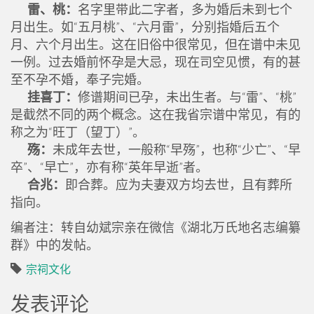
雷、桃：
名字里带此二字者，多为婚后未到七个
月出生。如“五月桃”、“六月雷”，分别指婚后五个
月、六个月出生。这在旧俗中很常见，但在谱中未见
一例。过去婚前怀孕是大忌，现在司空见惯，有的甚
至不孕不婚，奉子完婚。
挂喜丁：
修谱期间已孕，未出生者。与“雷”、“桃”
是截然不同的两个概念。这在我省宗谱中常见，有的
称之为“旺丁（望丁）”。
殇：
未成年去世，一般称“早殇”，也称“少亡”、“早
卒”、“早亡”，亦有称“英年早逝”者。
合兆：
即合葬。应为夫妻双方均去世，且有葬所
指向。
编者注：转自幼斌宗亲在微信《湖北万氏地名志编纂
群》中的发帖。
宗祠文化
发表评论