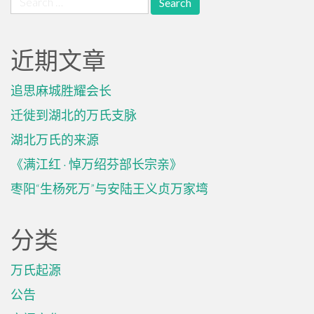
for:
近期文章
追思麻城胜耀会长
迁徙到湖北的万氏支脉
湖北万氏的来源
《满江红 · 悼万绍芬部长宗亲》
枣阳“生杨死万”与安陆王义贞万家塆
分类
万氏起源
公告