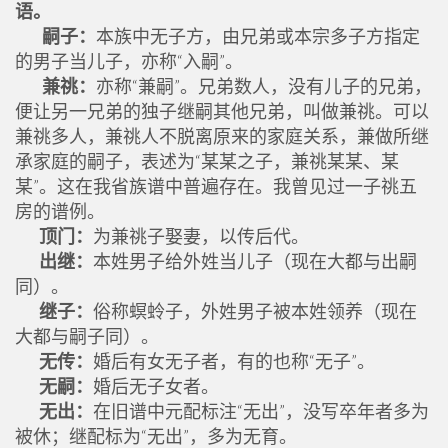
语。
嗣子：
本族中无子方，由兄弟或本宗多子方指定
的男子当儿子，亦称“入嗣”。
兼祧：
亦称“兼嗣”。兄弟数人，没有儿子的兄弟，
便让另一兄弟的独子继嗣其他兄弟，叫做兼祧。可以
兼祧多人，兼祧人不脱离原来的家庭关系，兼做所继
承家庭的嗣子，表述为“某某之子，兼祧某某、某
某”。这在我省族谱中普遍存在。我曾见过一子祧五
房的谱例。
顶门：
为兼祧子娶妻，以传后代。
出继：
本姓男子给外姓当儿子（现在大都与出嗣
同）。
继子：
俗称螟蛉子，外姓男子被本姓领养（现在
大都与嗣子同）。
无传：
婚后有女无子者，有的也称“无子”。
无嗣：
婚后无子女者。
无出：
在旧谱中元配标注“无出”，没写卒年者多为
被休；继配标为“无出”，多为无育。