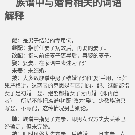
族谱中与婚育相关的词语
解释
配：
是男子结婚的专用词。
继配：
指前任妻子病故后，再娶的妻子。
改配：
指与前任妻子离异后，再娶的妻子。
娶：
娶妻。在家谱中表述为“配”
未娶：
未结婚。
按：
大多数族谱中男子结婚“配”和“娶”并用，但如
果严格讲，这两者的意思是有区别的。配、继配都指
女子是初婚；娶、继娶都指女子为再婚（即再醮
者），所以不能把族谱中“配”改为“娶”。少数族谱只
写娶，不写配，这种情况另当别论。
聘：
族谱中指男子定亲，即男女双方夫妻关系已
经确定，但未完婚。
按：
旧时风俗为先定亲，后结婚，一旦定亲，女