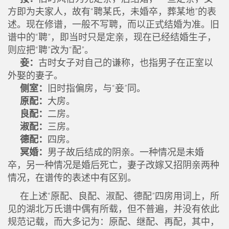
方即为夫家人，故有“聘某氏，未婚卒，葬某地”的表
述。现在修谱，一般不写聘，而以正式结婚为准。旧
谱中的“聘”，即当时只是定亲，现在已经结婚生子，
则应把“聘”改为“配”。
妾：
古时女子对自己的谦称，也指男子在正室以
外娶的妻子。
侧室：
旧时指偏房，与“妾”同。
原配：
大房。
良配：
二房。
淑配：
三房。
德配：
四房。
冥婚：
男子故后结成的阴亲。一种情况是未婚
卒，另一种情况是婚后死亡，妻子改嫁又招阴亲两种
情况，在谱传的表述中有区别。
在上述“原配、良配、淑配、德配”四房用词上，所
见的湖北万氏谱中偶有所载，但不普遍，并没有依此
规范记载，而大多记为：原配、继配、再配，其中，