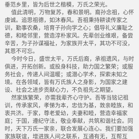
垂范乡里，皆为后世之楷模，万氏之荣光。
值此清明，万物复苏，春和景明。裔孙念祖，心怀
虔诚。追思祖德，如沐春风。吾祖秉持耕读传家之
训，勤事农桑，培育子孙向学之心；倡导礼义廉耻之
德，和睦邻里，营造淳朴家风。先辈创业维艰，备尝
辛苦，为子孙谋福祉，为家族开太平，其功不可没，
其恩不可忘。
今时今日，盛世太平，万氏后裔，承祖遗风，与时
俱进，开拓创新。或投身科技，助力国之繁荣；或服
务社会，传递人间温暖；或潜心学术，探索未知之
境。在各领域，皆有万氏族人之身影，为国家之建
设、社会之进步贡献心力，不负祖先之期望。
然家族繁荣，亦需我辈齐心守护。吾等当铭记祖
训，传承家风，孝悌为本，忠信为基，敦亲睦族，和
衷共济。于家，尊老爱幼，夫妻和睦，营造幸福家
庭；于国，遵纪守法，敬业奉献，共筑和谐社会。同
时，天下万氏一家亲，联合发展心连心。我们要加强
家族联谊，增进族人间之联系，互通有无，互帮互