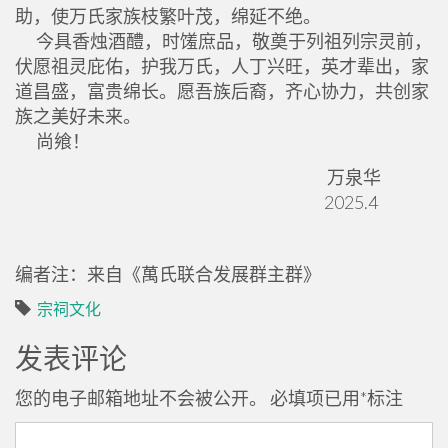
助，使万氏家族枝繁叶茂，绵延不绝。
今具香烛酒醴，时馐庶品，敬奠于列祖列宗灵前，
伏愿祖灵庇佑，护我万氏，人丁兴旺，英才辈出，家
道昌盛，富贵绵长。愿吾族后裔，齐心协力，共创家
族之美好未来。
尚飨！
万泉华
2025.4
编者注：来自《萬氏联合发展群主群》
宗祠文化
发表评论
您的电子邮箱地址不会被公开。
必填项已用
*
标注