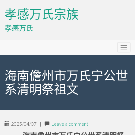
孝感万氏宗族
孝感万氏
Primary
Skip
孝感万氏宗族
to
Menu
content
海南儋州市万氏宁公世
系清明祭祖文
2025/04/07
|
Leave a comment