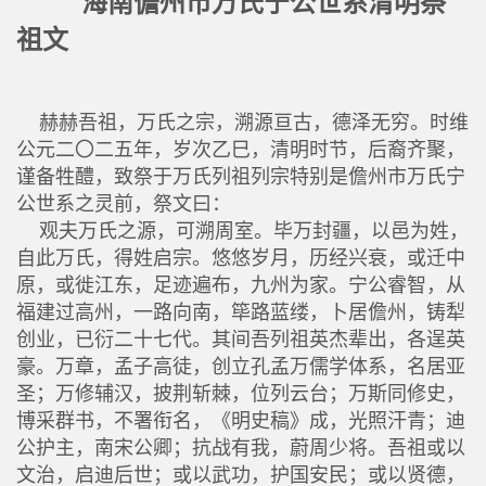
海南儋州市万氏宁公世系清明祭
祖文
赫赫吾祖，万氏之宗，溯源亘古，德泽无穷。时维
公元二〇二五年，岁次乙巳，清明时节，后裔齐聚，
谨备牲醴，致祭于万氏列祖列宗特别是儋州市万氏宁
公世系之灵前，祭文曰：
观夫万氏之源，可溯周室。毕万封疆，以邑为姓，
自此万氏，得姓启宗。悠悠岁月，历经兴衰，或迁中
原，或徙江东，足迹遍布，九州为家。宁公睿智，从
福建过高州，一路向南，筚路蓝缕，卜居儋州，铸犁
创业，已衍二十七代。其间吾列祖英杰辈出，各逞英
豪。万章，孟子高徒，创立孔孟万儒学体系，名居亚
圣；万修辅汉，披荆斩棘，位列云台；万斯同修史，
博采群书，不署衔名，《明史稿》成，光照汗青；迪
公护主，南宋公卿；抗战有我，蔚周少将。吾祖或以
文治，启迪后世；或以武功，护国安民；或以贤德，