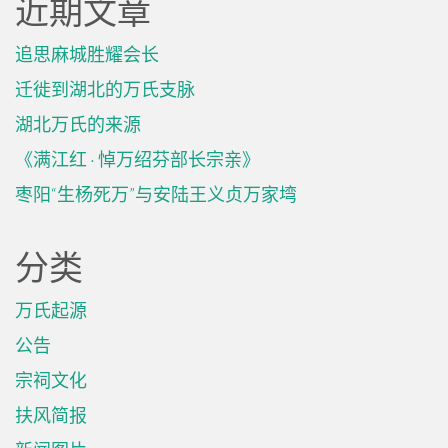
近期文章
追思麻城胜耀会长
迁徙到湖北的万氏支脉
湖北万氏的来源
《满江红 · 悼万绍芬部长宗亲》
枣阳“生杨死万”与安陆王义贞万家塆
分类
万氏起源
公告
宗祠文化
扶风简报