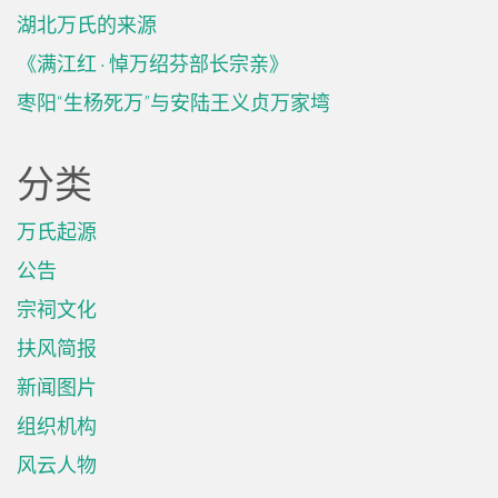
湖北万氏的来源
《满江红 · 悼万绍芬部长宗亲》
枣阳“生杨死万”与安陆王义贞万家塆
分类
万氏起源
公告
宗祠文化
扶风简报
新闻图片
组织机构
风云人物