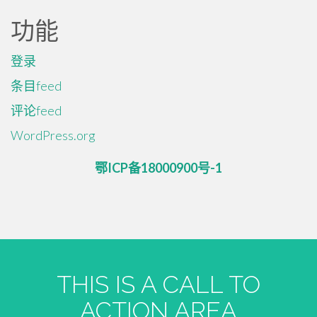
功能
登录
条目feed
评论feed
WordPress.org
鄂ICP备18000900号-1
THIS IS A CALL TO
ACTION AREA