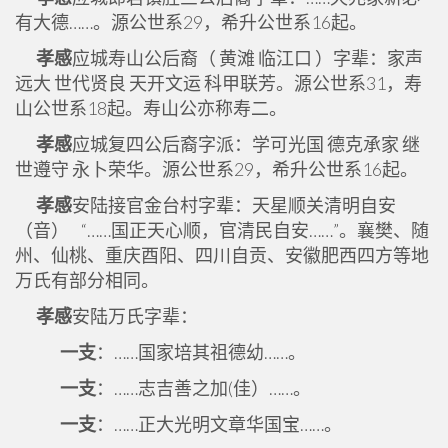
有大德……。源公世系29，希升公世系16起。
孝感
应城寿山公后裔（ 黄滩 临江口 ）字辈：家声
远大 世代贤良 天开文运 科甲联芳。源公世系31，寿
山公世系18起。寿山公亦称寿二。
孝感
应城复四公后裔字派：学可光国 德克承家 继
世遵守 永卜荣华。源公世系29，希升公世系16起。
孝感
安陆接官金台村字辈：天星顺关清明自安
（音） “……国正天心顺，官清民自安……”。襄樊、随
州、仙桃、重庆酉阳、四川自贡、安徽肥西四方等地
万氏有部分相同。
孝感
安陆万氏字辈：
一支
：……国家培其祖德幼……。
一支
：……志吉善之加(佳）……。
一支
：……正大光明文章华国宝……。