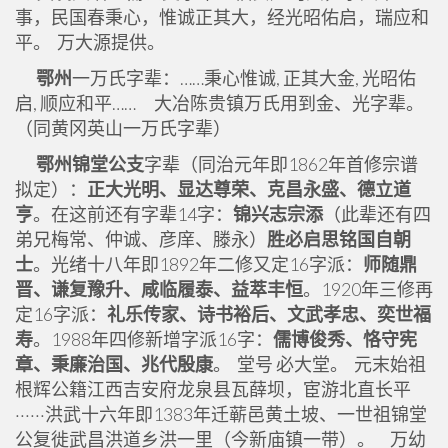
事，民国春秉心，惟诚正其大，经光昭佑启，瑞应和
平。 万大源提供。
鄂州
一万氏字辈：……秉心惟诚, 正其大金, 光昭佑
启, 顺应和平…… 大冶陈贵镇万氏用到金、光字辈。
（同黄冈英山一万氏字辈）
鄂州锦堂公支
字辈（同治元年即1862年首修宗谱
拟定）：
正大光明、显达尊荣、克昌永盛、德立道
亨
。在这前还有字辈14字：
锦兴志宗添
（此辈还有四
弟兄梅常、仲诚、彦庠、滕永）
胜必启思铭国自朝
士
。光绪十八年即1892年二修又定16字派：
师随鼎
晋、谦复豫升、咸临履泰、益萃丰恒
。1920年三修再
定16字派：
礼乐传家、诗书裕后、文武孝忠、奕世福
寿
。1988年四修新增字派16字：
儒博俊秀、恪守宪
章、秉廉治国、兆代殷康
。 堂号 必大堂。 元末始祖
根辉公籍江西吉安府龙泉县瓦薛坝，宦游北直长平
······洪武十六年即1383年迁蕲邑黄土坡、一世祖锦堂
公复徙武昌洪道乡洪一里（今新庙镇一带）。 万幼