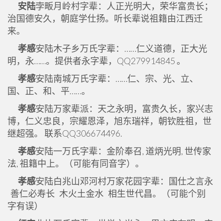
安陆
孛畈月岭村字辈：人正光明大，荣华富贵长；
治国德安久，朝庭学仕扬。听长辈说祖籍由江西迁
来。
孝感
安陆木子乡万氏字辈：……仁义道德，正大光
明，永……。提供者永字辈，QQ279914845 。
孝感
安陆南城万氏字辈：……仁、宗、光、立、
国、正、和、平……。
孝感
安陆万家辈派：天之永明，富贵久长，家兴志
博，仁义忠良，宗耀恩泽，旭东瑞祥，朝钦胜祖，世
继超强。 联系QQ306674496.
孝感
安陆一万氏字辈：金阶奉召, 道炳光明, 世传家
法, 祖籍中上。（可能有同音字）。
孝感
安陆白兆山邓河村万家花园字辈：国仕之言永
善仁必寿长 木火土金水 相生世代昌。（可能个别
字有误）