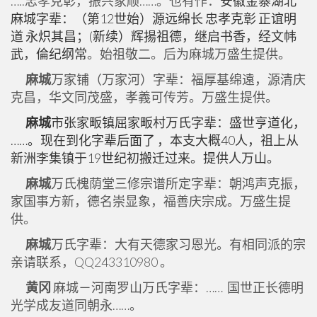
…..忠孝克彰，振兴家顺……。也有作：
安徽金寨湖北
麻城字辈：（第12世始）源远绵长 忠孝克彰 正谊明
道 永炽其昌；(新续）辉揚祖德，继启书香，经文帏
武，倫纪纲常
。始祖敬二。后为麻城万盛生提供。
麻城
万家铺（万家河）字辈：福厚基绵遠，源清庆
克昌，华文同茂盛，孝義可传芳。万盛生提供。
麻城
市张家畈镇屈家畈村万氏字辈：盛世亨道化，
……。现在到化字辈后面了 ，本支大概40人，祖上从
新洲李集镇于19世纪初搬迁过来。提供人万山。
麻城
万氏槐荫堂三修宗谱所定字辈：朝鸿声克振，
家国事方新，德名崇显象，福善庆宗成。万盛生提
供。
麻城
万氏字辈：大有天德家习恩光。有相同派的宗
亲请联系，QQ243310980 。
黄冈
麻城－河南罗山万氏字辈：…… 国世正长德明
光学成友道同朝永……。