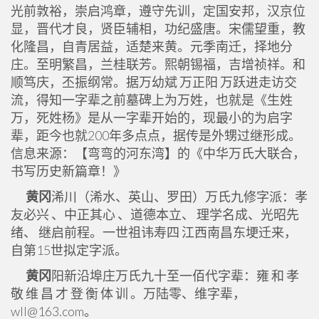
光前敦裕，崇启鸿章，遵守先训，定国安邦，汉京位
显，晋代才良，贤臣辅相，功纪盛唐。宋儒望重，教
化隆昌，自青居益，适楚来黄。元季南迁，择地分
庄。至明繁昌，兰桂联芳。熙朝锡福，吉增祯祥。和
顺笃庆，丕振纲常。据万幼斌 万正阳 万跃进走访交
流，得知一字辈之前墓碑上为万姓，也就是《生姓
万，死姓杨》是从一字辈开始的，现最小的为启字
辈，距今也就200年多点点，据传是外甥过继形成。
信息来源：【弯弯的河东湾】的《中华万氏大联合，
书写历史新篇章！》
黄冈
浠川（浠水、英山、罗田）万氏九修字派：孝
友必兴 、中正其心 、道德本立、 理学名成、光昭先
绪、 继启前程。一世祖讳寿四 江西南昌东埂迁来，
自第15世拟定字派。
黄冈
阳新沿埠庄万氏九十至一佰代字辈：雍 和 孝
敬 维 昌 才 登 衡 体 训 。万陆零、维字辈，
wll@163.com。