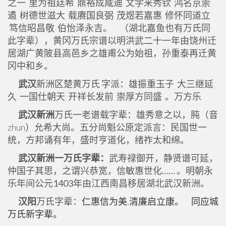
之一 里为祖廷希 鼎裕成咸迪 文学来秀钦 鸿名京崇
遹 树德世滋大 载赓国良弼 茂煜若嘉惠 修怀同道立
笃信昭昌敬 伯怡泽永吉。 （湖北嘉鱼也有万氏同
此字辈），黄冈万氏宗谱以明洪武二十一年由饶州迁
居湖广黄陂县高邑乡之雄甫公为始祖，孙重泰再迁黄
冈中和乡。
武汉
新洲区楚黄万氏 字派：雄振重玉子 大三继延
久 一国仕朝天 开祥长发前 崇厚方同盛 。万方乐
武汉新洲
万氏一老谱载字辈：雄秀意之以，肫（音
zhun）允希大尚。五分尚魁公原定派言：民国世一
统，方邦诵有年，盛时亨道化，绪祚太和绵。
武汉新洲一万氏字辈：
武寿禄御开，静贤谱可延，
仲国子其思，之谓兴恭宽，信敏惠世化…… 。明朝永
乐年间公元1403年由江西南昌移居湖北武汉新洲。
汉阳
万氏字辈：
仁惠信为美.清廉启立康。 同应城
万氏新字辈。