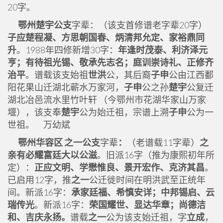
20字。
鄂州楚宇公支
字辈：（该支首修谱老字辈20字）
子应楚程凝、方思朝国春、炳清邦允定、家裕鼎同
升
。1988年四修新增30字：
年逢时茂泰、利济泽元
亨；有待祖光锡、敬承先志名；庭训崇诗礼、正修齐
治平
。谱载该支始祖
世洪
公，其后裔
子申
公由江西鄱
阳花果山迁湖北蕲水万家河，
子申
公之孙
楚宇
公复迁
湖北冶邑流水里竹叶轩 （今鄂州市花湖华家山万家
堰），该支奉
楚宇
公为始迁祖，宗谱上溯
子申
公为一
世祖。 万幼斌
鄂州华容区 之一公支
字辈
：
（老谱载11字辈）
之
亲有必耀富廷大以公滋
。旧派16字（推为康熙初年所
定）：
正应文明、学懋惟良、景开宏作、克济其昌
。
已启用12字，推
之一
公迁徙时间在明洪武至正统年
间。新派16字：
承家廷福、希慎安详；中邦锡启、云
瑞传光
。新派16字：
荣国耀世、显达华章；尚德洁
和、吉庆永扬。
谱载
之一
公为该支始迁祖，字
立成
，