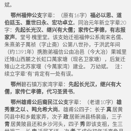
斌。
鄂州福伸公支
字辈：（原有16字）
福必以思、道
伯廷玉、重世曰永、宏功卓立
。同治元年新立字辈20
字：
先起长光汉、继兴有大儒；家传仁孝德，有志报
家声
。堂号 槐里堂。该支始迁祖福伸公系南宋名儒、
朱熹弟子萬祯（字止斋）公第八世孙，于洪武年间
（约1391年）携胞弟福信公由冶邑（今大冶）果城里
迁雉山西麓之长虹口萬家塘（现名卫家塘），后复迁
雉山之北苏家堰（今萬家湾）建业。 万幼斌。 注：
续立字辈“有”肯定有一处有误。
鄂州
碧石镇万家湾字辈：
先起长光汉，继兴有大
儒，家传仁孝德，代习圣贤书
。
鄂州雄甫公后裔民江公支
字辈：（老谱10字）
雄
秀意之以 、盹允希大尚
。雄甫公四子：长子
真
居黄
冈县中和乡戴家弄，次子
政
居新洲县杨裴庙，三子
青
居黄陂县还和乡沙河头，四子
秀
即该支祖，生三