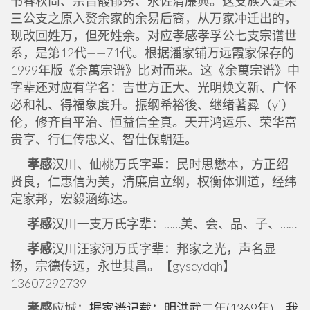
书春秋简、宗旨馥郁秀、永佐清廉典。这支族人是荣
三公支之原入赘余家的余易后裔，从万家冲迁出的，
现改回姓万，但死姓余。对应孝感孝孚公七支宗谱世
系，是第12代——71代。根据潘家铺万远霞家保存的
1999年版《余萬宗谱》比对而来。这《余萬宗谱》中
字辈还对应有学名：吉世方正大、光明焕文新、广怀
必和礼、得福象度升。振纲希裕後、继绪著彛（yi）
伦，修齐自平治、恒益信全真。天开鸿运乐、荣华富
贵亨、行仁传忠义、智仕保朝廷。
孝感
汉川、仙桃万氏字辈：民时思懋本，方正绍
贤良，仁惠信为美，清廉启立纲，权衡体训道，经纬
定家邦，宏毅涵练达。
孝感
汉川一支万氏字辈：……美、会、品、子、……
孝感
汉川汪家河万氏字辈：邦家之光，声名显
扬，宗德传远，永世其昌。【gyscydqh】
13607292739
孝感
应城：
据家谱记载：明洪武二年(1369年)，我