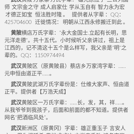
师 文宗金之守 成人启家仕 学从玉自有 智力永为宏
才德正如宝 恒法胜时隆 。 提供者从字辈 ：QQ：
425704600 迁徙情况： 明朝从江西永修搬迁到此 。
黄陂
横店万氏字辈：”永大金国士.立起有长明，思
元洋走德“。共十五代。小时候听父亲讲过，祖上是
江西的，记不清这十五个是么样写，我父亲是”明“之
辈的。QQ：1150974494
武汉
黄陂区（原黄陂县）蔡店乡万家湾字辈：……
元申恒由道正平……。
武汉
黄陂武湖万氏字辈份是：仕维大家声、恒由道
正平。提供者【万浩天成】
武汉
黄陂区一万氏字辈：……长，发，其，祥……。
从我爷爷到我孩子，后面和前面的都不知道。提供者
网名“把酒临风处”。
武汉
新洲区（原黄冈）字辈：雄正重玉子 言安人