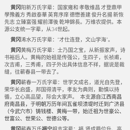
黄冈
阳新万氏字辈：国家雍和 孝敬维昌 才登鼎甲
學豫義方 秀啟泰華 英育序庠 德懋善建 俊升名揚 新恢
先志 立臻富强 耀前澤後 乾坤錦長。万维农提供。本
源公支统一字辈，从34世起。
黄冈
浠水万氏字辈：“才仕连登，文山学海”。
黄冈
黄梅万氏字辈：士乃国之宝，从新振家声，诗
书裕后人。黄梅的始祖是传强公，生四子，长祯甫，
次吉甫，三秀甫，四子外出具体信息不祥，据说是裁
缝，往蕲春县一带去了。
黄冈
蕲春一万氏字辈：世学文成名，道光自先登，
荣华长启盛，邦国得清平，孝友为典则，勤慎以持
循，立心高品望，际会大家声。 本支
源自江西南昌
府南昌县，于明朝万历年间瓦雀坝溃堤时迁到广济县
（今武穴市）铸钱楼、黄梅一带，始迁祖为世豪公、
世富公、世荣公、世德公等。
黄冈
蕲春万氏
福宁
祖支字辈：福 贤成爵位升、高