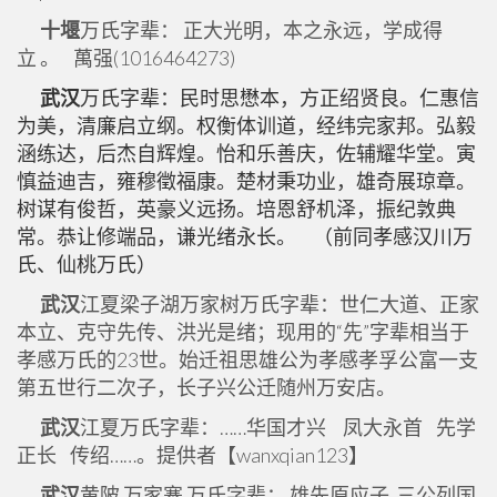
十堰
万氏字辈： 正大光明，本之永远，学成得
立 。 萬强(1016464273)
武汉
万氏字辈：民时思懋本，方正绍贤良。仁惠信
为美，清廉启立纲。权衡体训道，经纬完家邦。弘毅
涵练达，后杰自辉煌。怡和乐善庆，佐辅耀华堂。寅
慎益迪吉，雍穆徵福康。楚材秉功业，雄奇展琼章。
树谋有俊哲，英豪义远扬。培恩舒机泽，振纪敦典
常。恭让修端品，谦光绪永长。 （前同孝感汉川万
氏、仙桃万氏）
武汉
江夏梁子湖万家树万氏字辈：世仁大道、正家
本立、克守先传、洪光是绪；现用的“先”字辈相当于
孝感万氏的23世。始迁祖思雄公为孝感孝孚公富一支
第五世行二次子，长子兴公迁随州万安店。
武汉
江夏万氏字辈：……华国才兴 凤大永首 先学
正长 传绍……。提供者【wanxqian123】
武汉
黄陂 万家寨 万氏字辈： 雄先原应子 三公列国