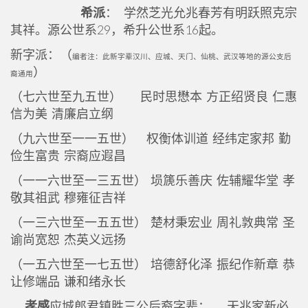
希派
： 学然芝光允兆春芳有明跃照克宗
其祥。源公世系29，希升公世系16起。
新字派：（
编者注：此新字辈汉川、应城、天门、仙桃、武汉等地的源公支后
）
裔通用
（七六世至九五世） 民时思懋本 方正绍贤良 仁惠
信为美 清廉启立纲
（九六世至一一五世） 权衡体训道 经纬定家邦 勤
俭生富贵 宗裔应遐昌
（一一六世至一三五世） 埙篪乐善庆 佐辅耀华堂 孝
敬其祖武 穆雍征吉祥
（一三六世至一五五世） 楚材秉宏业 周礼敦典常 圣
谕尚宽恕 杰英义远扬
（一五六世至一七五世） 培德舒化泽 振纪作新章 恭
让修端品 谦和绪永长
孝感
应城郎君镇胜三公后裔字辈：……天兆家新必