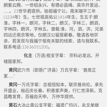
朗紫云腾、一世绍永兴、有德必昌绳、英华开景运、
……。23世华君提供。始祖福宁公，南宋端平三年
(1234年）生。七世祖高佑公1414年生，生五子:朗
淮，字林一，朗河，字林二，朗汉，字林三，朗泗，
字林四，朗洪，字林五。谱载:淮，河，泗，洪，兄弟
四远迁南京等地，仅朗汉公留居蕲春。敬请各地宗
亲、若发现与我福宁祖有关联的线索、请与我联系。
联系电话:13636031200。
化主
（万选)祖支字辈： 宗科必发远、开
绪振家邦。
黄冈
武穴市（即原广济县）万氏字辈：“普席正
家……”
黄冈
一万氏字辈：念祖恒知本，联宗普尚伦。承先
开盛业，裕后庆长春。积善家声美，行仁世泽新。克
昌瞻发育，百福自天申。 万仲华提供。
黄石
大冶止斋公支字辈：福贤广均兴，永文单继