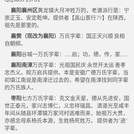
襄阳襄州区
黄龙镇大月冲姓万的，老谱派行是：宁
崇正玉、安定乾坤。提供者【高山景行79】在陕西，
祖先是那里的。
襄樊（现改为襄阳）
万氏字辈：国正天兴顺 良相
自朝纲。
襄阳
谷城一万氏字辈：……启；功，德，传，家……
襄阳南漳
万氏字辈：光祖国民庆 永世开太运 善孝
忠杰义。皖万启兵提供。本是安徽广德万氏字辈，当
初填江南说是南漳迁过去的，希望在南漳找到同字辈
的万氏族人。
枣阳
七方万氏字辈：克文金天星，德从先进安，国
世正泰元，家兴志博仁，义忠祥瑞昌。 清道光至咸丰
年间从随县环潭镇万家河村逃难而来，始祖万大贯，
亦感念母系杨氏本源，生姓杨死姓万。 提供者为“进”
字辈。