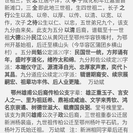
世祖三，长
忠
迁居不详，次
孝
于成化初年迁嘉鱼县
新滩口，三
全
即此地三世祖，生四世祖二，长子
之
行
公生以高、以帝、以厚、以传、以清、以宽、以
作，次子
之待
公生以仁、以忠，五世弟兄九个，该支
九分由来矣。此支为五分
以清
后裔，谱载至十一世
祖
大德
公孙
民江
公从黄冈迁至鄂州华容铁嘴村，为鄂
州开基始祖，后迁至横山头（今华容区蒲团乡横山
村）。五分
尚魁
公定派20字：
民国世一统，方邦诵有
年，盛时亨道化，绪祚太和绵
。九分邦佐公续定20字
派：
本端仪守正、源清泽自光、忠厚家声素，奕代卜
其昌
。九分道应公续定20字派：
辑谱期裔安、续宗展
嗣宏、祖辈功丰伟、后人业更隆
。 万幼斌
鄂州雄甫公后裔传柏公支
字辈：
雄正重玉子、言安
人之一、里为祖廷希、鼎裕成咸迪、文学来秀钦、鸿
名京崇遹、树德世滋大、载赓国良弼
。堂号槐里堂。
该支为黄冈
雄甫
公次子
政
公后裔，三世祖重泰公迁居
新洲杨裴庙，九世祖传柏公迁至鄂州杨叶平石矶，为
杨叶万氏始迁祖。 万幼斌 注：新洲相同字辈后还有