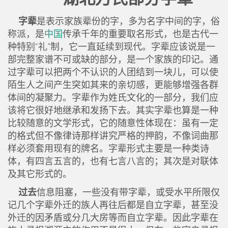
字辈
是表示家族辈份的字，多为名字中间的字，俗
称派，是
中国
传承千年的重要取名形式，也是古代一
种特别“礼”制，它一直延续到现代。字辈应该说是一
部完整家谱不可或缺的部分，是一个家族的印记。通
过字辈可以把两个不认识的人团结到一块儿，可以使
陌生人之间产生突如其来的亲切感，更能够增强各群
体间的凝聚力。字辈作为姓氏文化的一部分，我们应
该将它很好地继承和发扬下去。其实字辈也算是一种
比较随意的文学形式，它的随意性体现在：虽有一定
的格式但不像律诗那样讲究严格的押韵，不像词曲那
样必须套用现有的牌名。字辈形式主要是一种类诗
体，有四言五言的，也有七言八言的；其次是对联体
及其它形式的。
过去
信息阻塞，一些没有带字辈，或受水平所限仅
记几个字辈外迁的族人再往后都是自立字辈，甚至没
外迁的因矛盾或分几大房等而自立字辈。因此字辈在