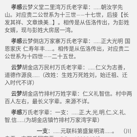
孝感
云梦义堂二里湾万氏老字辈：……朝汝学先
山。对应贵二公世系为十三世——十七世，后接【长
发其祥、文章焕美…】。相传是从伍洛传出，为彭姓
女婿，现与彭姓大房居一湾。
孝感
云梦倒店万家寨万氏老字辈：……正大光明 国
恩家庆 仁寿年丰……。相传是从伍洛传出，对应贵二
公世系为十四世——二十五世。
云梦
胡金店万民村万氏老字辈：……仁义为志善，
道德作源良……（改姓：生姓万死姓刘，始迁祖、迁
入时代不详）
云梦
胡金店竹排村万姓字辈：仁义礼智信。村中两
百人左右，最长义字辈。来源不详。
孝感
万氏老字辈：一支：……正,大,光,明,仁,义,礼,
智,信……(为胡金店镇竹排村万家湾字辈）
一支
：……元联科第盛复明清……。 （川