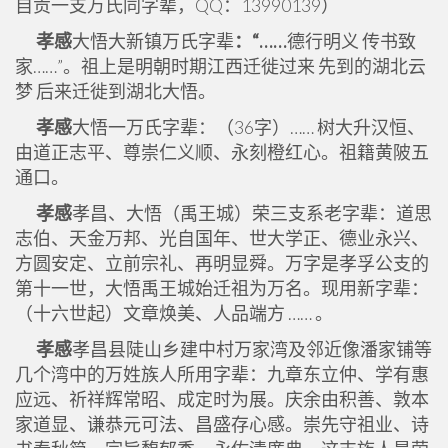
自贡一支万氏同字辈，QQ：13990139）
孝感
大悟大新镇万氏字辈
：“……
德行明义 传书致
家……”。祖上是明朝时期江西迁徙过来 先到的湖北云
梦 后来迁徙到湖北大悟。
孝感
大悟一万氏字辈：（36字）…… 树大升汉恒、
由道正志平、尊崇仁义顺、永刻橙红心。祖籍黄陂五
通口。
孝感
孝昌、大悟（禹王城）荣三支系老字辈：道思
志伯、天金万邦、光自国年、世大学正、德业永兴、
方圆安定、立前宗礼、再明显舜。万字是孝孚公支的
第十一世，大悟禹王城始迁祖为万名。现用新字辈：
（十六世起）文章焕美、人品端方 …… 。
孝感
孝昌县陡山乡建中村万家湾及邻近像潘家铺等
几个湾中的万姓族人所用字辈：九章东立仲、学有惠
应远、祈祥辉常昭、成定时为展。庆余由积善、敦本
家道显、谦恭元可法、昌盛存心感。崇先守祖业、诗