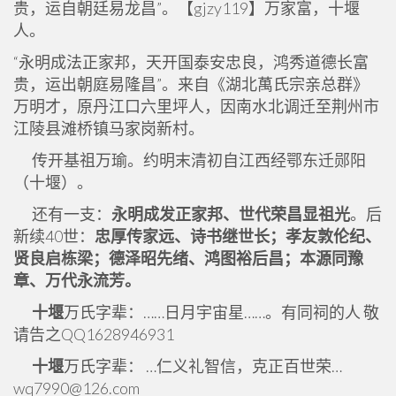
贵，运自朝廷易龙昌”。【gjzy119】万家富，十堰
人。
“永明成法正家邦，天开国泰安忠良，鸿秀道德长富
贵，运出朝庭易隆昌”。来自《湖北萬氏宗亲总群》
万明才，原丹江口六里坪人，因南水北调迁至荆州市
江陵县滩桥镇马家岗新村。
传开基祖万瑜。约明末清初自江西经鄂东迁郧阳
（十堰）。
还有一支：
永明成发正家邦、世代荣昌显祖光
。后
新续40世：
忠厚传家远、诗书继世长；孝友敦伦纪、
贤良启栋梁；德泽昭先绪、鸿图裕后昌；本源同豫
章、万代永流芳。
十堰
万氏字辈：……日月宇宙星……。有同祠的人 敬
请告之QQ1628946931
十堰
万氏字辈： …仁义礼智信，克正百世荣…
wq7990@126.com