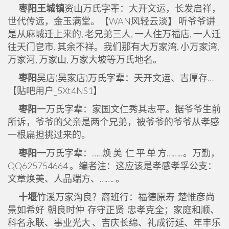
枣阳王城镇
资山万氏字辈：大开文运，长发启祥，
世代传远，金玉满堂。【WAN风轻云淡】 听爷爷讲
是从麻城迁上来的, 老兄弟三人, 一人住万福店, 一人迁
往天门皀市, 其余不祥。我们那有大万家湾, 小万家湾,
万家河, 万家山, 万家大坡等万氏地名。
枣阳
吴店(吴家店)万氏字辈：天开文运、吉厚存…
【贴吧用户_5Xt4NS1】
枣阳
一万氏字辈：家国文仁秀其志平。据爷爷生前
所诉，爷爷的父亲是两个兄弟，被爷爷的爷爷从孝感
一根扁担挑过来的。
枣阳一
万氏字辈：…..焕 美 仁 平 单 方……..。万勤，
QQ625754664 。编者注：这应该是孝感孝孚公支：
文章焕美、人品端方、……. 。
十堰
竹溪万家沟良？裔班行：福德原寿 楚惟彦尚
景如希好 朝良时仲 存守正贤 忠孝克全；家庭和顺、
科名永联、事业光大 、吉庆长绵、礼成衍延、年丰乐