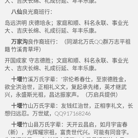
大 、吉庆长绵、礼成衍延、年丰乐康。
八仙
良光裔班行：
岛远洪明 庆德培永；家庭和顺、科名永联、事业光
大 、吉庆长绵、礼成衍延、年丰乐康。
万家沟
良作裔班行：（同湖北万氏QQ群万志平祖
籍 竹溪青草坪）
开国成家 守志德胜；文庭和顺、科名永联、事业光
大 、吉庆长绵、礼成衍延、年丰乐康。
十堰
竹溪万氏字辈：“宗伦希春仕，至崇德胜金，
欲全洪治世，正相礼义文，复起承先绪，英才继武
兴，永盛斯光祖，昌达振家声。（万启兵提供）
十堰
竹山万氏字辈：友钱红治世，正相李礼文，长
想归远忍。万世斌，QQ917168246
十堰
竹山县万氏字辈：天开云昌启，如月宇宙春
（新），光辉耀宗祖，富贵世代兴。可能有同音字。