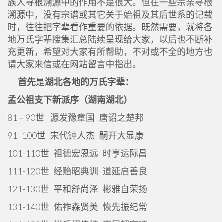
族人寻根溯源中的作用不是很大。但在一些宗亲寻根
溯源中，没有宗谱或其它关于始祖及其后世系的记载
时，往往把字辈看作重要的依据。既然需要，就将各
地万氏字辈搜集汇总陆续呈现给大家，以后也不断补
充更新，希望对大家有所帮助，不对或不全的地方也
请大家来信或在网站留言中指出。
首先
是
湖北各地的万氏字辈：
孟公祖支下新派序（湖南湖北）
81 – 90世 源发豫章国 唐诏之楚邦
91- 100世 宋代钟人杰 嗣开大显康
101-110世 祖德宏恩远 时亨运际昌
111-120世 经贻昭典训 道延启善良
121-130世 平和舒尚泽 彬雅自荣扬
131-140世 佑祚森贤美 恢先振纪常