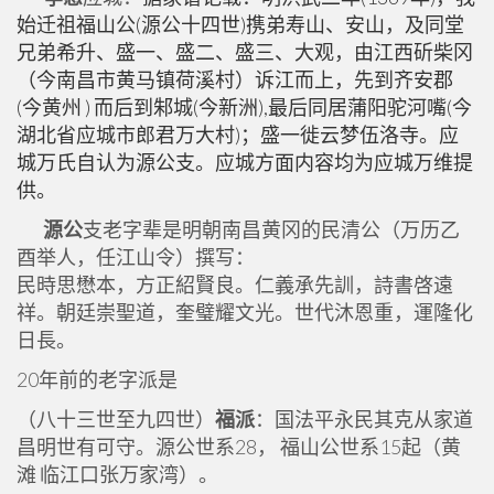
始迁祖福山公(源公十四世)携弟寿山、安山，及同堂
兄弟希升、盛一、盛二、盛三、大观，由江西斫柴冈
（今南昌市黄马镇荷溪村）诉江而上，先到齐安郡
(今黄州 ) 而后到邾城(今新洲),最后同居蒲阳驼河嘴(今
湖北省应城市郎君万大村)；盛一徙云梦伍洛寺。应
城万氏自认为源公支。应城方面内容均为应城万维提
供。
源公
支老字辈是明朝南昌黄冈的民清公（万历乙
酉举人，任江山令）撰写：
民時思懋本，方正紹賢良。仁義承先訓，詩書啓遠
祥。朝廷崇聖道，奎璧耀文光。世代沐恩重，運隆化
日長。
20年前的老字派是
（八十三世至九四世）
福派
：国法平永民其克从家道
昌明世有可守。源公世系28， 福山公世系15起（黄
滩 临江口张万家湾）。