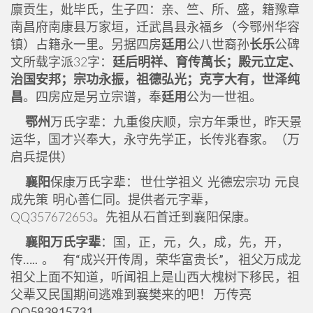
廪贡生，妣毕氏，生子四：亲、竺、所、盛，籍豫章
南昌府南康县万家垣，迁武昌县永福乡（今鄂州华容
镇）占籍永一里。另据四房
廷用
公八世裔孙
长乐
公碑
文所载字派32字：
廷后明祥、育传萬长；殿元立定、
治国安邦；宗功永振，祖德弘光；克亨大有，世泽纯
昌
。四房应是另立宗谱，奉
廷用
公为一世祖。
鄂州
万氏字辈：九重俊庆顺，宗方年秉世，昨天景
运华，国才兴奉大，永守先学正，长传兆春家。（万
启兵提供）
襄阳
保康万氏字辈： 世仕学祖义 光德宏宗功 元良
成先策 明心善仁同。提供者元字辈，
QQ357672653。先祖从石首迁到襄阳保康。
襄阳万氏字辈
：国，正，元，久，成，先，开，
传….. 。 有“成兴开传周，荣华富贵长”， 祖父万成龙
祖父上面不知道，听闻祖上是山西大槐树下移民，祖
父辈又民国期间逃难到襄樊来的吧！ 万传亮
QQ583915731