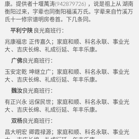
康。提供者十堰萬涛(942879726) ，说是祖上从 湖南
衡阳过来，字辈也同衡阳福溪万氏。字辈来自竹溪万
氏十一修宗谱明房卷首。下几条同。
平利宁陕
良光裔班行：
兆康福忠 正传嘉久；家庭和顺、科名永联、事业光
大 、吉庆长绵、礼成衍延、年丰乐康。
广佛
良光裔班行：
玉安定乾 坤继立广；家庭和顺、科名永联、事业光
大 、吉庆长绵、礼成衍延、年丰乐康。
魏汝
良光裔班行：
有正兴永 远保民世；家庭和顺、科名永联、事业光
大 、吉庆长绵、礼成衍延、年丰乐康。
双杨
良光裔班行：
昌大明宏 卿霞禄源；家庭和顺、科名永联、事业光