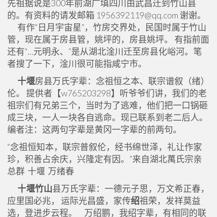
先祖据说是300年前湖广填四川由武昌迁到竹山县
的。有资料的请发邮箱 1956392119@qq.com 谢谢。
有作“日月宇宙星”，竹房交界处，民国时属于竹山
管，现在属于房县管，姚坪的，房县姚坪。 有指前面
还有“…元明永、”是从湖北淦川迁至房县化峪河。笔
者搜了一下，淦川很可能指咸宁市。
十堰
房县万氏字辈：念祖恒之本、联宗谱叙（绪）
伦。 提供者【w765203298】听爷爷们讲，我们的老
祖宗们有兄弟三个，当时为了逃难，他们把一口锅砸
成三块，一人一块各自逃命。现已联系到老二后人。
编者注：这两句字辈是黄冈一字辈的前两句。
“念祖恒知本，联宗普叙伦，经书绵世泽，礼让作家
珍，积善占余庆，兴隆定有因。”来自湖北萬氏宗亲
总群 十堰 万绪春
十堰竹山
县万氏字辈：一德元子思，万文希正春，
应里国必兆， 运际光昌盛，家传
绍
祖荣，发祥莫益
选，登进步云程。 万绍鹏，我绍字辈，有相同的联