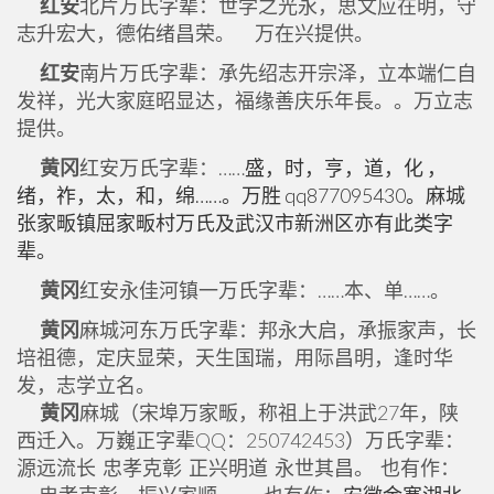
红安
北片万氏字辈：世学之光永，思文应在明，守
志升宏大，德佑绪昌荣。 万在兴提供。
红安
南片万氏字辈：承先绍志开宗泽，立本端仁自
发祥，光大家庭昭显达，福缘善庆乐年長。。万立志
提供。
黄冈
红安万氏字辈：……
盛，时，亨，道，化 ，
绪，祚，太，和，绵……。万胜 qq877095430。麻城
张家畈镇屈家畈村万氏及武汉市新洲区亦有此类字
辈。
黄冈
红安永佳河镇一万氏字辈：……本、单……。
黄冈
麻城河东万氏字辈：邦永大启，承振家声，长
培祖德，定庆显荣，天生国瑞，用际昌明，逢时华
发，志学立名。
黄冈
麻城（宋埠万家畈，称祖上于洪武27年，陕
西迁入。万巍正字辈QQ：250742453）万氏字辈：
源远流长 忠孝克彰 正兴明道 永世其昌。 也有作：