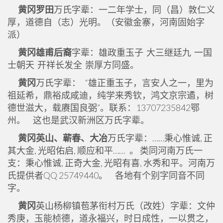
黄冈罗田
万氏字辈：一二年学士，同（昌）敦仁义
厚，道德自（志）光明。（安徽金寨，河南固始字
派）
黄冈
雄甫后裔
字辈：雄政重玉子 大三继廷九 一国
士朝天 开祥长发全 崇厚方同盛。
黄冈
万氏字辈： “雄正重玉子，言安人之一，里为
祖延希，鼎裕成咸迪，纯学来秀钦，鸿文京宗遹，树
德世滋大，载赓国良弼”。联系：13707235842鄂
州。 这也是武汉新洲区万氏字辈。
黄冈英山、蕲春、大冶
万氏字辈：……秉心惟诚, 正
其大金, 光昭佑启, 顺应和平…… 。 类同河南万氏一
支：秉心惟诚, 正奇大金, 光昭有喜, 水秀和平。河南万
氏提供者QQ 25749440。 各地有个别字同音不同
字。
黄冈
英山杨柳镇苞茅衔村万氏（改姓）字辈：文仲
秀庚，玉能桢德，道永福兴，时日成性，一以贯之，