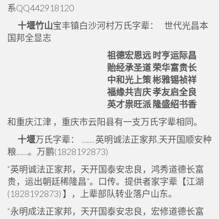
系QQ442918120
十堰竹山
宝丰镇白沙河村万氏字辈： 世代光昌本
国邦全显志
祖德宏恩远 时亨运际昌
贻经承圣道 荣华富贵长
中和光上策 彬雅锡祯祥
福缘共吉庆 孝友启全良
英才祟旺派 隆盛绍书香
和重庆江津 ，重庆市云阳县有一支万氏字辈相同。
十堰
万氏字辈： …… 英明诚法正家邦,天开国顺安种
粮……。万鹏(1828192873)
“英明诚法正家邦，天开国泰安忠良，鸿秀道德长富
贵，运出朝廷稀隆昌”。口传。提供者家字辈【江湖
(1828192873) 】，上辈部队转业落户山东。
“永明成法正家邦，天开国泰安忠良，宏修道德长富