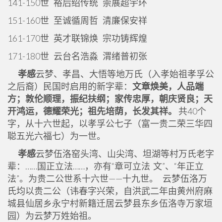
141-150世 裕后绍传统 崇展超宇环
151-160世 至诚循周哲 清廉保安祥
161-170世 英才联锦焕 宗功铸辉煌
171-180世 云台名浩淼 渭绪普初张
孝感
云梦、孝昌、大悟等地万氏（入孝始祖孝孚公
之后裔）民国时启用的新字辈：
文章焕美，人品端
方；敦伦顺理，振纪扶纲；家传忠厚，朝庆贤良；天
开鸿运，德耀荣光；祖先培荫，长发其祥。
共40个
字，从十六世起，以孝孚公七子（富一贵二荣三华四
聪五光六福七）为一世。
孝感
云梦伍洛窑头湾、山尖湾、坦湖等村万氏老字
辈：……国正立法……，亦有“章可立法 文”、“年正立
法”。为贵二公世系十六世——十九世。 云梦伍洛万
氏均以贵二公（讳春字兴荣，自洪武二年由黄州府麻
城县仙居乡永宁村新籍迁居云梦县东乡伍洛寺万家垣
园）为云梦万姓始祖。