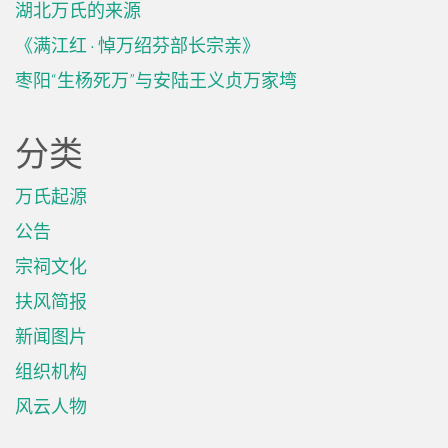
湖北万氏的来源
《满江红 · 悼万绍芬部长宗亲》
枣阳“生杨死万”与安陆王义贞万家塆
分类
万氏起源
公告
宗祠文化
扶风简报
新闻图片
组织机构
风云人物