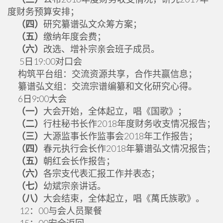
度财务预算安排；
（四）
研究纂谱弘文众筹方案；
（五）
缴纳年度会费；
（六）
改选、增补宗亲会班子成员。
5日19:00对口会
构筑平台组：交流资源共享，合作共赢信息；
纂谱弘文组：交流宗谱编纂和文化研究心得。
6日9
:
00大会
（一）
大会开始，全体起立，唱《国歌》；
（二）
行柱秘书长作2018年度财务收支情况报告；
（三）
大源监事长作监事会2018年工作报告；
（四）
春元执行会长作2018年纂谱弘文情况报告；
（五）
朝红会长作报告；
（六）
各宗支代表汇报工作并表态；
（七）
幼斌宗亲讲话。
（八）
大会结束，全体起立，唱《萬氏族歌》。
12：00与会人员聚餐