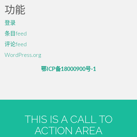
功能
登录
条目feed
评论feed
WordPress.org
鄂ICP备18000900号-1
THIS IS A CALL TO
ACTION AREA