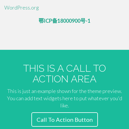
WordPress.org
鄂ICP备18000900号-1
THIS IS A CALL TO
ACTION AREA
This is just an example shown for the theme preview.
You can add text widgets here to put whatever you'd
like.
Call To Action Button