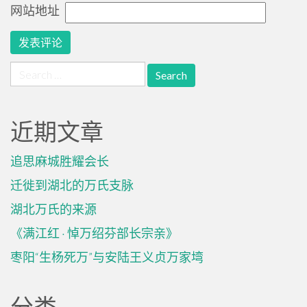
网站地址
Search
for:
近期文章
追思麻城胜耀会长
迁徙到湖北的万氏支脉
湖北万氏的来源
《满江红 · 悼万绍芬部长宗亲》
枣阳“生杨死万”与安陆王义贞万家塆