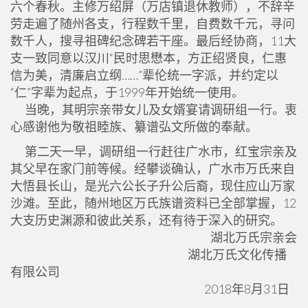
六个春秋。主修万绍屏（万店镇退休教师），不辞辛
劳走遍了随州各支，行程数千里，自费数千元，寻问
数千人，搜寻祖碑纪念碑若干座。最后经协商，11大
支一致同意以汉川“民时思懋本，方正绍贤良，仁惠
信为美，清廉启立纲……”辈伦统一字派，并约定以
“仁”字辈为起点，于1999年开始统一使用。
当晚，其明宗亲带女儿及女婿宴请调研组一行。衷
心感谢他为敬祖睦族、纂谱弘文所做的奉献。
第二天一早，调研组一行赶往广水市，红宝宗亲及
其父早在家门前等候。经攀谈确认，广水市万氏来自
大悟县长山，是光六公长子升公后裔，现住应山万家
沙滩。至此，随州地区万氏族谱资料已全部掌握，12
大支历史渊源和彼此关系，还有待于深入的研究。
湖北万氏宗亲会
湖北万氏文化传播
有限公司
2018年8月31日