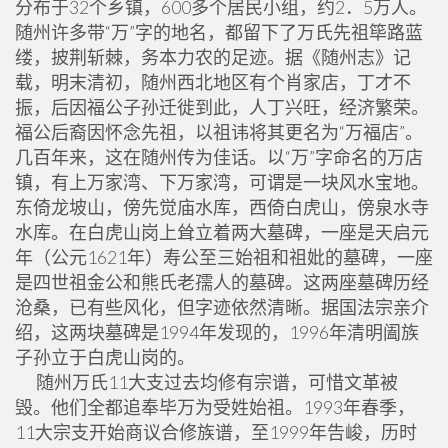
分布于32个乡镇，600多个居民小组，约2．5万人。
随州许多带“万”字的地名，都留下了万氏先祖筚路蓝
缕，披荆斩棘，务本力农的足迹。据《随州志》记
载，明末清初，随州西北地区有个肖家店，丁才不
振，后因福公子孙迁徙到此，人丁兴旺，经济繁荣。
福公后裔因怀念先祖，以祖讳将其更名为“万福店”。
几百年来，这在随州传为佳话。以“万”字命名的万店
镇，有上万家湾、下万家湾，可谓是一块风水宝地。
东倚龙坡山，傍先觉庙水库，西倚白虎山，傍泉水寺
水库。在白虎山岗上耸立着两大墓碑，一座是天启元
年（公元1621年）寿公至三始祖和祖妣的墓碑，一座
是四世祖金公和熊氏老孺人的墓碑。这两座墓碑历经
沧桑，已有些风化，但字迹依然清晰。据国法宗亲介
绍，这两块墓碑是1994年发现的，1996年清明阖族
子孙立于白虎山岗的。
随州万氏11大支过去均修有宗谱，可惜文革被
毁。他们全都追奉毕万为受姓始祖。1993年春季，
11大宗支开始商议合修族谱，至1999年告峻，历时