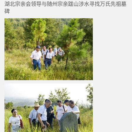
湖北宗亲会领导与随州宗亲跋山涉水寻找万氏先祖墓
碑