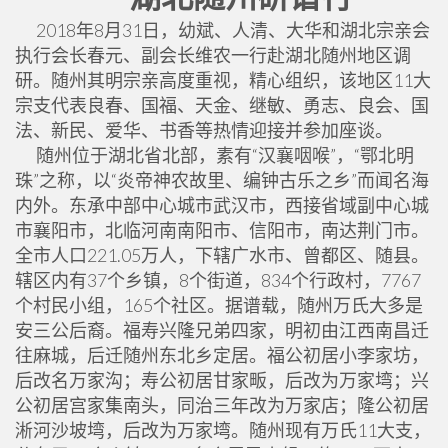
2018年8月31日，幼斌、人清、大华和湖北宗亲会
执行会长春元、副会长维农一行赴湖北随州地区调
研。随州其明宗亲高度重视，精心组织，该地区11大
宗支代表良春、国福、天金、继敏、勇志、良会、国
法、新民、爱华、书香等热情迎接并参加座谈。
随州位于湖北省北部，素有“汉襄咽喉”，“鄂北明
珠”之称，以“炎帝神农故里、编钟古乐之乡”而闻名海
内外。东承中部中心城市武汉市，西接省域副中心城
市襄阳市，北临河南南阳市、信阳市，南达荆门市。
全市人口221.05万人，下辖广水市、曾都区、随县。
辖区内有37个乡镇，8个街道，834个行政村，7767
个村民小组，165个社区。据谱载，随州万氏大多是
安三公后裔。福寿兴隆兄弟四家，明初由江西南昌迁
往麻城，后迁随州东北乡定居。福公初居小李家坊，
后改名万家沟；寿公初居甘家畈，后改为万家塆；兴
公初居宫家集南头，同治三年改为万家店；隆公初居
淅河沙坡塆，后改为万家塆。随州现有万氏11大支，