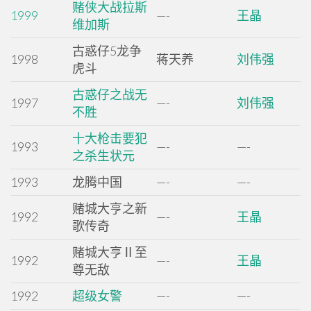
赌侠大战拉斯
1999
—-
王晶
维加斯
古惑仔5龙争
1998
蒋天养
刘伟强
虎斗
古惑仔之战无
1997
—-
刘伟强
不胜
十大枪击要犯
1993
—-
—-
之杀生状元
1993
龙腾中国
—-
—-
赌城大亨之新
1992
—-
王晶
歌传奇
赌城大亨Ⅱ至
1992
—-
王晶
尊无敌
1992
超级女警
—-
—-