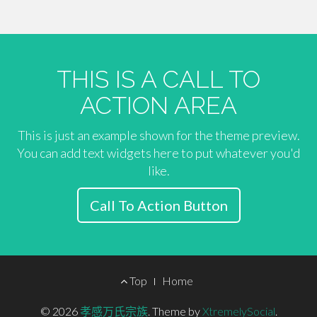
THIS IS A CALL TO
ACTION AREA
This is just an example shown for the theme preview.
You can add text widgets here to put whatever you'd
like.
Call To Action Button
Footer
Top
Home
Menu
© 2026
孝感万氏宗族
.
Theme by
XtremelySocial
.