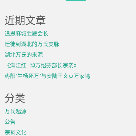
for:
近期文章
追思麻城胜耀会长
迁徙到湖北的万氏支脉
湖北万氏的来源
《满江红 · 悼万绍芬部长宗亲》
枣阳“生杨死万”与安陆王义贞万家塆
分类
万氏起源
公告
宗祠文化