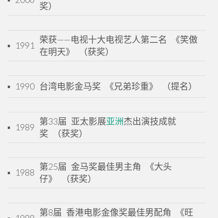
奖）
荣获——电视十大电视艺人第二名 《笑傲
▪
1991
在明天》 （获奖）
▪
1990
台湾电影金马奖 《兄弟珍重》 （提名）
第33届 亚太影展
亚洲
杰出演技成就
▪
1989
奖 （获奖）
第25届 金马奖最佳男主角 《大头
▪
1988
仔》 （获奖）
第8届 香港电影金像奖最佳男配角 《旺
▪
1988