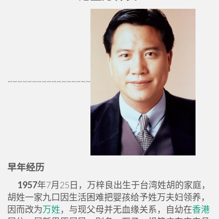
~~~~~~~~~~~~~~~~~
早年经历
1957
年7月25日，万梓良出生于台湾姓胡的家庭，
胡姓一家九口因生活困难把婴孩给予姓万夫妇领养，
因而改为
万姓
，与现父母并无血缘关系，自幼在
香港