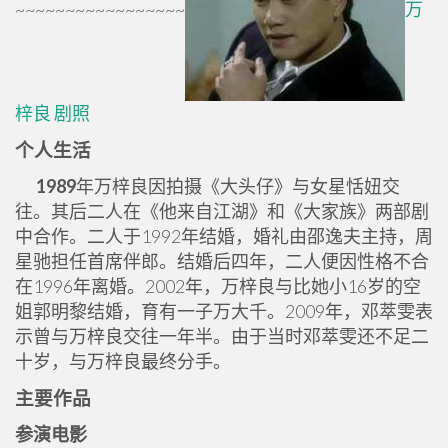
~~~~~~~~~~~~~~~~~
万
梓良 剧照
个人生活
1989
年万梓良因拍摄《大头仔》与女星恬妞交
往。其后二人在《他来自江湖》和《大家族》两部剧
中合作。二人于1992年结婚，婚礼由邵逸夫主持，周
星驰担任首席伴郎。结婚后四年，二人便因性格不合
在1996年离婚。2002年，万梓良与比她小16岁的空
姐郭明黎结婚，育有一子万大千。2009年，邓萃雯表
示曾与万梓良交往一年半。由于当时邓萃雯还不足二
十岁，与万梓良最终分手。
主要作品
参演电影