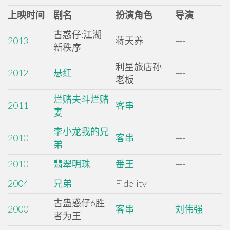
上映时间
剧名
扮演角色
导演
古惑仔:江湖
2013
蒋天养
—-
新秩序
利星旅店孙
2012
悬红
—-
老板
烂赌夫斗烂赌
2011
客串
—-
妻
李小龙我的兄
2010
客串
—-
弟
2010
翡翠明珠
番王
—-
2004
兄弟
Fidelity
—-
古蛊惑仔6胜
2000
客串
刘伟强
者为王