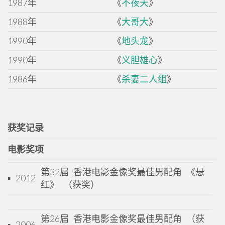
1987年
《
不夜天
》
1988年
《
大哥大
》
1990年
《
地头龙
》
1990年
《
义胆雄心
》
1986年
《
杀妻二人组
》
获奖记录
电影奖项
第32届 香港电影金像奖最佳男配角 《悬
▪
2012
红》 （获奖）
第26届 香港电影金像奖最佳男配角 （获
▪
2006