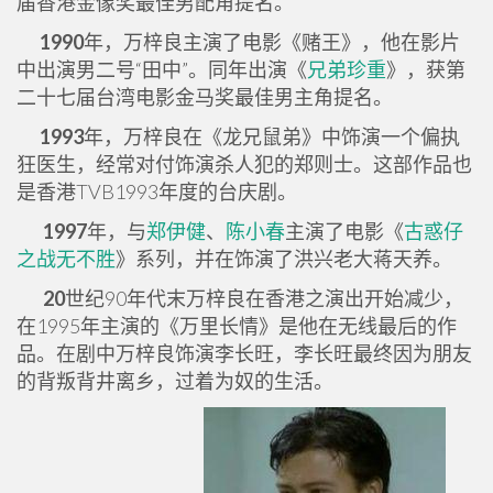
届香港金像奖最佳男配角提名。
1990
年，万梓良主演了电影《赌王》，他在影片
中出演男二号“田中”。同年出演《
兄弟珍重
》，获第
二十七届台湾电影金马奖最佳男主角提名。
1993
年，万梓良在《龙兄鼠弟》中饰演一个偏执
狂医生，经常对付饰演杀人犯的郑则士。这部作品也
是香港TVB1993年度的台庆剧。
1997
年，与
郑伊健
、
陈小春
主演了电影《
古惑仔
之战无不胜
》系列，并在饰演了洪兴老大蒋天养。
20
世纪90年代末万梓良在香港之演出开始减少，
在1995年主演的《万里长情》是他在无线最后的作
品。在剧中万梓良饰演李长旺，李长旺最终因为朋友
的背叛背井离乡，过着为奴的生活。