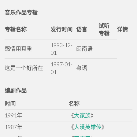
音乐作品专辑
试听
专辑名称
发行时间
语言
详情
专辑
1993-12-
感情用真重
闽南语
01
1997-01-
这是一个好所在
粤语
01
编剧作品
时间
名称
1991年
《
大家族
》
1987年
《
大漠英雄传
》