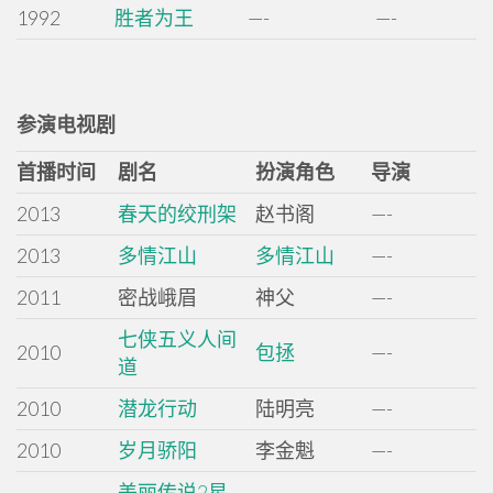
1992
胜者为王
—-
—-
参演电视剧
首播时间
剧名
扮演角色
导演
2013
春天的绞刑架
赵书阁
—-
2013
多情江山
多情江山
—-
2011
密战峨眉
神父
—-
七侠五义人间
2010
包拯
—-
道
2010
潜龙行动
陆明亮
—-
2010
岁月骄阳
李金魁
—-
美丽传说2星