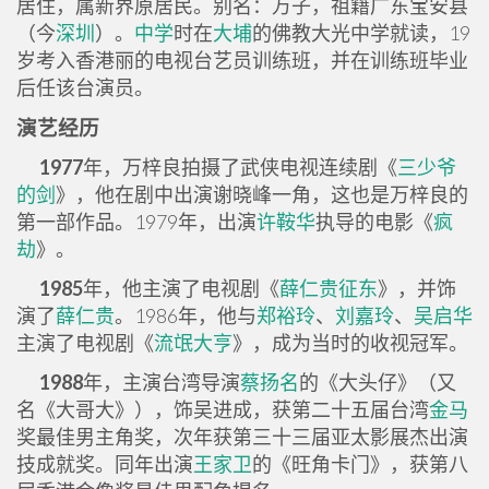
居住，属新界原居民。别名：万子，祖籍广东宝安县
（今
深圳
）。
中学
时在
大埔
的佛教大光中学就读，19
岁考入香港丽的电视台艺员训练班，并在训练班毕业
后任该台演员。
演艺经历
1977
年，万梓良拍摄了武侠电视连续剧《
三少爷
的剑
》，他在剧中出演谢晓峰一角，这也是万梓良的
第一部作品。1979年，出演
许鞍华
执导的电影《
疯
劫
》。
1985
年，他主演了电视剧《
薛仁贵征东
》，并饰
演了
薛仁贵
。1986年，他与
郑裕玲
、
刘嘉玲
、
吴启华
主演了电视剧《
流氓大亨
》，成为当时的收视冠军。
1988
年，主演台湾导演
蔡扬名
的《大头仔》（又
名《大哥大》），饰吴进成，获第二十五届台湾
金马
奖最佳男主角奖，次年获第三十三届亚太影展杰出演
技成就奖。同年出演
王家卫
的《旺角卡门》，获第八