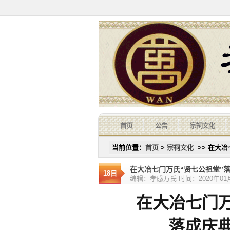
首页
公告
宗祠文化
当前位置：
首页
>
宗祠文化
>> 在大
在大冶七门万氏“贤七公祖堂”
18日
编辑：孝感万氏 时间：2020年01月1
在大冶七门万氏
落成庆