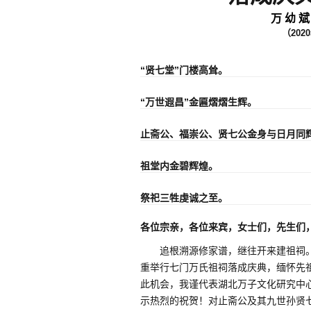
万 幼 斌
（2020年1月1
关注
“贤七堂”门楼高耸。
“万世遐昌”金匾熠熠生辉
。
止斋公、福崇公、贤七公金身与日月同
祖堂内金碧辉煌。
祭祀三牲虔诚之至。
各位宗亲，各位来宾，女士们，先生们
追根溯源修家谱，继往开来建祖祠
重举行七门万氏祖祠落成庆典，缅怀先
此机会，我谨代表湖北万子文化研究中
示热烈的祝贺！对止斋公及其九世孙贤