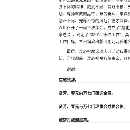
胜不休的精神；威武不屈、贫贱不移、
幼、尊师重教的品性；艰苦奋斗、求真
刚正不阿、宠辱不惊的风范；德才兼备
汉川召开了一届三次年会，成立了“湖北
亲总会”，确定了2020年“十项工作”
工作目标，早日编纂出版《湖北万氏地
最后，衷心祝愿这次庆典活动取得
衍，万代遐昌！衷心祝福各位宗亲、各
谢谢！
应邀致辞。
贤芳、春元向万七门赠送金匾。
贤芳、春元与万七门理事会成员合影。
敲锣打鼓迎嘉宾。