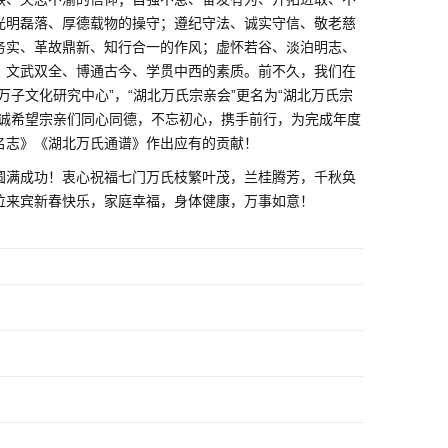
光明磊落、厚德载物的操守；遵纪守法、诚实守信、敬老慈
务实、革故鼎新、知行合一的作风；虚怀若谷、淡泊明志、
、文武双全、博通古今、学贯中西的素质。前不久，我们在
万子文化研究中心”，“湖北万氏宗亲会”更名为“湖北万氏宗
，真诚希望宗亲们同心同德，不忘初心，携手前行，为完成年度
名志》《湖北万氏通谱》作出应有的贡献！
圆满成功！衷心祝福七门万氏枝繁叶茂，兰桂腾芳，千秋奂
位来宾新春快乐，家庭幸福，身体健康，万事如意！