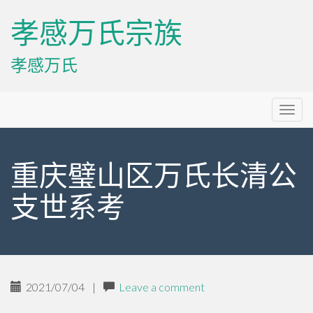
孝感万氏宗族
孝感万氏
Primary
Skip
孝感万氏宗族
to
Menu
content
重庆璧山区万氏长清公
支世系考
2021/07/04
|
Leave a comment