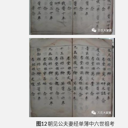
图12
朝见公夫妻经单薄中六世祖考