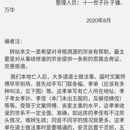
整理人员
：
十一世子孙 子镛、
万华
2020年8月
编者注：
转帖本文一是希望对寻根溯源的宗亲有帮助，最主
要是对从事续修谱的宗亲提供一条新的思路去旁证、
完善族谱。
我们本地亡人后，大多请道士做法事。届时文案师
傅早早到场，首先动手写门联条幅、孝单（应该有多
种叫法，见下图）等。这孝单写有亡人所在地址、孝
子孝女孝孙、孝侄（本门未出五服的，及舅侄姨侄）
等等。受限于文案师傅、丧家主事的水平，这孝单收
录的世系不一定全面、准确，如远房的孝侄有不注房
头情况，难辨生疏；同音不同字的情况就更多。这孝
单在道士做法事时是要唱诵的，安灵后置于灵前，五