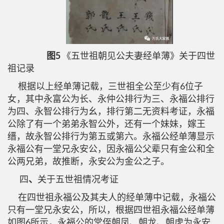
图5
《五世祖朝见公夫妻经单薄》关于四世
祖记录
根据以上经单薄记载，三世祖全公至少有6位子
女，其中永富公为长、永仲公排行为三、永福公排行
为四、永智公排行为幺，排行第二无资料考证，永福
公除了有一个弟弟永智公外，还有一个妹妹，嫁王
缙，故永智公排行为第五或第六。永福公经单薄显示
永福公有一堂兄永安公，因永福公父辈只有金公和全
公两兄弟，故推断，永安公为金公之子。
四
、
关于五世祖情况考证
在四世祖永福公及其夫人的经单薄中记载，永福公
只有一堂兄永安公，所以，根据四世祖永福公经单薄
如图6所示，永福公的堂侄朝凤、朝龙、朝虎为永安