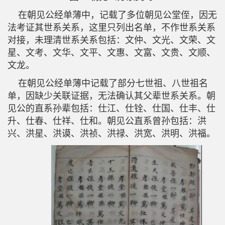
在朝见公经单薄中，记载了多位朝见公堂侄，因无
法考证其世系关系，这里只列出名单，不作世系关系
对接，未理清世系关系包括：文仲、文光、文荣、文
星、文考、文华、文平、文惠、文富、文贵、文顺、
文龙。
在朝见公经单薄中记载了部分七世祖、八世祖名
单，因缺少关联证据，无法确认其父辈世系关系。朝
见公的直系孙辈包括：仕江、仕铨、仕国、仕丰、仕
升、仕春、仕祥、仕和。朝见公直系曾孙包括：洪
兴、洪星、洪谟、洪祯、洪禄、洪宽、洪明、洪福。