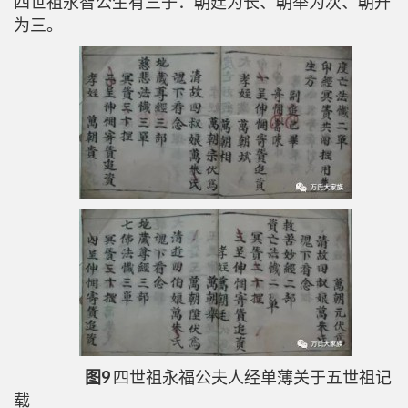
四世祖永智公生有三子：朝廷为长、朝举为次、朝升
为三。
图9
四世祖永福公夫人经单薄关于五世祖记
载