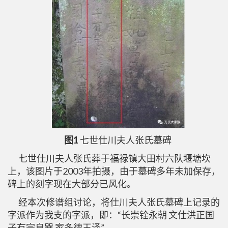
图1
七世仕川夫人张氏墓碑
七世仕川夫人张氏葬于福禄镇大田村六队堰塘坎
上，该图片于2003年拍摄，由于墓碑多年未加保存，
碑上的刻字现在大部分已风化。
经本次修谱组讨论，将仕川夫人张氏墓碑上记录的
字派作为我支的字派，即：“长崇铨永朝 文仕洪正国
子有宗良巽 家多德玉泽”。