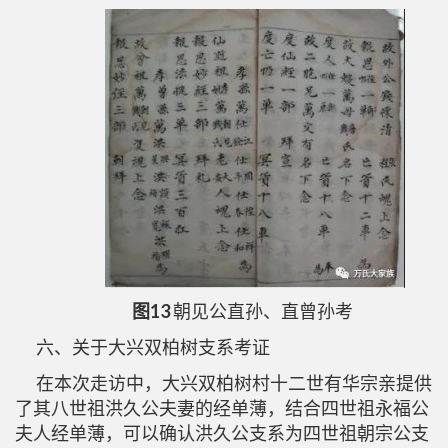
图13
朝见公直孙、直曾孙考
六、关于大兴双柏树支系考证
在本次走访中，大兴双柏树村十二世有华宗亲提供
了其八世祖洪久公夫妻的经单薄，结合四世祖永福公
夫人经单薄，可以确认洪久公支系为四世祖朝宗公支