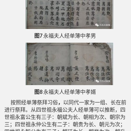
图7
永福夫人经单薄中孝男
图8
永福夫人经单薄中孝婿
按照经单薄祭拜习俗
，
以同代一家为一组、长在前
进行祭拜。从四世祖永福公夫人经单薄可以推断，四
世祖永富公生有三子：朝斌为长、朝相为次、朝宗为
三；四世祖永仲公生有二子：朝贵为长、朝元为次；