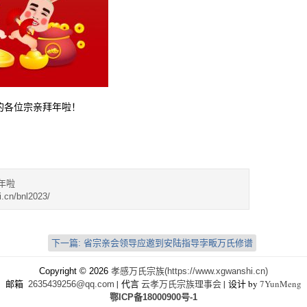
的各位宗亲拜年啦！
年啦
.cn/bnl2023/
下一篇:
省宗亲会领导应邀到安陆指导孛畈万氏修谱
Copyright © 2026
孝感万氏宗族(https://www.xgwanshi.cn)
邮箱
| 代言
云孝万氏宗族理事会
| 设计 by
7YunMeng
2635439256@qq.com
鄂ICP备18000900号-1