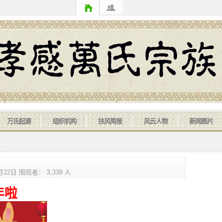
万氏起源
组织机构
扶风简报
风云人物
新闻图片
2日 围观者： 3,339 人
年啦